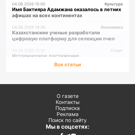
04.08.2026 15:00
Культура
Имя Бактияра Адамжана оказалось в летних
афишах на всех континентах
04.08.2026 14:30
Экономика
Казахстанские ученые разработали
цифровую платформу для селекции пчел
04.08.2026 14:00
Спорт
Историческое достижение
Все статьи
04.08.2026 13:30
Экономика
В Казахстане намолочено уже 1,6 миллиона
тонн зерновых
04.08.2026 13:00
Среда обитания
Данные по более 23 тысячам водным
О газете
объектам оцифрованы и включены в
Контакты
Национальную информационную систему
Подписка
водных ресурсов
Реклама
Поиск по сайту
Мы в соцсетях:
04.08.2026 10:00
Спорт
Назван состав сборной Казахстана по дзюдо