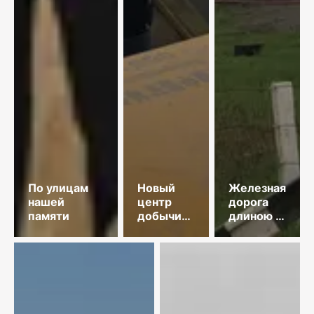
По улицам
Новый
Железная
нашей
центр
дорога
памяти
добычи
длиною в
меди
35 лет