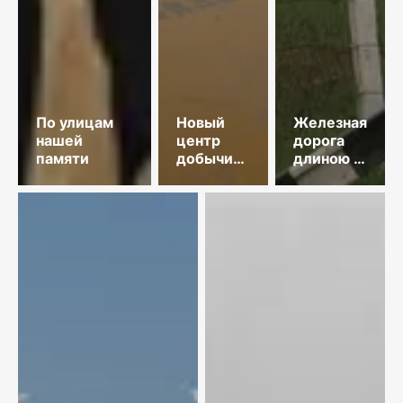
По улицам
Новый
Железная
нашей
центр
дорога
памяти
добычи
длиною в
меди
35 лет