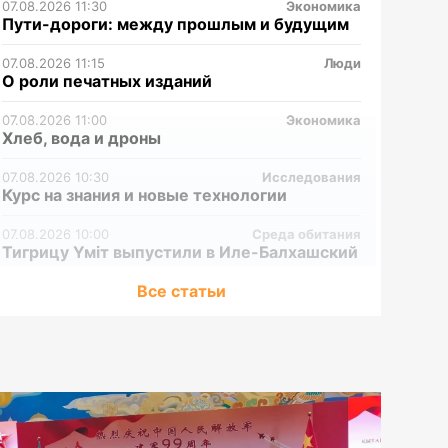
07.08.2026 11:30
Экономика
Пути-дороги: между прошлым и будущим
07.08.2026 11:15
Люди
О роли печатных изданий
07.08.2026 11:00
Экономика
Хлеб, вода и дроны
07.08.2026 10:30
Исследования
Курс на знания и новые технологии
07.08.2026 10:00
Среда обитания
Тигрицу Үміт выпустили в Иле-Балхашский
заповедник
Все статьи
07.08.2026 09:30
Общество
Что происходит в лесах Казахстана
07.08.2026 09:00
Экономика
Альтернативы КТК нет?
06.08.2026 15:00
Среда обитания
Маркакольскому государственному