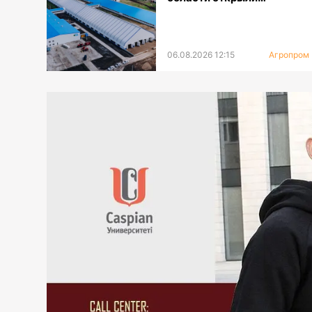
мегаферму с крупнейшей
в Центральной Азии
доильной установкой
06.08.2026 12:15
Агропром