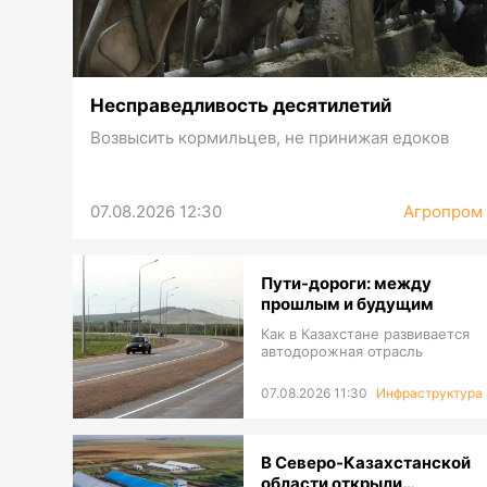
Несправедливость десятилетий
Возвысить кормильцев, не принижая едоков
07.08.2026 12:30
Агропром
Пути-дороги: между
прошлым и будущим
Как в Казахстане развивается
автодорожная отрасль
07.08.2026 11:30
Инфраструктура
В Северо-Казахстанской
области открыли