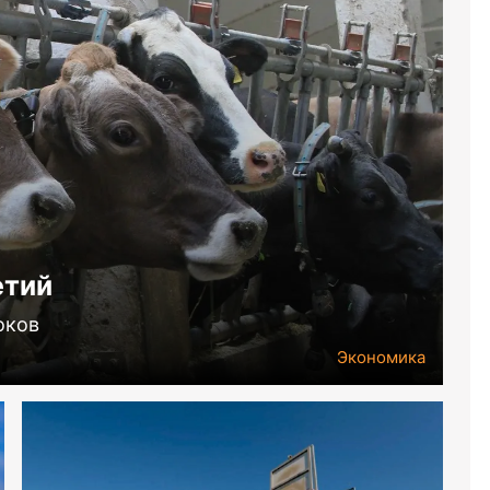
етий
оков
Экономика