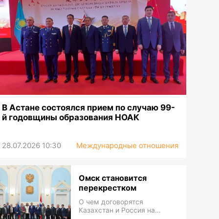
природному заповеднику 50 лет
В Астане состоялся прием по случаю 99-
й годовщины образования НОАК
28.07.2026 10:30
Международные отношения
Омск становится
перекрестком
О чем договорятся
Казахстан и Россия на
межрегиональном форуме