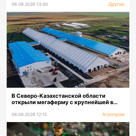
Другие
06.08.2026 13:00
В Северо-Казахстанской области
открыли мегаферму с крупнейшей в
Центральной Азии доильной
Агропром
установкой
06.08.2026 12:15