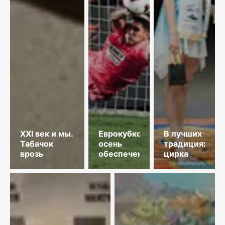
XXI век и мы.
Еврокубковая
В лучших
Табачок
осень
традициях
врозь
обеспечена
цирка