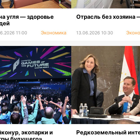
на угля — здоровье
Отрасль без хозяина 
дей
Экономика
Экон
6.2026 11:00
13.06.2026 10:30
йконур, экопарки и
Редкоземельный инт
гры будущего»