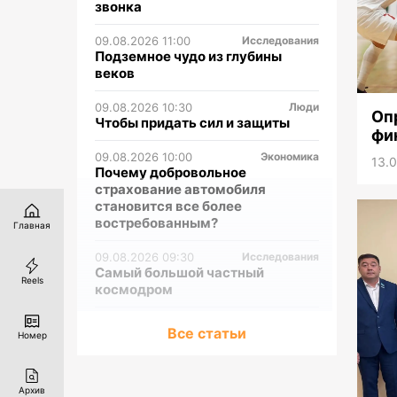
звонка
09.08.2026 11:00
Исследования
Подземное чудо из глубины
веков
09.08.2026 10:30
Люди
Оп
Чтобы придать сил и защиты
фи
Ка
09.08.2026 10:00
Экономика
13.
Почему добровольное
страхование автомобиля
становится все более
востребованным?
Главная
09.08.2026 09:30
Исследования
Самый большой частный
Reels
космодром
09.08.2026 09:00
Экономика
Все статьи
Номер
Медь притяжения
08.08.2026 12:30
Культура
По улицам нашей памяти
Архив