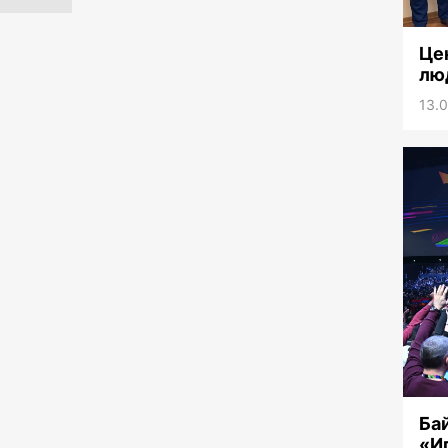
08.08.2026 12:00
Спорт
«Ордабасы» вернулся на первое
Це
место
лю
08.08.2026 11:00
Экономика
13.0
Новый центр добычи меди
08.08.2026 10:30
Экономика
Железная дорога длиною в 35
лет
08.08.2026 10:00
Экономика
Аэропорт Алматы станет
привлекательнее
08.08.2026 09:45
Экономика
Bloomberg: Украина обещала
США не атаковать
инфраструктуру КТК в Черном
море
Ба
«И