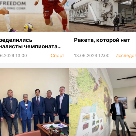
ределились
Ракета, которой нет
налисты чемпионата
захстана
Спорт
Исследо
06.2026 13:00
13.06.2026 12:00