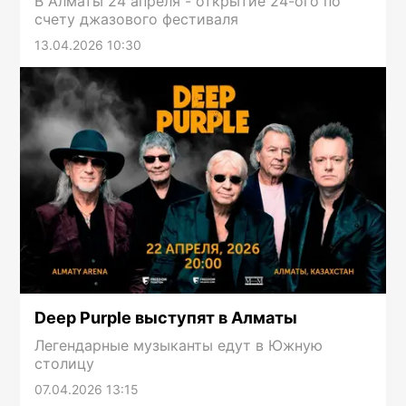
В Алматы 24 апреля - открытие 24-ого по
счету джазового фестиваля
13.04.2026 10:30
Deep Purple выступят в Алматы
Легендарные музыканты едут в Южную
столицу
07.04.2026 13:15