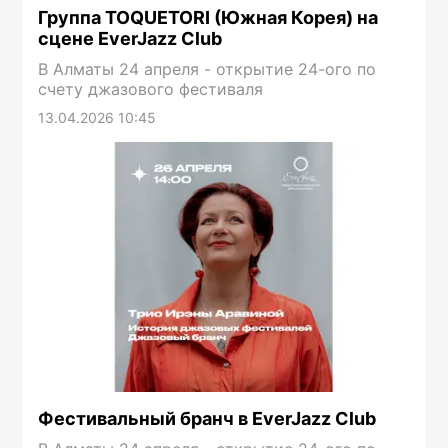
Группа TOQUETORI (Южная Корея) на
сцене EverJazz Club
В Алматы 24 апреля - открытие 24-ого по
счету джазового фестиваля
13.04.2026 10:45
Фестивальный бранч в EverJazz Club