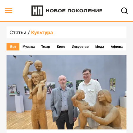
undefined, страница 1 | Новое Поколение
Статьи
Культура
Все
Музыка
Театр
Кино
Искусство
Мода
Афиша