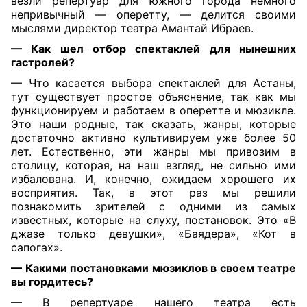
везли репертуар для южного города немного
непривычный — оперетту, — делится своими
мыслями директор театра Амантай Ибраев.
— Как шел отбор спектаклей для нынешних
гастролей?
— Что касается выбора спектаклей для Астаны,
тут существует простое объяснение, так как мы
функционируем и работаем в оперетте и мюзикле.
Это наши родные, так сказать, жанры, которые
достаточно активно культивируем уже более 50
лет. Естественно, эти жанры мы привозим в
столицу, которая, на наш взгляд, не сильно ими
избалована. И, конечно, ожидаем хорошего их
восприятия. Так, в этот раз мы решили
познакомить зрителей с одними из самых
известных, которые на слуху, постановок. Это «В
джазе только девушки», «Баядера», «Кот в
сапогах».
— Какими постановками мюзиклов в своем театре
вы гордитесь?
— В репертуаре нашего театра есть