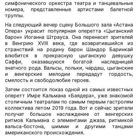
симфонического оркестра театра и танцевальные
номера, представленные артистами балетной
труппы.
На следующий вечер сцену Большого зала «Астана
Опера» украсит популярная оперетта «Цыганский
барон» Иоганна Штрауса. Она перенесет зрителей
в Венгрию ХVIII века, где возвратившийся из
странствий на родину барон Шандор Баринкай
влюбится в прекрасную цыганскую девушку
Саффи, оказавшуюся богатой наследницей
знатного рода. Вальсы, польки, чардаш, цыганские
и венгерские мелодии передадут гордость,
смелость и свободолюбие героев.
Затем состоится показ одной из самых известных
оперетт Имре Кальмана «Баядера», уже знакомой
столичным театралам по самым первым гастролям
коллектива летом 2019 года. Вот и сейчас зрители
получат большое наслаждение от венгерских
ритмов Кальмана с элементами джаза, ритмикой
вальса-бостона, шимми и другими танцами
американского происхождения.