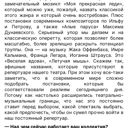
замечательный мюзикл «Моя прекрасная леди»,
который можно уже, пожалуй, назвать классикой
этого жанра и который очень востребован. Плюс
постановки современных композиторов по Ильфу
и Петрову, а также «Алые паруса» Максима
Дунаевского. Серьезный упор мы делаем и на
классическую оперетту, которая позволяет более
масштабно, более зрелищно раскрыть потенциал
труппы. Она — на музыку Жака Оффенбаха, Имре
Кальмана, Франца Легара, Иоганна Штрауса. Это
«Веселая вдова», «Летучая мышь». Скажем так,
афишные названия, которые присутствуют в
репертуаре нашего театра. При этом хочу все-таки
заметить, что в современном мире сложно
подобрать постановки, которые бы
соответствовали реалиям сегодняшнего дня.
Потому как настолько расширились театрально-
музыкальные границы, что нас это постоянно
ставит перед выбором, какой спектакль выбрать,
какой предпочесть, чтобы он сумел прочно войти в
наш постоянный репертуар.
— Над чем сейчас работает ваш коллектив?