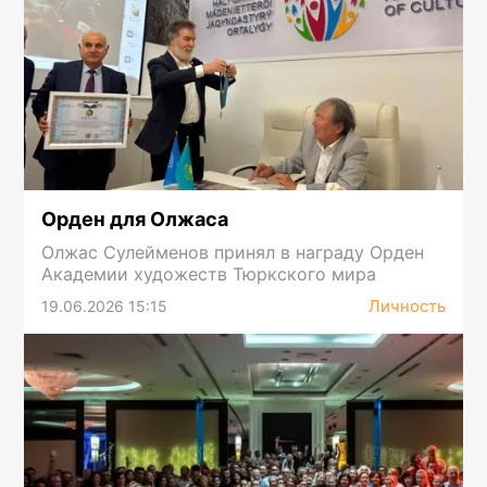
Орден для Олжаса
Олжас Сулейменов принял в награду Орден
Академии художеств Тюркского мира
Личность
19.06.2026 15:15