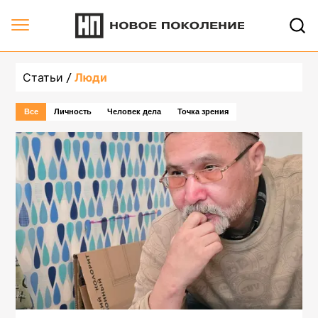
undefined, страница 2 | Новое Поколение
Статьи
Люди
Все
Личность
Человек дела
Точка зрения