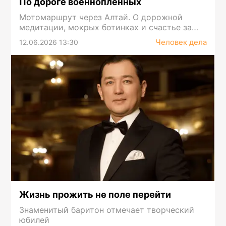
По дороге военнопленных
Мотомаршрут через Алтай. О дорожной
медитации, мокрых ботинках и счастье за
перевалом
Человек дела
12.06.2026 13:30
Жизнь прожить не поле перейти
Знаменитый баритон отмечает творческий
юбилей