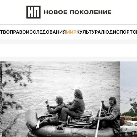
ТВО
ПРАВО
ИССЛЕДОВАНИЯ
МИР
КУЛЬТУРА
ЛЮДИ
СПОРТ
С