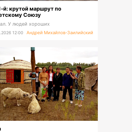
1-й: крутой маршрут по
етскому Союзу
ал. У людей хороших
Андрей Михайлов-Заилийский
.2026 12:00
а