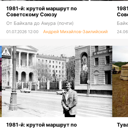
1981-й: крутой маршрут по
198
Советскому Союзу
Сов
От Байкала до Амура (почти)
Байк
Андрей Михайлов-Заилийский
01.07.2026 12:00
24.06
1981-й: крутой маршрут по
Тув