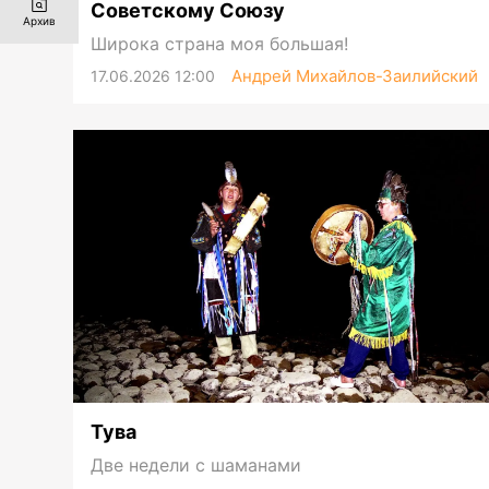
Советскому Союзу
Архив
Широка страна моя большая!
Андрей Михайлов-Заилийский
17.06.2026 12:00
Тува
Две недели с шаманами