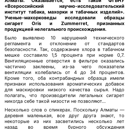
Алматы. Оказывается, есть такой ФГБНУ
«Всероссийский научно-исследовательский
институт табака, махорки и табачных изделий».
Ученые-махорковеды исследовали образцы
сигарет Oris и Zummerret, признанных
продукцией нелегального происхождения.
Было выявлено 10 нарушений технического
регламента и отклонение от стандартов
безопасности. Так, содержание хлора в табачном
мешке составило 1,5 процента при норме 0,7.
Вентиляционные отверстия в фильтре оказались
частично заклеены, из-за чего показатели
вентиляции колебались от 4 до 34 процентов.
Кроме того, оба контрабандных образца имели
признаки использования ароматических добавок
для маскировки низкого качества сырья. Надо
полагать, что производители легальных сигарет
никогда себе такой низости не позволяют…
Несколько слов о спикерах. Поскольку Алматы —
деревня маленькая, все друг друга знают, то
некоторые из них засветились несколько лет
назад во время бурного обсуждения