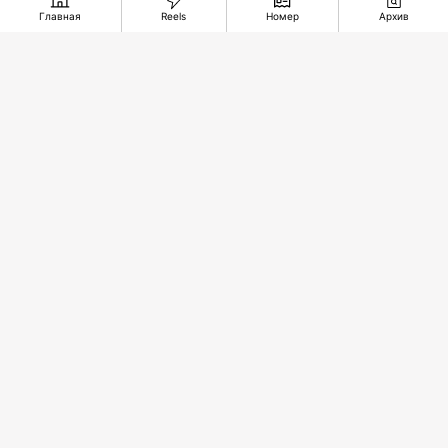
Главная
Reels
Номер
Архив
Чтобы
Самый
придать сил
большой
Медь
и защиты
частный
притяжения
космодром