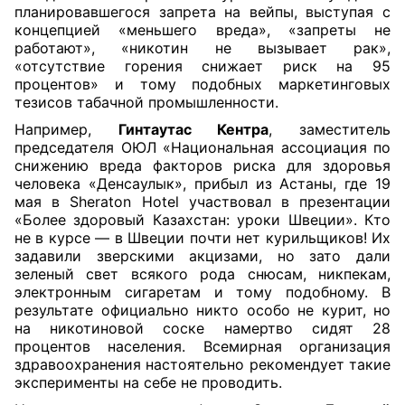
планировавшегося запрета на вейпы, выступая с
концепцией «меньшего вреда», «запреты не
работают», «никотин не вызывает рак»,
«отсутствие горения снижает риск на 95
процентов» и тому подобных маркетинговых
тезисов табачной промышленности.
Например,
Гинтаутас Кентра
, заместитель
председателя ОЮЛ «Национальная ассоциация по
снижению вреда факторов риска для здоровья
человека «Денсаулык», прибыл из Астаны, где 19
мая в Sheraton Hotel участвовал в презентации
«Более здоровый Казахстан: уроки Швеции». Кто
не в курсе — в Швеции почти нет курильщиков! Их
задавили зверскими акцизами, но зато дали
зеленый свет всякого рода снюсам, никпекам,
электронным сигаретам и тому подобному. В
результате официально никто особо не курит, но
на никотиновой соске намертво сидят 28
процентов населения. Всемирная организация
здравоохранения настоятельно рекомендует такие
эксперименты на себе не проводить.