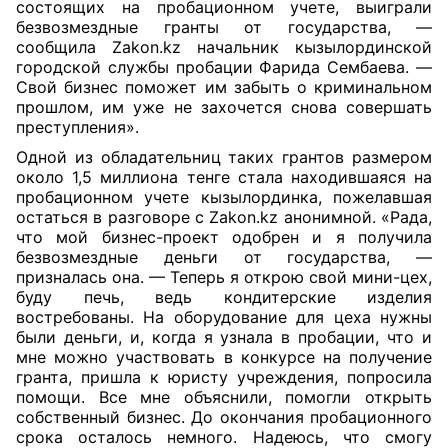
состоящих на пробационном учете, выиграли
безвозмездные гранты от государства, —
сообщила Zakon.kz начальник кызылординской
городской службы пробации Фарида Сембаева. —
Свой бизнес поможет им забыть о криминальном
прошлом, им уже не захочется снова совершать
преступления».
Одной из обладательниц таких грантов размером
около 1,5 миллиона тенге стала находившаяся на
пробационном учете кызылординка, пожелавшая
остаться в разговоре с Zakon.kz анонимной. «Рада,
что мой бизнес-проект одобрен и я получила
безвозмездные деньги от государства, —
призналась она. — Теперь я открою свой мини-цех,
буду печь, ведь кондитерские изделия
востребованы. На оборудование для цеха нужны
были деньги, и, когда я узнала в пробации, что и
мне можно участвовать в конкурсе на получение
гранта, пришла к юристу учреждения, попросила
помощи. Все мне объяснили, помогли открыть
собственный бизнес. До окончания пробационного
срока осталось немного. Надеюсь, что смогу