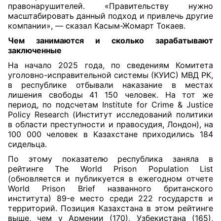
правонарушителей. «Правительству нужно
масштабировать данный подход и привлечь другие
компании», — сказал Касым-Жомарт Токаев.
Чем занимаются и сколько зарабатывают
заключенные
На начало 2025 года, по сведениям Комитета
уголовно-исправительной системы (КУИС) МВД РК,
в республике отбывали наказание в местах
лишения свободы 41 150 человек. На тот же
период, по подсчетам Institute for Crime & Justice
Policy Research (Институт исследований политики
в области преступности и правосудия, Лондон), на
100 000 человек в Казахстане приходились 184
сидельца.
По этому показателю республика заняла в
рейтинге The World Prison Population List
(обновляется и публикуется в ежегодном отчете
World Prison Brief названного британского
института) 89-е место среди 222 государств и
территорий. Позиция Казахстана в этом рейтинге
выше, чем у Армении (170), Узбекистана (165),