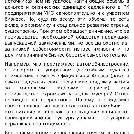
источниках нам не удалось найти общие объемы в
деньгах и физических единицах сделанного в РК
предприятиями УИС самостоятельно и с участием
бизнеса. Но, судя по всему, эти объемы, то есть
вклад в экономику и социальное развитие страны,
существенны. При этом обращает внимание, что за
производство необходимой обществу продукции,
выпускаемой заключенными, не всегда охотно из-
за низкой себестоимости, непрестижности и по
другим причинам бизнес берется самостоятельно.
Например, что престижнее: автомобилестроение,
о котором с упорством, достойным лучшего
применения, печется официальная Астана (даже в
самых радужных снах республике вряд ли угнаться
за мировыми лидерами отрасли), или
производство скромных урн для мусора? Ответ
очевиден, но стереотипен. Потому что идефикс
насчет полностью казахстанского автомобиля —
это витание в облаках, а насыщение социально-
санитарной инфраструктуры урнами — регулярная
сермяжная необходимость.
Вот почему, кроме исправления трудом, актуален