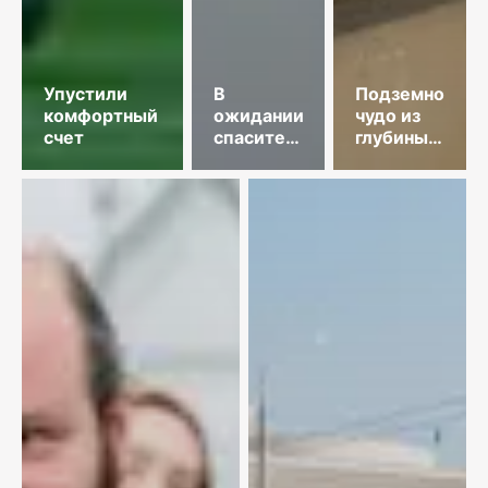
Упустили
В
Подземное
комфортный
ожидании
чудо из
счет
спасительного
глубины
звонка
веков