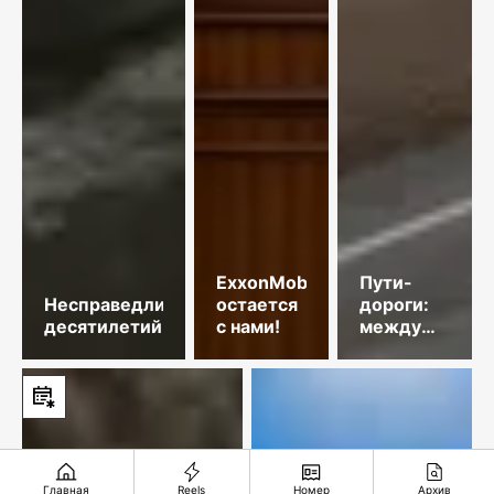
ExxonMobil
Пути-
Несправедливость
остается
дороги:
десятилетий
с нами!
между
прошлым
и
будущим
Главная
Reels
Номер
Архив