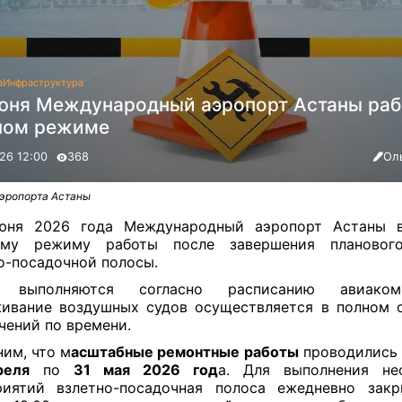
а
Инфраструктура
июня Международный аэропорт Астаны раб
ном режиме
26 12:00
368
Ол
эропорта Астаны
юня 2026 года Международный аэропорт Астаны в
ому режиму работы после завершения плановог
о-посадочной полосы.
 выполняются согласно расписанию авиаком
ивание воздушных судов осуществляется в полном 
чений по времени.
им, что м
асштабные ремонтные работы
проводились 
реля
по
31 мая 2026 год
а. Для выполнения не
риятий взлетно-посадочная полоса ежедневно закр