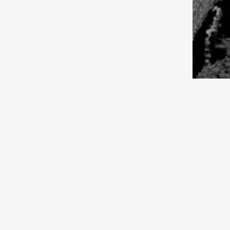
экономика
01.08.2026 10:30
Экономика
Рейтинг городов
01.08.2026 10:00
Экономика
Цена разумности
01.08.2026 09:30
Исследования
Hold my kumys
01.08.2026 09:00
Мир
Где сила, брат? Европа в огне.
Опасно: «марафон оргазмов»
1981:
марш
Сове