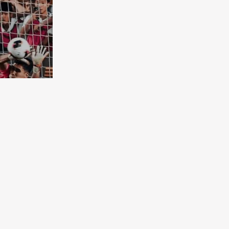
бковая
чена