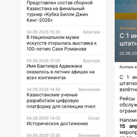
Представлен состав сборной
Казахстана на финальный
турнир «Кубка Билли Джин
Кинг-2026»
Экономик
04.08.2026 15:30
Культура
С 1 
В Национальном музее
штат
искусств открылась выставка к
100-летию Сахи Романова
02.06.20
04.08.2026 15:00
Культура
Имя Бактияра Адамжана
Коллаж а
оказалось в летних афишах на
С 1 и
всех континентах
штатн
взлётн
04.08.2026 14:30
Экономика
Казахстанские ученые
Рейсы
разработали цифровую
обслуж
платформу для селекции пчел
ограни
04.08.2026 14:00
Спорт
Напомн
Историческое достижение
15 ап
мероп
04.08.2026 13:30
Экономика