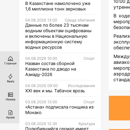
10:00 
В Казахстане намолочено уже
утренн
1,6 миллиона тонн зерновых
В ходе
04.08.2026 13:00
Среда обитания
мероп
Данные по более 23 тысячам
безопа
водным объектам оцифрованы
Реал
и включены в Национальную
информационную систему
экспл
водных ресурсов
обеспе
Между
04.08.2026 10:00
Спорт
авиак
Назван состав сборной
Главная
мероп
Казахстана по дзюдо на
аэрод
Азиаду-2026
станда
Reels
04.08.2026 09:00
Исследования
XXI век и мы. Табачок врозь
Номер
03.08.2026 13:00
Спорт
«Астана» подписала гонщика из
Монако
Архив
03.08.2026 12:30
Культура
Полюбившийся сериал имеет