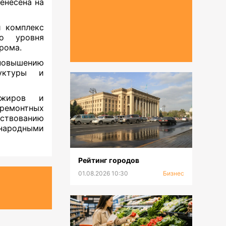
ренесена на
и комплекс
го уровня
рома.
овышению
руктуры и
ажиров и
ремонтных
твованию
народными
Рейтинг городов
01.08.2026 10:30
Бизнес