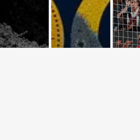
 Крутой
Астропрогноз с
Евроку
рут по
3 по 9 августа
осень
тскому Союзу
2026 года
обеспе