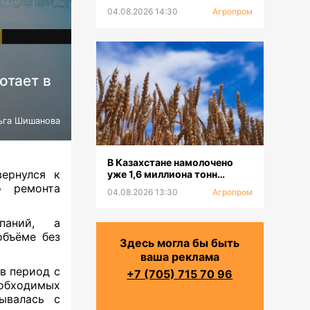
платформу для селекции
04.08.2026 14:30
Агропром
пчел
отает в
ьга Шишанова
В Казахстане намолочено
ернулся к
уже 1,6 миллиона тонн
зерновых
о ремонта
04.08.2026 13:30
Агропром
паний, а
объёме без
Здесь могла бы быть
ваша реклама
в период с
+7 (705) 715 70 96
обходимых
ывалась с