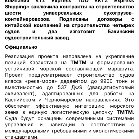
компания KTZ Express ТОО «KTZ Express
Shipping» заключила контракты на строительство
шести универсальных сухогрузов-
контейнеровозов. Подписаны договоры с
китайской компанией на строительство четырех
судов и два изготовит Бакинский
судостроительный завод.
Официально
Реализация проекта направлена на укрепление
позиций Казахстана на
ТМТМ
и формирование
устойчивой морской составляющей маршрута.
Проект предусматривает строительство судов
класса «река-море» дедвейтом до 9900 тонн и
вместимостью до 537 ДФЭ (двадцатифутовый
эквивалент), адаптированных для работы на
Каспийском и Черноморском направлениях. Это
обеспечит эффективную интеграцию морского
звена в единую логистическую цепочку
ТМТМ
.
Суда будут оснащены современными системами
управления и навигации в соответствии с
международными требованиями и экологическими
стандартами.