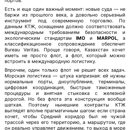
портов.
Есть и еще один важный момент: новые суда — не
баржи из прошлого века, а довольно серьезный
инструмент под современную торговлю. По
данным КТЖ, оснащение должно соответствовать
международным требованиям безопасности и
экологическим стандартам
IMO
и
MARPOL
, а
классификационное сопровождение обеспечит
Bureau Veritas. Проще говоря, Казахстан хочет
иметь не просто флот, а флот, который можно
встроить в международную логистику.
Впрочем, один только флот не решит всех задач.
Морская логистика — штука капризная: ей нужны
нормальные порты, дноуглубление, терминалы,
цифровая координация, быстрые таможенные
процедуры и внятная стыковка с железной
дорогой. Но без флота эта конструкция вообще
шаткая. Поэтому нынешние контракты КТЖ
выглядят вполне прагматичным шагом: если страна
хочет, чтобы Средний коридор был не чужой
трассой через его территорию, а маршрутом, где
он реально управляет движением, то выход в море