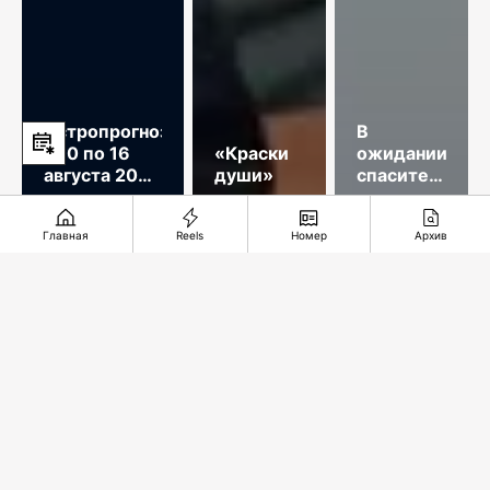
Астропрогноз
В
с 10 по 16
«Краски
ожидании
августа 2026
души»
спасительного
год
звонка
Главная
Reels
Номер
Архив