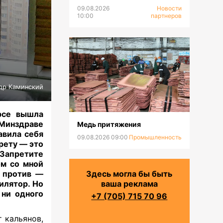
становится все более
09.08.2026
Новости
востребованным?
10:00
партнеров
др Каминский
рсе вышла
 Минздраве
Медь притяжения
авила себя
09.08.2026 09:00
Промышленность
арету — это
«Запретите
ом со мной
о против —
Здесь могла бы быть
илятор. Но
ваша реклама
 ни одного
+7 (705) 715 70 96
 кальянов,