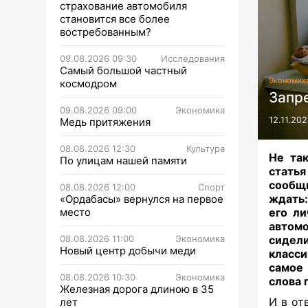
страхование автомобиля
становится все более
востребованным?
09.08.2026 09:30
Исследования
Самый большой частный
Экономик
космодром
Запре
09.08.2026 09:00
Экономика
12.11.202
Медь притяжения
08.08.2026 12:30
Культура
Не та
По улицам нашей памяти
статья
сообщ
08.08.2026 12:00
Спорт
ждать:
«Ордабасы» вернулся на первое
место
его ли
автомо
08.08.2026 11:00
Экономика
сидели
Новый центр добычи меди
класси
самое 
08.08.2026 10:30
Экономика
слова 
Железная дорога длиною в 35
И в от
лет