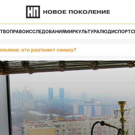
ТВО
ПРАВО
ИССЛЕДОВАНИЯ
МИР
КУЛЬТУРА
ЛЮДИ
СПОРТ
С
альянов: кто разгоняет панику?