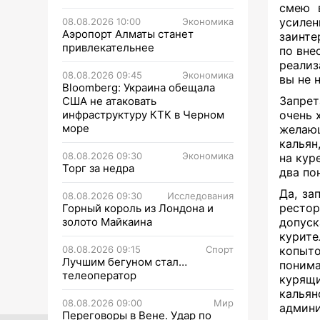
смею в
усилен
08.08.2026 10:00
Экономика
Аэропорт Алматы станет
заинте
привлекательнее
по вне
реализ
08.08.2026 09:45
Экономика
вы не 
Bloomberg: Украина обещала
Запрет
США не атаковать
инфраструктуру КТК в Черном
очень 
море
желающ
кальян
08.08.2026 09:30
Экономика
на кур
Торг за недра
два по
Да, за
08.08.2026 09:30
Исследования
рестор
Горный король из Лондона и
золото Майкаина
допус
курите
08.08.2026 09:15
Спорт
копыт
Лучшим бегуном стал…
понима
телеоператор
курящи
кальян
08.08.2026 09:00
Мир
админи
Переговоры в Вене. Удар по