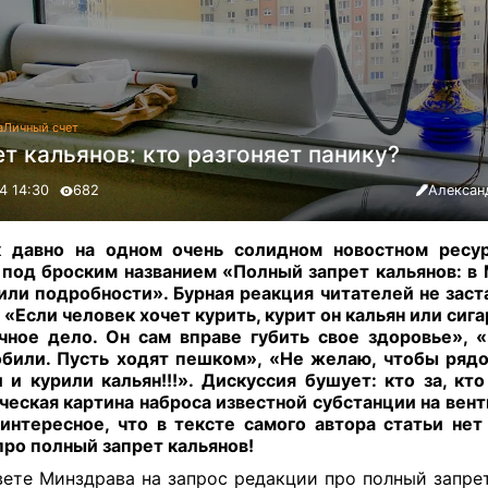
а
Личный счет
т кальянов: кто разгоняет панику?
4 14:30
682
Алексан
к давно на одном очень солидном новостном ресу
 под броским названием «Полный запрет кальянов: в
или подробности».
Бурная реакция читателей не заст
 «Если человек хочет курить, курит он кальян или сиг
чное дело. Он сам вправе губить свое здоровье», 
били. Пусть ходят пешком», «Не желаю, чтобы ряд
 и курили кальян!!!». Дискуссия бушует: кто за, кт
ческая картина наброса известной субстанции на вент
интересное, что в тексте самого автора статьи нет
про полный запрет кальянов!
вете Минздрава на запрос редакции про полный запрет