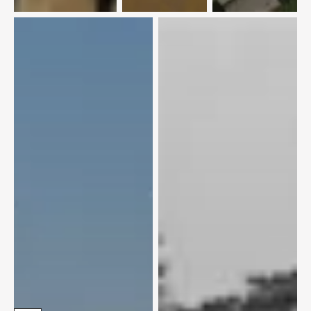
меди
35 лет