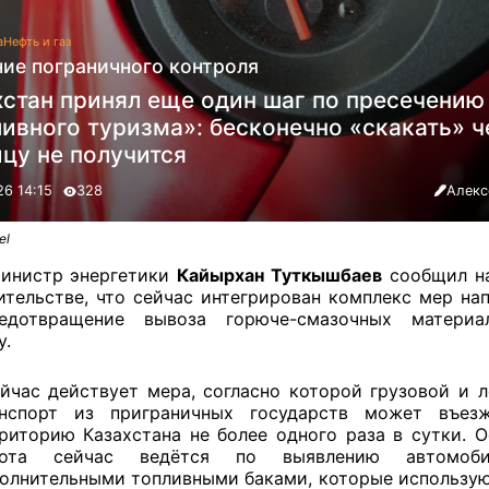
а
Нефть и газ
ние пограничного контроля
хстан принял еще один шаг по пресечению
ивного туризма»: бесконечно «скакать» ч
цу не получится
26 14:15
328
Алекс
el
инистр энергетики
Кайырхан Туткышбаев
сообщил на
ительстве, что сейчас интегрирован комплекс мер на
едотвращение вывоза горюче-смазочных материа
у.
йчас действует мера, согласно которой грузовой и л
нспорт из приграничных государств может въез
риторию Казахстана не более одного раза в сутки. О
бота сейчас ведётся по выявлению автомоб
олнительными топливными баками, которые использую