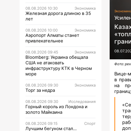
08.08.2026 10:30
Экономика
Экономик
Железная дорога длиною в 35
Усиле
лет
Каза
08.08.2026 10:00
Экономика
«топл
Аэропорт Алматы станет
грани
привлекательнее
08.07.20
08.08.2026 09:45
Экономика
Bloomberg: Украина обещала
США не атаковать
Фото: pex
инфраструктуру КТК в Черном
Вице-м
море
в прав
на пр
08.08.2026 09:30
Экономика
Торг за недра
границ
08.08.2026 09:30
Исследования
«Се
Горный король из Лондона и
тра
золото Майкаина
тер
ра
08.08.2026 09:15
Спорт
доп
Лучшим бегуном стал…