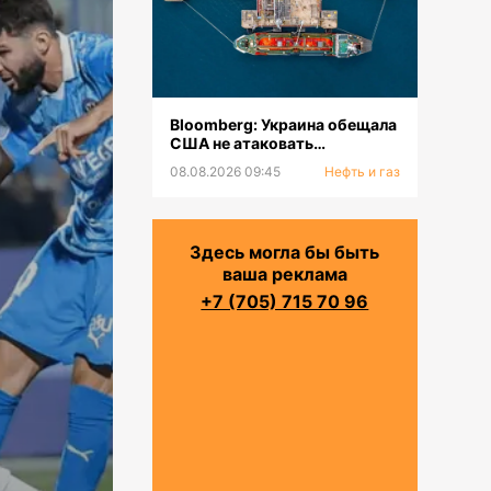
Bloomberg: Украина обещала
США не атаковать
инфраструктуру КТК в
08.08.2026 09:45
Нефть и газ
Черном море
Здесь могла бы быть
ваша реклама
+7 (705) 715 70 96