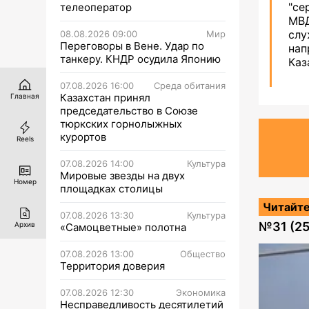
"се
телеоператор
МВД
слу
08.08.2026 09:00
Мир
Переговоры в Вене. Удар по
на
танкеру. КНДР осудила Японию
Каз
07.08.2026 16:00
Среда обитания
Казахстан принял
Главная
председательство в Союзе
тюркских горнолыжных
курортов
Reels
07.08.2026 14:00
Культура
Мировые звезды на двух
Номер
площадках столицы
Читайте
07.08.2026 13:30
Культура
№
31 (2
Архив
«Самоцветные» полотна
07.08.2026 13:00
Общество
Территория доверия
07.08.2026 12:30
Экономика
Несправедливость десятилетий