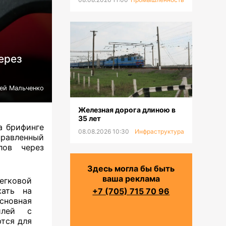
ерез
ей Мальченко
Железная дорога длиною в
35 лет
 брифинге
08.08.2026 10:30
Инфраструктура
правленный
лов через
Здесь могла бы быть
ваша реклама
егковой
жать на
+7 (705) 715 70 96
сновная
илей с
тся для