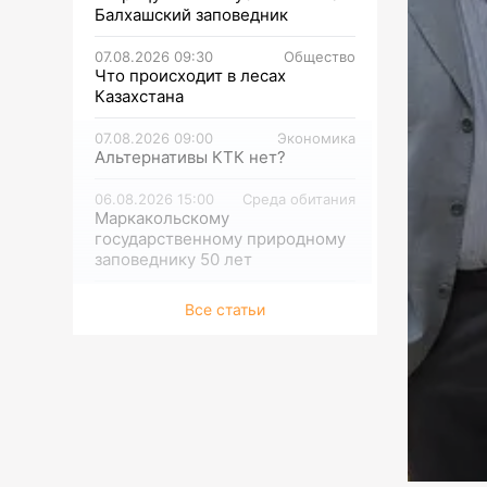
Балхашский заповедник
07.08.2026 09:30
Общество
Что происходит в лесах
Казахстана
07.08.2026 09:00
Экономика
Альтернативы КТК нет?
06.08.2026 15:00
Среда обитания
Маркакольскому
государственному природному
заповеднику 50 лет
06.08.2026 14:30
Среда обитания
Все статьи
Начата подготовка к СОР 31
06.08.2026 14:00
Среда обитания
ФЕЙКОВАЯ ИНФОРМАЦИЯ!
Распространяемая фотография
тигра не соответствует
действительности
06.08.2026 13:30
Среда обитания