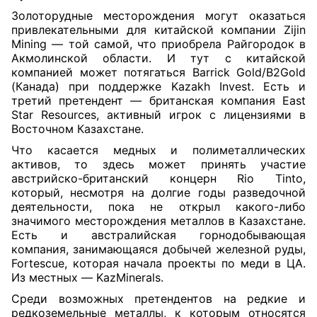
Золоторудные месторождения могут оказаться
привлекательными для китайской компании Zijin
Mining — той самой, что приобрела Райгородок в
Акмолинской области. И тут с китайской
компанией может потягаться Barrick Gold/B2Gold
(Канада) при поддержке Kazakh Invest. Есть и
третий претендент — британская компания East
Star Resources, активный игрок с лицензиями в
Восточном Казахстане.
Что касается медных и полиметаллических
активов, то здесь может принять участие
австрийско-британский концерн Rio Tinto,
который, несмотря на долгие годы разведочной
деятельности, пока не открыл какого-либо
значимого месторождения металлов в Казахстане.
Есть и австралийская горнодобывающая
компания, занимающаяся добычей железной руды,
Fortescue, которая начала проекты по меди в ЦА.
Из местных — KazMinerals.
Среди возможных претендентов на редкие и
редкоземельные металлы, к которым относятся