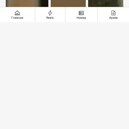
Главная
Reels
Номер
Архив
По улицам
Новый
Железная
нашей
центр
дорога
памяти
добычи
длиною в
меди
35 лет