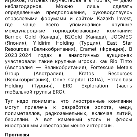
игроков, готовых поучаствовать в торгах, — дело
неблагодарное. Можно лишь сделать
определенные предположения, руководствуясь
отраслевыми форумами и сайтом Kazakh Invest,
где чаще всего упоминались крупные
международные горнодобывающие компании:
Barrick Gold (Канада), B2Gold (Канада), JOGMEC
(Япония), Yildirim Holding (Турция), East Star
Resources (Великобритания), Eramet (Франция). В
2023-2024 годах в аналогичных аукционах
участвовали такие крупные игроки, как Rio Tinto
(Австралия — Великобритания), Fortescue Metals
Group (Австралия), Kratos Resources
(Великобритания), Cove Capital (США), Eczacibasi
Holding (Турция), ERG Exploration (часть
глобальной группы ERG).
Тут надо понимать, что иностранные компании
могут привлечь к разработке золота, меди,
полиметаллов, редкоземельных, включая литий,
бериллий. А вот каменный уголь и флюсы
иностранным инвесторам менее интересны.
Прогнозы