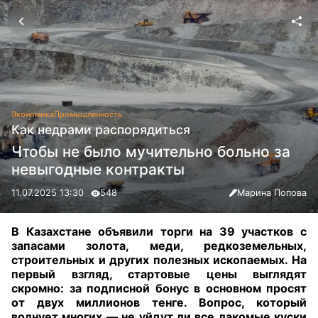
Экономика
Промышленность
Как недрами распорядиться
Чтобы не было мучительно больно за
невыгодные контракты
11.07.2025 13:30
548
Марина Попова
В Казахстане объявили торги на 39 участков с
запасами золота, меди, редкоземельных,
строительных и других полезных ископаемых. На
первый взгляд, стартовые цены выглядят
скромно: за подписной бонус в основном просят
от двух миллионов тенге. Вопрос, который
волнует многих — не уйдут ли все лакомые куски