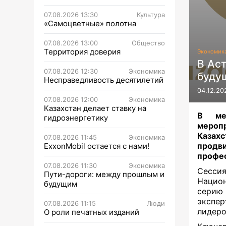
07.08.2026 13:30
Культура
«Самоцветные» полотна
07.08.2026 13:00
Общество
Территория доверия
Экономик
В Ас
07.08.2026 12:30
Экономика
буду
Несправедливость десятилетий
04.12.20
07.08.2026 12:00
Экономика
Казахстан делает ставку на
В меж
гидроэнергетику
меропр
Казах
07.08.2026 11:45
Экономика
продв
ExxonMobil остается с нами!
профе
07.08.2026 11:30
Экономика
Сесси
Пути-дороги: между прошлым и
Нацио
будущим
серию 
экспер
07.08.2026 11:15
Люди
лидеро
О роли печатных изданий