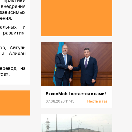
 практики
 внедрения
езависимых
ения.
нальных и
развития,
в, Айгуль
 и Алихан
еревод на
rds».
ExxonMobil остается с нами!
07.08.2026 11:45
Нефть и газ