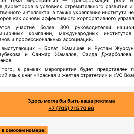
вая тема мероприятия — трансформация роли и
в директоров в условиях стремительного развития и
твенного интеллекта, а также укрепление института н
оров как основы эффективного корпоративного управл
ется участие более 300 руководителей нацио
тиционных компаний, международных институтов 
анов и профессиональных ассоциаций.
 выступающих – Болат Жамишев и Рустам Журсуно
аубекова и Санжар Жамалов, Саида Джарболова
енов,
 того, в рамках мероприятия будет представлен п
кий язык книг «Красная и желтая стратегии» и «VC Boa
Здесь могла бы быть ваша реклама
+7 (705) 715 70 96
 в свежем номере: