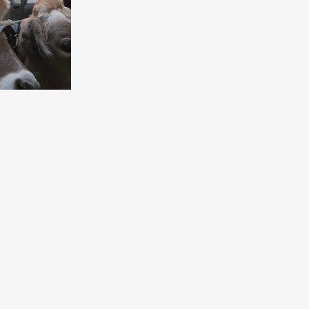
ведливость
летий