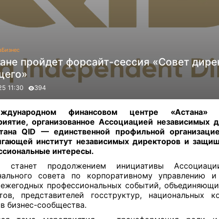
а
Бизнес
тане пройдет форсайт-сессия «Совет дире
щего»
25 11:30
394
дународном финансовом центре «Астана» с
иятие, организованное Ассоциацией независимых 
стана QID — единственной профильной организацие
игающей институт независимых директоров и защи
ссиональные интересы.
я станет продолжением инициативы Ассоциац
нального совета по корпоративному управлению и
ежегодных профессиональных событий, объединяющ
тов, представителей госструктур, национальных 
в бизнес-сообщества.