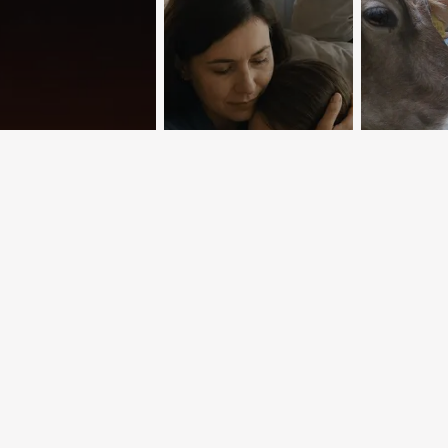
ые звезды на
 площадках
Территория
Неспра
ицы
доверия
десяти