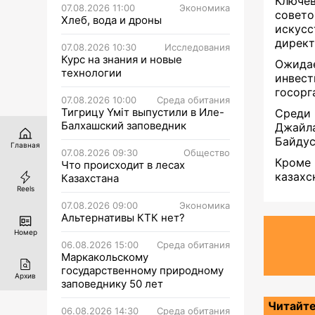
Ключе
07.08.2026 11:00
Экономика
совето
Хлеб, вода и дроны
искусс
директ
07.08.2026 10:30
Исследования
Курс на знания и новые
Ожида
технологии
инвес
госорг
07.08.2026 10:00
Среда обитания
Тигрицу Үміт выпустили в Иле-
Среди
Балхашский заповедник
Джайл
Байдус
Главная
07.08.2026 09:30
Общество
Кроме
Что происходит в лесах
казахс
Казахстана
Reels
07.08.2026 09:00
Экономика
Альтернативы КТК нет?
Номер
06.08.2026 15:00
Среда обитания
Маркакольскому
государственному природному
Архив
заповеднику 50 лет
Читайте
06.08.2026 14:30
Среда обитания