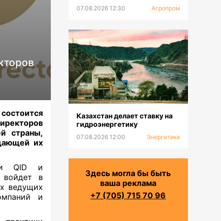
07.08.2026 12:30
Агропром
кторов
остоится
Казахстан делает ставку на
директоров
гидроэнергетику
й страны,
07.08.2026 12:00
Энергетика
щающей их
ии QID и
Здесь могла бы быть
 войдет в
ваша реклама
их ведущих
+7 (705) 715 70 96
компаний и