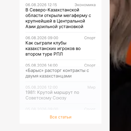
06.08.2026 12:15
Экономика
В Северо-Казахстанской
области открыли мегаферму с
крупнейшей в Центральной
Азии доильной установкой
06.08.2026 09:00
Спорт
Как сыграли клубы
казахстанских игроков во
втором туре РПЛ
05.08.2026 14:00
Спорт
«Барыс» расторг контракты с
двумя казахстанцами
05.08.2026 12:00
Мир
1981: Крутой маршрут по
Советскому Союзу
05.08.2026 09:00
Спорт
Представлен состав сборной
Все статьи
Казахстана на финальный
турнир «Кубка Билли Джин
Кинг-2026»