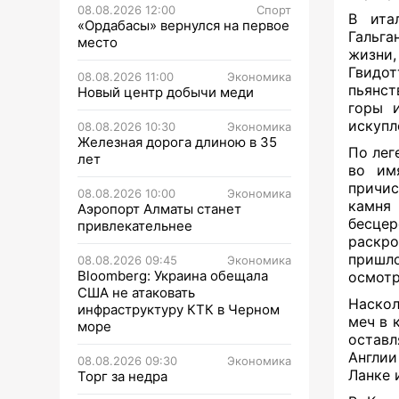
08.08.2026 12:00
Спорт
В ита
«Ордабасы» вернулся на первое
Гальга
место
жизни,
Гвидот
08.08.2026 11:00
Экономика
пьянст
Новый центр добычи меди
горы 
искупл
08.08.2026 10:30
Экономика
Железная дорога длиною в 35
По лег
лет
во им
причис
08.08.2026 10:00
Экономика
камня 
Аэропорт Алматы станет
бесцер
привлекательнее
раскро
пришло
08.08.2026 09:45
Экономика
Bloomberg: Украина обещала
осмотр
США не атаковать
Наскол
инфраструктуру КТК в Черном
меч в 
море
оставл
Англии
08.08.2026 09:30
Экономика
Ланке 
Торг за недра