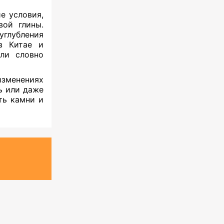
е условия,
вой глины.
углубления
в Китае и
ли словно
изменениях
ь или даже
ть камни и