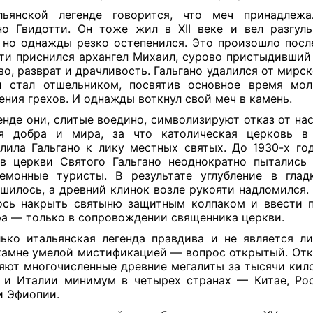
льянской легенде говорится, что меч принадлеж
но Гвидотти. Он тоже жил в XII веке и вел разгул
 но однажды резко остепенился. Это произошло после
ти приснился архангел Михаил, сурово пристыдивший
во, разврат и драчливость. Гальгано удалился от мирс
и стал отшельником, посвятив основное время мол
ения грехов. И однажды воткнул свой меч в камень.
енде они, слитые воедино, символизируют отказ от нас
я добра и мира, за что католическая церковь в 
лила Гальгано к лику местных святых. До 1930-х го
в церкви Святого Гальгано неоднократно пытались
емонные туристы. В результате углубление в гла
шилось, а древний клинок возле рукояти надломился. 
сь накрыть святыню защитным колпаком и ввести 
а — только в сопровождении священника церкви.
ько итальянская легенда правдива и не является л
камне умелой мистификацией — вопрос открытый. От
яют многочисленные древние мегалиты за тысячи кил
 и Италии минимум в четырех странах — Китае, Ро
и Эфиопии.