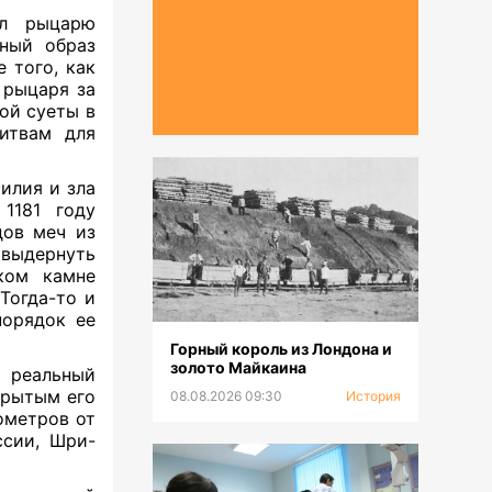
ал рыцарю
ьный образ
 того, как
 рыцаря за
кой суеты в
итвам для
илия и зла
1181 году
дов меч из
 выдернуть
дком камне
Тогда-то и
порядок ее
Горный король из Лондона и
золото Майкаина
и реальный
крытым его
08.08.2026 09:30
История
ометров от
ссии, Шри-