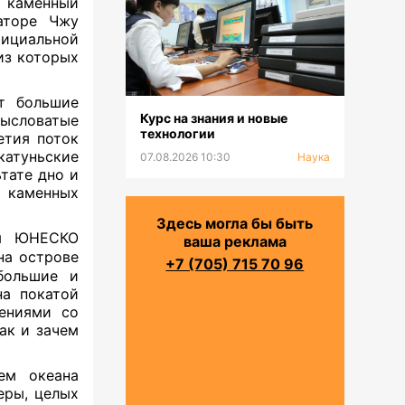
е каменный
аторе Чжу
ициальной
из которых
т большие
Курс на знания и новые
ысловатые
технологии
етия поток
катуньские
07.08.2026 10:30
Наука
тате дно и
 каменных
Здесь могла бы быть
ия ЮНЕСКО
ваша реклама
на острове
+7 (705) 715 70 96
большие и
на покатой
лениями со
ак и зачем
ем океана
еры, целых