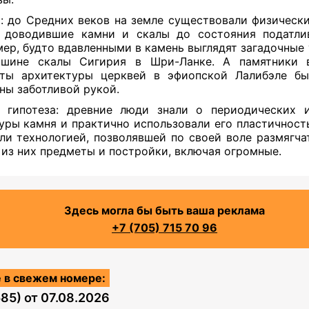
: до Средних веков на земле существовали физически
 доводившие камни и скалы до состояния податли
ер, будто вдавленными в камень выглядят загадочные 
ршине скалы Сигирия в Шри-Ланке. А памятники 
нты архитектуры церквей в эфиопской Лалибэле бы
ны заботливой рукой.
 гипотеза: древние люди знали о периодических 
уры камня и практично использовали его пластичност
ли технологией, позволявшей по своей воле размягча
 из них предметы и постройки, включая огромные.
Здесь могла бы быть ваша реклама
+7 (705) 715 70 96
 в свежем номере:
585)
от
07.08.2026