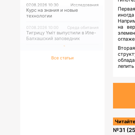
07.08.2026 10:30
Исследования
Первая
Курс на знания и новые
иногда
технологии
Наприм
на ве
07.08.2026 10:00
Среда обитания
Тигрицу Үміт выпустили в Иле-
элеме
Балхашский заповедник
оглаже
Вторая
структ
Все статьи
облада
лепить
Читайте
№
31 (2