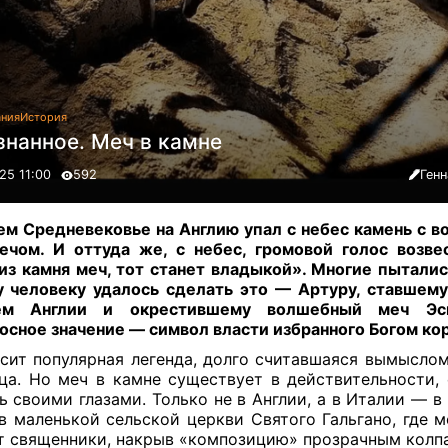
ания
История
знанное. Меч в камне
25 11:00
592
Ген
ем Средневековье на Англию упал с небес камень с в
ечом. И оттуда же, с небес, громовой голос возве
из камня меч, тот станет владыкой». Многие пыталис
 человеку удалось сделать это — Артуру, ставшему 
ем Англии и окрестившему волшебный меч Эс
осное значение — символ власти избранного Богом ко
асит популярная легенда, долго считавшаяся вымыслом
ца. Но меч в камне существует в действительности,
ь своими глазами. Только не в Англии, а в Италии — в
в маленькой сельской церкви Святого Гальгано, где м
т священники, накрыв «композицию» прозрачным колп