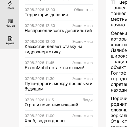
11 це
тоннел
Reels
07.08.2026 13:00
Общество
тонне
Территория доверия
местн
ночью 
07.08.2026 12:30
Экономика
Номер
Несправедливость десятилетий
Селени
котор
07.08.2026 12:00
Экономика
Архив
христи
Казахстан делает ставку на
Лалиб
гидроэнергетику
широко
традиц
07.08.2026 11:45
Экономика
объек
ExxonMobil остается с нами!
Голгоф
городо
07.08.2026 11:30
Экономика
Пути-дороги: между прошлым и
спрята
будущим
находи
Перечи
07.08.2026 11:15
Люди
роднит
О роли печатных изданий
сложн
зеркал
07.08.2026 11:00
Экономика
Хлеб, вода и дроны
Эта с
гипоте