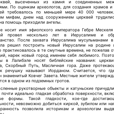
рквей, высеченных из камня и соединенных ме
ями. По оценкам археологов, для создания храмов и
лей требовалось по меньшей мере 40 000 человек.
ым мифам, днем над сооружением церквей трудилис
на помощь приходили ангелы.
е носит имя эфиопского императора Гебре Мескеля
ый провел несколько лет в Иерусалиме и об
анство. После захвата Иерусалима мусульманами в
эла решил построить новый Иерусалим на родине и
 практиковалось в те смутные времена, не пожелав о
ий, нарек новый город именем себя любимого. Поэт
ты в Лалибэле носят библейские названия: церкв
а, Скорбный Путь, Масличная гора. Даже протека
к речушку называют Иорданом. Считается, что гд
н знаменитый Ковчег Завета. Местные жители утвержда
тся в одном из подземных гротов.
сленные рукотворные объекты и катуньские причудл
 почти идеально гладкая обработка поверхности, вкл
ые формы. Такой гладкости, кое-где достига
ьности, невозможно добиться киркой, зубилом или на
транность позволила историкам и археологам выдв
зы.