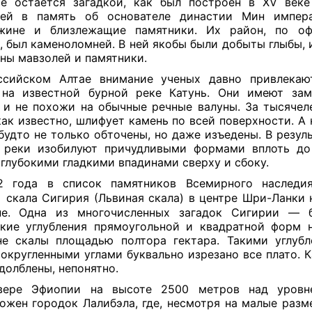
е остается загадкой, как был построен в XV век
лей в память об основателе династии Мин импер
жине и близлежащие памятники. Их район, по оф
, был каменоломней. В ней якобы были добыты глыбы, 
ны мавзолей и памятники.
ссийском Алтае внимание ученых давно привлекаю
 на известной бурной реке Катунь. Они имеют зам
и не похожи на обычные речные валуны. За тысячел
как известно, шлифует камень по всей поверхности. А 
будто не только обточены, но даже изъедены. В резуль
а реки изобилуют причудливыми формами вплоть до
 глубокими гладкими впадинами сверху и сбоку.
2 года в список памятников Всемирного наслед
скала Сигирия (Львиная скала) в центре Шри-Ланки 
не. Одна из многочисленных загадок Сигирии — 
кие углубления прямоугольной и квадратной форм 
е скалы площадью полтора гектара. Такими углуб
 округленными углами буквально изрезано все плато. К
долблены, непонятно.
вере Эфиопии на высоте 2500 метров над уровн
ожен городок Лалибэла, где, несмотря на малые разм