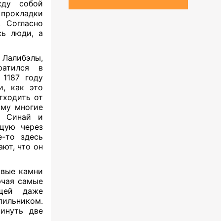
жду собой
 прокладки
 Согласно
ь люди, а
 Лалибэлы,
ратился в
 1187 году
, как это
тходить от
ому многие
и Синай и
ющую через
е-то здесь
ют, что он
ивые камни
ючая самые
ющей даже
пильником.
инуть две