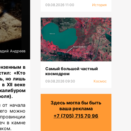
09.08.2026 11:00
История
надий Андреев
онзенным в
Самый большой частный
стил: «Кто
космодром
ь, но лишь
09.08.2026 09:30
Космос
в XII веке
калибуром
роля)
.
Здесь могла бы быть
 от начала
ваша реклама
 его можно
+7 (705) 715 70 96
 провинции
еч в камне
аком.