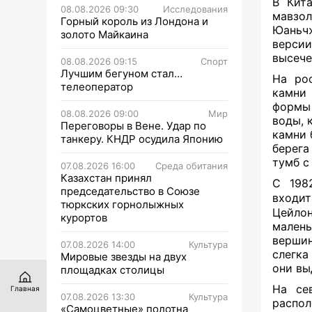
В Кита
08.08.2026 09:30
Исследования
мавзо
Горный король из Лондона и
Юаньч
золото Майкаина
версии
высече
08.08.2026 09:15
Спорт
Лучшим бегуном стал…
На ро
телеоператор
камни
формы 
08.08.2026 09:00
Мир
воды, 
Переговоры в Вене. Удар по
камни 
танкеру. КНДР осудила Японию
берег
тумб с
07.08.2026 16:00
Среда обитания
Казахстан принял
С 198
председательство в Союзе
входит
тюркских горнолыжных
Цейло
курортов
малень
вершин
07.08.2026 14:00
Культура
слегка
Мировые звезды на двух
они вы
площадках столицы
На се
Главная
07.08.2026 13:30
Культура
распол
«Самоцветные» полотна