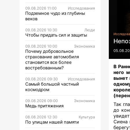
09.08.2026 11:00
Исследования
Подземное чудо из глубины
веков
09.08.2026 10:30
Люди
Исследов
Чтобы придать сил и защиты
Непо
09.08.2026 10:00
Экономика
Почему добровольное
05.08.20
страхование автомобиля
становится все более
В Ранн
востребованным?
него м
вынет 
09.08.2026 09:30
Исследования
одному
Самый большой частный
космодром
корол
(перен
09.08.2026 09:00
Экономика
Так гл
Медь притяжения
до кон
увидет
08.08.2026 12:30
Культура
Сиена 
По улицам нашей памяти
берегу