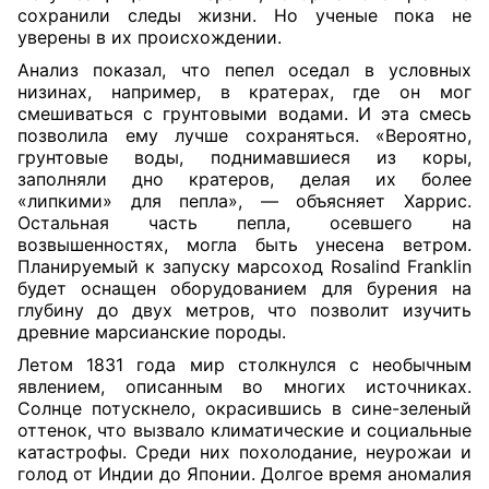
сохранили следы жизни. Но ученые пока не
уверены в их происхождении.
Анализ показал, что пепел оседал в условных
низинах, например, в кратерах, где он мог
смешиваться с грунтовыми водами. И эта смесь
позволила ему лучше сохраняться. «Вероятно,
грунтовые воды, поднимавшиеся из коры,
заполняли дно кратеров, делая их более
«липкими» для пепла», — объясняет Харрис.
Остальная часть пепла, осевшего на
возвышенностях, могла быть унесена ветром.
Планируемый к запуску марсоход Rosalind Franklin
будет оснащен оборудованием для бурения на
глубину до двух метров, что позволит изучить
древние марсианские породы.
Летом 1831 года мир столкнулся с необычным
явлением, описанным во многих источниках.
Солнце потускнело, окрасившись в сине-зеленый
оттенок, что вызвало климатические и социальные
катастрофы. Среди них похолодание, неурожаи и
голод от Индии до Японии. Долгое время аномалия