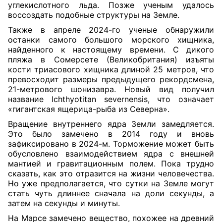
углекислотного льда. Позже ученым удалось
воссоздать подобные структуры на Земле.
Также в апреле 2024-го ученые обнаружили
останки самого большого морского хищника,
найденного к настоящему времени. С дикого
пляжа в Сомерсете (Великобритания) изъяты
кости триасового хищника длиной 25 метров, что
превосходит размеры предыдущего рекордсмена,
21-метрового шонизавра. Новый вид получил
название Ichthyotitan severnensis, что означает
«гигантская ящерица-рыба из Северна».
Вращение внутреннего ядра Земли замедляется.
Это было замечено в 2014 году и вновь
зафиксировано в 2024-м.
Торможение может быть
обусловлено взаимодействием ядра с внешней
мантией и гравитационным полем. Пока трудно
сказать, как это отразится на жизни человечества.
Но уже предполагается, что сутки на Земле могут
стать чуть длиннее сначала на доли секунды, а
затем на секунды и минуты.
На Марсе замечено вещество, похожее на древний