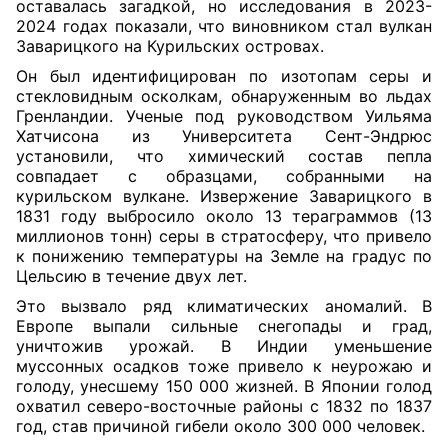
оставалась загадкой, но исследования в 2023-
2024 годах показали, что виновником стал вулкан
Заварицкого на Курильских островах.
Он был идентифицирован по изотопам серы и
стекловидным осколкам, обнаруженным во льдах
Гренландии. Ученые под руководством Уильяма
Хатчисона из Университета Сент-Эндрюс
установили, что химический состав пепла
совпадает с образцами, собранными на
курильском вулкане. Извержение Заварицкого в
1831 году выбросило около 13 тераграммов (13
миллионов тонн) серы в стратосферу, что привело
к понижению температуры на Земле на градус по
Цельсию в течение двух лет.
Это вызвало ряд климатических аномалий. В
Европе выпали сильные снегопады и град,
уничтожив урожай. В Индии уменьшение
муссонных осадков тоже привело к неурожаю и
голоду, унесшему 150 000 жизней. В Японии голод
охватил северо-восточные районы с 1832 по 1837
год, став причиной гибели около 300 000 человек.