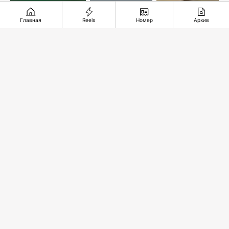
Главная
Reels
Номер
Архив
Упустили
В
Подземное
комфортный
ожидании
чудо из
счет
спасительного
глубины
звонка
веков