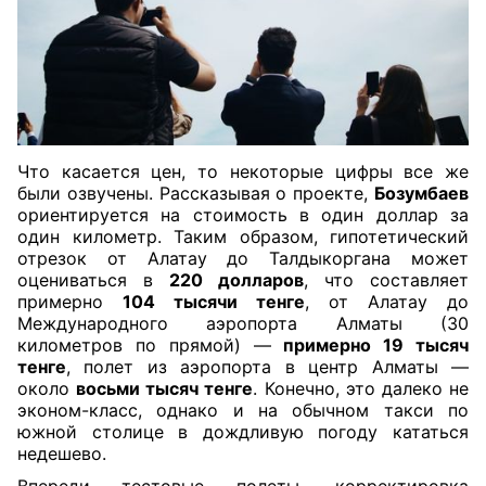
Что касается цен, то некоторые цифры все же
были озвучены. Рассказывая о проекте,
Бозумбаев
ориентируется на стоимость в один доллар за
один километр. Таким образом, гипотетический
отрезок от Алатау до Талдыкоргана может
оцениваться в
220 долларов
, что составляет
примерно
104 тысячи тенге
, от Алатау до
Международного аэропорта Алматы (30
километров по прямой) —
примерно 19 тысяч
тенге
, полет из аэропорта в центр Алматы —
около
восьми тысяч тенге
. Конечно, это далеко не
эконом-класс, однако и на обычном такси по
южной столице в дождливую погоду кататься
недешево.
Впереди тестовые полеты, корректировка