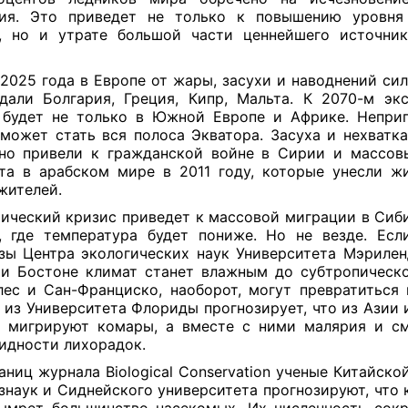
тия. Это приведет не только к повышению уровня
, но и утрате большой части ценнейшего источни
2025 года в Европе от жары, засухи и наводнений сил
дали Болгария, Греция, Кипр, Мальта. К 2070-м эк
будет не только в Южной Европе и Африке. Непри
может стать вся полоса Экватора. Засуха и нехватк
но привели к гражданской войне в Сирии и массо
та в арабском мире в 2011 году, которые унесли ж
жителей.
ический кризис приведет к массовой миграции в Сиб
, где температура будет пониже. Но не везде. Есл
зы Центра экологических наук Университета Мэрилен
и Бостоне климат станет влажным до субтропическо
ес и Сан-Франциско, наоборот, могут превратиться 
 из Университета Флориды прогнозирует, что из Азии 
 мигрируют комары, а вместе с ними малярия и с
идности лихорадок.
аниц журнала Biological Conservation ученые Китайско
знаук и Сиднейского университета прогнозируют, что к
ымрет большинство насекомых. Их численность сок