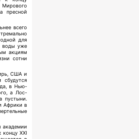
 Мирового
ка пресной
ьнее всего
стремально
годной для
а воды уже
вым акциям
изни сотни
ирь, США и
и сбудутся
да, в Нью-
го, а Лос-
в пустыни.
и Африки в
мертельные
й академии
 концу XXI
ращается в