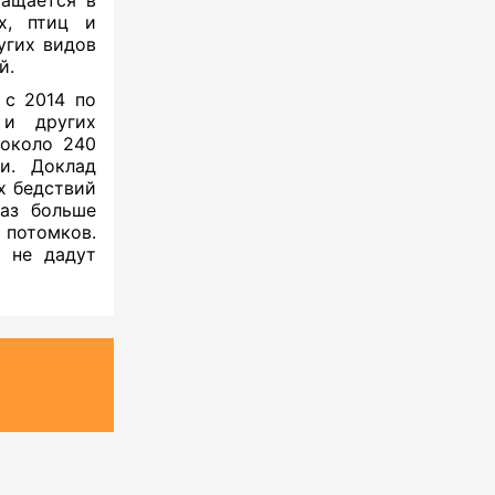
х, птиц и
угих видов
й.
 с 2014 по
 и других
 около 240
и. Доклад
х бедствий
раз больше
потомков.
и не дадут