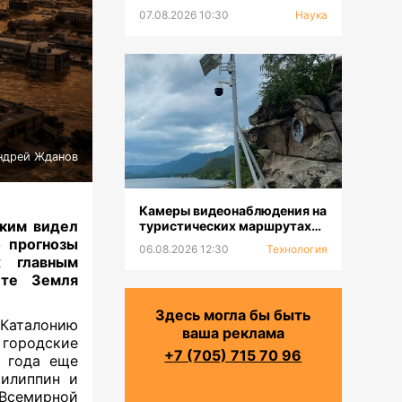
07.08.2026 10:30
Наука
ндрей Жданов
Камеры видеонаблюдения на
аким видел
туристических маршрутах
устанавливают в ГНПП
о прогнозы
06.08.2026 12:30
Технология
«Бурабай»
х главным
ете Земля
Здесь могла бы быть
 Каталонию
ваша реклама
 городские
+7 (705) 715 70 96
е года еще
Филиппин и
 Всемирной