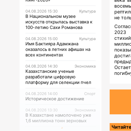
восем
04.08.2026 15:30
Культура
рептил
В Национальном музее
не тол
искусств открылась выставка к
Соглас
100-летию Сахи Романова
2023 
стихий
04.08.2026 15:00
Культура
Имя Бактияра Адамжана
милли
оказалось в летних афишах на
показы
всех континентах
достиг
преды
04.08.2026 14:30
Экономика
Остает
Казахстанские ученые
погибн
разработали цифровую
платформу для селекции пчел
04.08.2026 14:00
Спорт
Историческое достижение
04.08.2026 13:30
Экономика
В Казахстане намолочено уже
1,6 миллиона тонн зерновых
Читайте