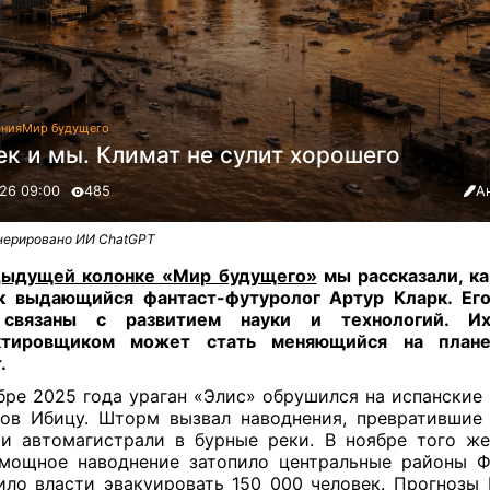
ания
Мир будущего
ек и мы. Климат не сулит хорошего
26 09:00
485
А
нерировано ИИ ChatGPT
дыдущей колонке «Мир будущего»
мы рассказали, к
к выдающийся фантаст-футуролог Артур Кларк. Ег
связаны с развитием науки и технологий. И
ктировщиком может стать меняющийся на план
.
бре 2025 года ураган «Элис» обрушился на испанские
ов Ибицу. Шторм вызвал наводнения, превратившие
и автомагистрали в бурные реки. В ноябре того ж
мощное наводнение затопило центральные районы 
ило власти эвакуировать 150 000 человек. Прогнозы