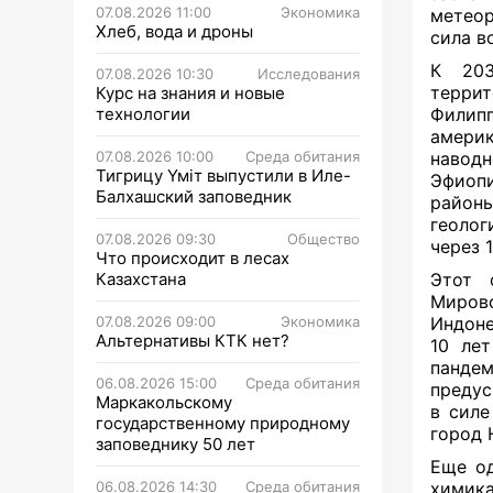
07.08.2026 11:00
Экономика
метео
Хлеб, вода и дроны
сила в
К 203
07.08.2026 10:30
Исследования
террит
Курс на знания и новые
технологии
Филип
америк
07.08.2026 10:00
Среда обитания
навод
Тигрицу Үміт выпустили в Иле-
Эфиоп
Балхашский заповедник
районы
геолог
07.08.2026 09:30
Общество
через 
Что происходит в лесах
Казахстана
Этот 
Миров
07.08.2026 09:00
Экономика
Индоне
Альтернативы КТК нет?
10 лет
панде
06.08.2026 15:00
Среда обитания
предус
Маркакольскому
в силе
государственному природному
город 
заповеднику 50 лет
Еще од
06.08.2026 14:30
Среда обитания
химика