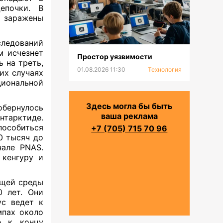
епочки. В
е заражены
ледований
м исчезнет
Простор уязвимости
 на треть,
01.08.2026 11:30
Технология
их случаях
иональной
Здесь могла бы быть
обернулось
ваша реклама
тарктиде.
особиться
+7 (705) 715 70 96
0 тысяч до
нале PNAS.
кенгуру и
ющей среды
0 лет. Они
ус ведет к
мпах около
е к концу