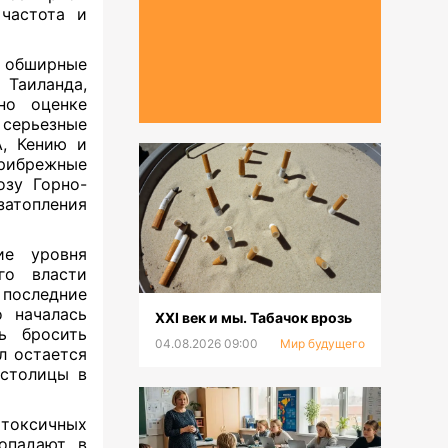
частота и
 обширные
 Таиланда,
но оценке
 серьезные
, Кению и
рибрежные
озу Горно-
затопления
ие уровня
го власти
 последние
о началась
XXI век и мы. Табачок врозь
ь бросить
04.08.2026 09:00
Мир будущего
л остается
 столицы в
 токсичных
попадают в