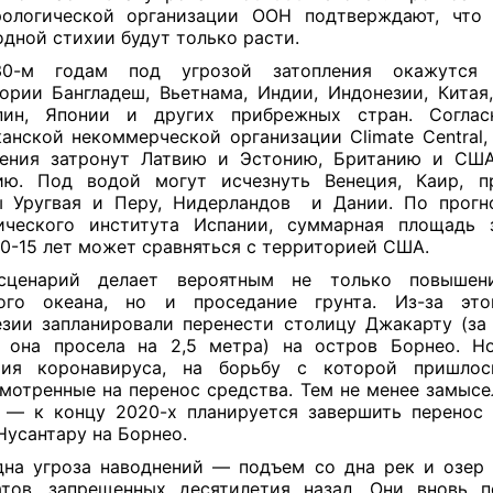
рологической организации ООН подтверждают, что 
одной стихии будут только расти.
0-м годам под угрозой затопления окажутся
ории Бангладеш, Вьетнама, Индии, Индонезии, Китая,
пин, Японии и других прибрежных стран. Соглас
анской некоммерческой организации Climate Central,
нения затронут Латвию и Эстонию, Британию и США
ию. Под водой могут исчезнуть Венеция, Каир, п
 Уругвая и Перу, Нидерландов и Дании. По прогн
ического института Испании, суммарная площадь 
10-15 лет может сравняться с территорией США.
сценарий делает вероятным не только повышен
ого океана, но и проседание грунта. Из-за это
зии запланировали перенести столицу Джакарту (за
 она просела на 2,5 метра) на остров Борнео. Н
мия коронавируса, на борьбу с которой пришлос
мотренные на перенос средства. Тем не менее замысе
 — к концу 2020-х планируется завершить перенос
Нусантару на Борнео.
на угроза наводнений — подъем со дна рек и озер
тов, запрещенных десятилетия назад. Они вновь 