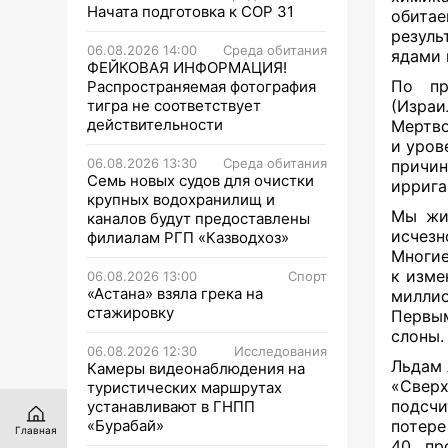
Начата подготовка к СОР 31
обита
резуль
06.08.2026 14:00
Среда обитания
ядами 
ФЕЙКОВАЯ ИНФОРМАЦИЯ!
По пр
Распространяемая фотография
тигра не соответствует
(Израи
действительности
Мертво
и уров
06.08.2026 13:30
Среда обитания
причи
Семь новых судов для очистки
иррига
крупных водохранилищ и
Мы жив
каналов будут предоставлены
исчез
филиалам РГП «Казводхоз»
Многи
к изме
06.08.2026 13:00
Спорт
«Астана» взяла грека на
миллио
стажировку
Первы
слоны.
06.08.2026 12:30
Исследования
Льдам 
Камеры видеонаблюдения на
«Сверх
туристических маршрутах
подсчи
устанавливают в ГНПП
«Бурабай»
потере
Главная
40 пр