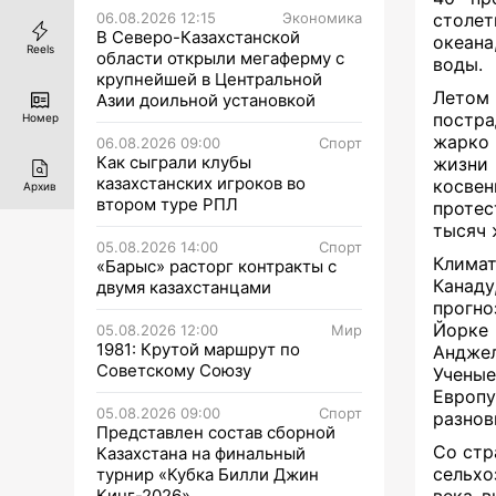
06.08.2026 12:15
Экономика
столе
В Северо-Казахстанской
океана
Reels
области открыли мегаферму с
воды.
крупнейшей в Центральной
Летом 
Азии доильной установкой
постра
Номер
жарко 
06.08.2026 09:00
Спорт
Как сыграли клубы
жизни 
казахстанских игроков во
косвен
Архив
втором туре РПЛ
протес
тысяч 
05.08.2026 14:00
Спорт
Климат
«Барыс» расторг контракты с
Канаду
двумя казахстанцами
прогно
Йорке 
05.08.2026 12:00
Мир
1981: Крутой маршрут по
Анджел
Советскому Союзу
Ученые
Европу
05.08.2026 09:00
Спорт
разнов
Представлен состав сборной
Со стр
Казахстана на финальный
сельхо
турнир «Кубка Билли Джин
Кинг-2026»
века в