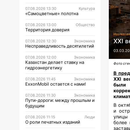
07.08.2026 13:30
Культура
«Самоцветные» полотна
07.08.2026 13:00
Общество
Территория доверия
Исследов
XXI в
07.08.2026 12:30
Экономика
Несправедливость десятилетий
03.03.20
07.08.2026 12:00
Экономика
Казахстан делает ставку на
Фото сге
гидроэнергетику
В пре
XXI ве
07.08.2026 11:45
Экономика
ExxonMobil остается с нами!
были 
корре
07.08.2026 11:30
Экономика
климат
Пути-дороги: между прошлым и
В октя
будущим
и остр
улицы 
07.08.2026 11:15
Люди
О роли печатных изданий
более 
застав