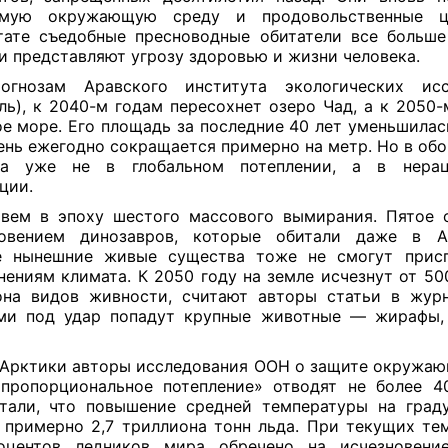
емую окружающую среду и продовольственные ц
тате съедобные пресноводные обитатели все больш
и представляют угрозу здоровью и жизни человека.
огнозам Аравского института экологических исс
ль), к 2040-м годам пересохнет озеро Чад, а к 2050-
е море. Его площадь за последние 40 лет уменьшилась
ень ежегодно сокращается примерно на метр. Но в обо
на уже не в глобальном потеплении, а в нерац
ции.
ем в эпоху шестого массового вымирания. Пятое 
новением динозавров, которые обитали даже в Ан
е нынешние живые существа тоже не смогут присп
нениям климата. К 2050 году на земле исчезнут от 50
на видов живности, считают авторы статьи в жур
ми под удар попадут крупные животные — жирафы, 
Арктики авторы исследования ООН о защите окружа
пропорциональное потепление» отводят не более 4
тали, что повышение средней температуры на град
 примерно 2,7 триллиона тонн льда. При текущих те
оцентов ледников мира обречено на исчезновени