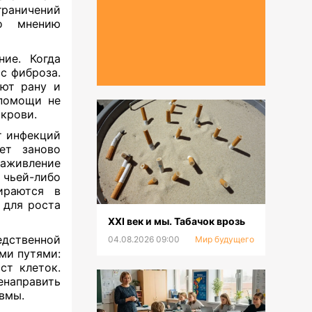
граничений
По мнению
ие. Когда
с фиброза.
уют рану и
 помощи не
крови.
т инфекций
ет заново
аживление
чьей-либо
ираются в
 для роста
XXI век и мы. Табачок врозь
дственной
04.08.2026 09:00
Мир будущего
ми путями:
ст клеток.
направить
вмы.