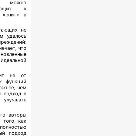
ки можно
тающих к
 «спит» в
тающих не
м удалось
реждений:
ечает, что
ановленные
 идеальной
сит не от
их функций
ожнее, чем
х подход в
улучшать
его авторы
 того, как
полностью
ный подход