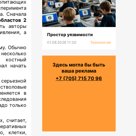
копитающих
перимента
а. Сначала
бластов
2
сть авторы
ивления, а
Простор уязвимости
01.08.2026 11:30
Технология
му. Обычно
 несколько
 костный
Здесь могла бы быть
нал начать
ваша реклама
+7 (705) 715 70 96
 серьезной
 стволовые
меняется в
ледования
надо только
, считает,
неративных
, клетки,