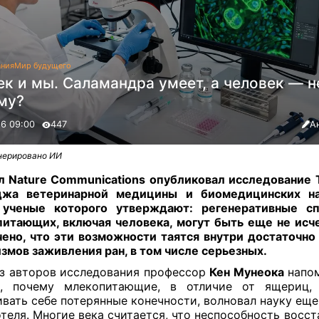
ания
Мир будущего
ек и мы. Саламандра умеет, а человек — н
му?
26 09:00
447
А
нерировано ИИ
 Nature Communications опубликовал исследование 
джа ветеринарной медицины и биомедицинских на
 ученые которого утверждают: регенеративные сп
итающих, включая человека, могут быть еще не исч
ено, что эти возможности таятся внутри достаточно
змов заживления ран, в том числе серьезных.
з авторов исследования профессор
Кен Мунеока
напом
с, почему млекопитающие, в отличие от ящериц,
вать себе потерянные конечности, волновал науку еще
теля. Многие века считается, что неспособность восст