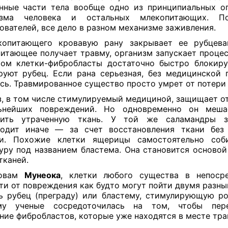
нные части тела вообще одно из принципиальных о
изма человека и остальных млекопитающих. 
ователей, все дело в разном механизме заживления.
копитающего кровавую рану закрывает ее рубцеван
итающее получает травму, организм запускает процес
ом клетки-фибробласты достаточно быстро блокир
уют рубец. Если рана серьезная, без медицинской
сь. Травмированное существо просто умрет от потери 
, в том числе стимулируемый медициной, защищает о
ьнейших повреждений. Но одновременно он меша
оить утраченную ткань. У той же саламандры з
ходит иначе — за счет восстановления ткани без 
и. Похожие клетки ящерицы самостоятельно соб
уру под названием бластема. Она становится основой
тканей.
ловам
Мунеока
, клетки любого существа в непосре
ти от повреждения как будто могут пойти двумя разны
ь рубец (преграду) или бластему, стимулирующую ро
му ученые сосредоточилась на том, чтобы пере
ние фибробластов, которые уже находятся в месте тра