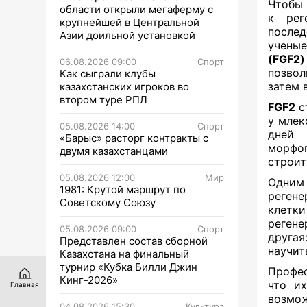
Чтобы 
области открыли мегаферму с
к рег
крупнейшей в Центральной
послед
Азии доильной установкой
ученые
(FGF2)
06.08.2026 09:00
Спорт
позвол
Как сыграли клубы
затем 
казахстанских игроков во
втором туре РПЛ
FGF2
с
у млек
05.08.2026 14:00
Спорт
дней
«Барыс» расторг контракты с
морфо
двумя казахстанцами
строит
05.08.2026 12:00
Мир
Одним 
1981: Крутой маршрут по
регене
Советскому Союзу
клетки
реген
05.08.2026 09:00
Спорт
другая
Представлен состав сборной
научит
Казахстана на финальный
турнир «Кубка Билли Джин
Профе
Кинг-2026»
что их
Главная
возмо
04.08.2026 15:30
Культура