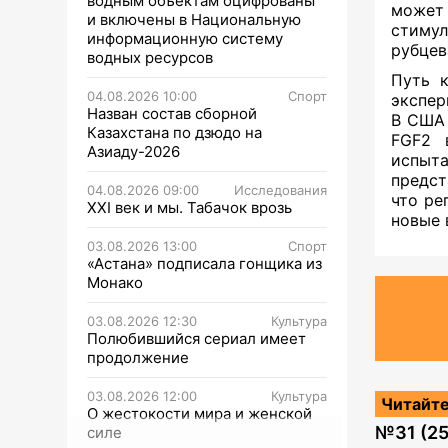
водным объектам оцифрованы
может
и включены в Национальную
стиму
информационную систему
рубцев
водных ресурсов
Путь 
04.08.2026 10:00
Спорт
экспер
Назван состав сборной
В СШ
Казахстана по дзюдо на
FGF2 
Азиаду-2026
испы
предст
04.08.2026 09:00
Исследования
что ре
XXI век и мы. Табачок врозь
новые 
03.08.2026 13:00
Спорт
«Астана» подписала гонщика из
Монако
03.08.2026 12:30
Культура
Полюбившийся сериал имеет
продолжение
03.08.2026 12:00
Культура
Читайте
О жестокости мира и женской
№
31 (2
силе