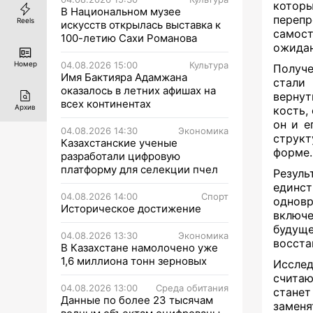
кото
В Национальном музее
пере
Reels
искусств открылась выставка к
самос
100-летию Сахи Романова
ожидан
Номер
04.08.2026 15:00
Культура
Получ
Имя Бактияра Адамжана
стали
оказалось в летних афишах на
верну
всех континентах
Архив
кость,
он и е
04.08.2026 14:30
Экономика
структ
Казахстанские ученые
форме.
разработали цифровую
платформу для селекции пчел
Резул
единст
04.08.2026 14:00
Спорт
одновр
Историческое достижение
включе
будущ
04.08.2026 13:30
Экономика
восста
В Казахстане намолочено уже
1,6 миллиона тонн зерновых
Исслед
считаю
04.08.2026 13:00
Среда обитания
стане
Данные по более 23 тысячам
заменя