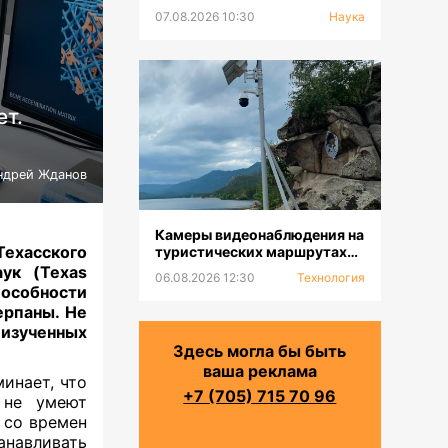
07.08.2026 10:30
Наука
ет.
ндрей Жданов
Камеры видеонаблюдения на
Техасского
туристических маршрутах
устанавливают в ГНПП
ук (Texas
06.08.2026 12:30
Технология
«Бурабай»
особности
ерпаны. Не
 изученных
Здесь могла бы быть
ваша реклама
инает, что
+7 (705) 715 70 96
 не умеют
 со времен
анавливать