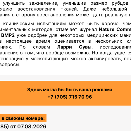
 улучшить заживление, уменьшив размер рубцов
ляцию восстановления тканей. Даже небольшой
ания в сторону восстановления может дать реальную п
к клиническим испытаниям может быть короче, чем
иментальных методов, отмечает журнал
Nature Commu
А
BMP2
уже одобрен для некоторых медицинских мани
в настоящее время оценивается в нескольких кл
таниях. По словам
Ларри Сувы
, исследован
авление о том, что вообще возможно. Но когда удается
генерацию у млекопитающих можно активировать, по
вопросы.
Здесь могла бы быть ваша реклама
+7 (705) 715 70 96
 в свежем номере:
585)
от
07.08.2026