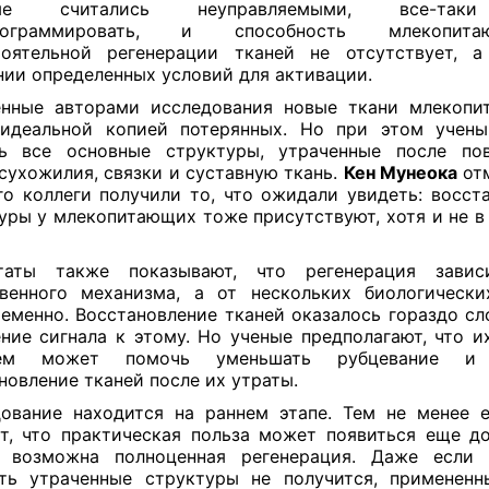
рые считались неуправляемыми, все-та
программировать, и способность млекопи
тоятельной регенерации тканей не отсутствует, а
ии определенных условий для активации.
енные авторами исследования новые ткани млекопи
 идеальной копией потерянных. Но при этом учены
ть все основные структуры, утраченные после пов
 сухожилия, связки и суставную ткань.
Кен Мунеока
отм
го коллеги получили то, что ожидали увидеть: восст
уры у млекопитающих тоже присутствуют, хотя и не в
ьтаты также показывают, что регенерация зави
венного механизма, а от нескольких биологическ
еменно. Восстановление тканей оказалось гораздо сл
ние сигнала к этому. Но ученые предполагают, что и
ем может помочь уменьшать рубцевание и 
новление тканей после их утраты.
ование находится на раннем этапе. Тем не менее 
т, что практическая польза может появиться еще до
т возможна полноценная регенерация. Даже если 
ть утраченные структуры не получится, применен