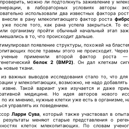
проверить, можно ли подтолкнуть заживление у мле
енерации, в лабораторных условиях авторы экс
овательно использовали два известных фактора рост
 внесли в рану млекопитающего фактор роста
фибро
уже после того, как рана успела закрыться. То е
или организму пройти обычный начальный этап заж
вмешались в то, что происходит дальше.
тимулировал появление структуры, похожей на бласте
опитающих после травмы этого не происходит. Через
 ученые применили второй фактор роста —
генетический
белок
2 (BMP2)
. Он дал клеткам сиг
ь новые ткани.
из важных выводов исследования стало то, что для
рации у млекопитающих, возможно, не надо добавлять
 извне. Такой вариант уже изучается и даже при
еративной медицине. Но идея авторов нового исс
: по их мнению, нужные клетки уже есть в организме, 
ься управлять их поведением.
ссор
Ларри Сува
, который также участвовал в опытах
 результаты меняют старые представления о реге
жностях клеток млекопитающих. По словам ученого