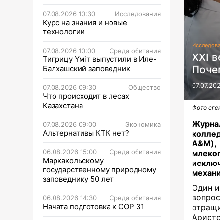
07.08.2026 10:30
Исследования
Курс на знания и новые
технологии
Исследов
07.08.2026 10:00
Среда обитания
XXI в
Тигрицу Үміт выпустили в Иле-
Поче
Балхашский заповедник
07.07.20
07.08.2026 09:30
Общество
Что происходит в лесах
Казахстана
Фото сге
Журнал
07.08.2026 09:00
Экономика
Альтернативы КТК нет?
колле
A&M),
06.08.2026 15:00
Среда обитания
млекоп
Маркакольскому
исключ
государственному природному
механи
заповеднику 50 лет
Один и
вопро
06.08.2026 14:30
Среда обитания
Начата подготовка к СОР 31
отращи
Аристо