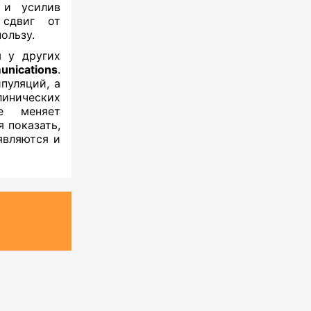
 и усилив
 сдвиг от
ользу.
 у других
nications
.
пуляций, а
инических
ие меняет
 показать,
являются и