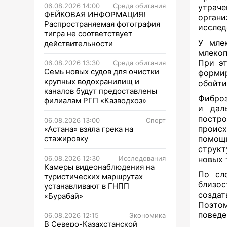
06.08.2026 14:00
Среда обитания
утраче
ФЕЙКОВАЯ ИНФОРМАЦИЯ!
орган
Распространяемая фотография
исслед
тигра не соответствует
У мле
действительности
млекоп
При эт
06.08.2026 13:30
Среда обитания
Семь новых судов для очистки
формир
крупных водохранилищ и
обойти
каналов будут предоставлены
Фиброз
филиалам РГП «Казводхоз»
и дал
постр
06.08.2026 13:00
Спорт
проис
«Астана» взяла грека на
стажировку
помощ
структ
06.08.2026 12:30
Исследования
новых 
Камеры видеонаблюдения на
По с
туристических маршрутах
близос
устанавливают в ГНПП
создат
«Бурабай»
Поэто
поведе
06.08.2026 12:15
Экономика
В Северо-Казахстанской