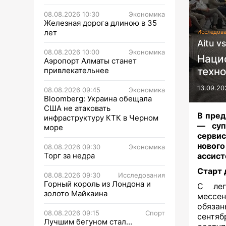
08.08.2026 10:30
Экономика
Железная дорога длиною в 35
лет
Исследов
Aitu v
08.08.2026 10:00
Экономика
Наци
Аэропорт Алматы станет
техн
привлекательнее
13.09.20
08.08.2026 09:45
Экономика
Bloomberg: Украина обещала
США не атаковать
В пред
инфраструктуру КТК в Черном
— суп
море
сервис
новог
08.08.2026 09:30
Экономика
Торг за недра
ассист
Старт 
08.08.2026 09:30
Исследования
Горный король из Лондона и
С лег
золото Майкаина
мессе
обязан
08.08.2026 09:15
Спорт
сентя
Лучшим бегуном стал…