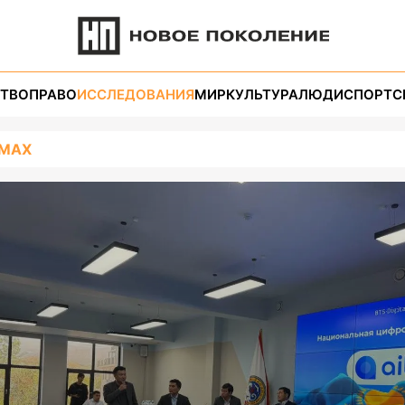
ТВО
ПРАВО
ИССЛЕДОВАНИЯ
МИР
КУЛЬТУРА
ЛЮДИ
СПОРТ
С
s MAX