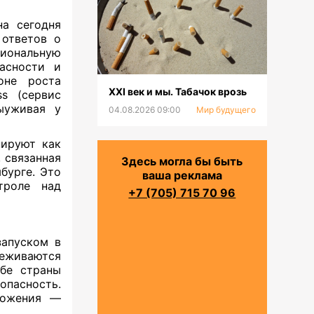
на сегодня
 ответов о
ональную
асности и
оне роста
XXI век и мы. Табачок врозь
ss (сервис
ыуживая у
04.08.2026 09:00
Мир будущего
нируют как
, связанная
Здесь могла бы быть
бурге. Это
ваша реклама
троле над
+7 (705) 715 70 96
запуском в
леживаются
Обе страны
пасность.
иложения —