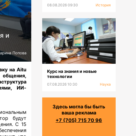
08.08.2026 09:30
История
я и
арина Попова
ку на Aitu
Курс на знания и новые
 общения,
технологии
аструктура
07.08.2026 10:30
Наука
иями, ИИ-
Здесь могла бы быть
иональным
ваша реклама
тор будут
+7 (705) 715 70 96
ения. С 15
еспечения