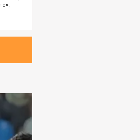
ато», —