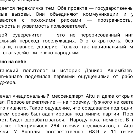
ается перекличка тем. Оба проекта — государственны
вые вызовы. Они объединяют коммуникации и у
иваются с похожими рисками — прозрачность,
сность и уязвимость пользователей.
вой суверенитет — это не перерисованный ин
ельный переход госслужащих. Это открытость, без
та и, главное, доверие. Только так национальный 
 стать действительно народным.
но на себе
станский политолог и историк Данияр Ашимбае
ram-канале поделился первыми ощущениями от рабо
джера.
ачал «национальный мессенджер» Aitu и даже открыл
ал. Первое впечатление — на троечку. Нужного не хвата
го лишнего. Такое ощущение, что создавался под одни
атем срочно был адаптирован под линию партии. Пос
ет, будет дорабатываться.
Народу пока немного. В 
о же «Тенгриньюс» 264 тысячи подписчиков, в Aitu
ячи. У Акорды, соответственно, 68,9 и 1,1 тыся