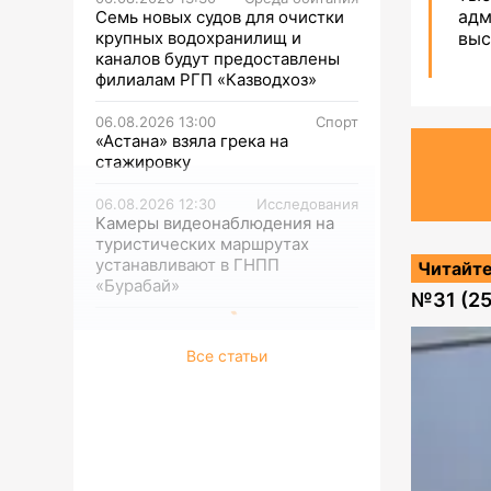
адм
Семь новых судов для очистки
крупных водохранилищ и
выс
каналов будут предоставлены
филиалам РГП «Казводхоз»
06.08.2026 13:00
Спорт
«Астана» взяла грека на
стажировку
06.08.2026 12:30
Исследования
Камеры видеонаблюдения на
туристических маршрутах
устанавливают в ГНПП
Читайте
«Бурабай»
№
31 (2
Все статьи