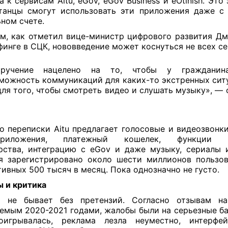
а к сервисам Aitu, eGov, eGov Business и eOtinish. Это 
танцы смогут использовать эти приложения даже с
ном счете.
м, как отметил вице-министр цифрового развития Д
финге в СЦК, нововведение может коснуться не всех се
оручение нацелено на то, чтобы у гражданин
можность коммуникаций для каких-то экстренных ситу
для того, чтобы смотреть видео и слушать музыку», —
 переписки Aitu предлагает голосовые и видеозвонки
приложения, платежный кошелек, функции ц
рства, интеграцию с eGov и даже музыку, сериалы 
я зарегистрировано около шести миллионов пользов
тивных 500 тысяч в месяц. Пока однозначно не густо.
 и критика
о не бывает без претензий. Согласно отзывам на
емым 2020-2021 годами, жалобы были на серьезные ба
оигрывалась, реклама лезла неуместно, интерфей