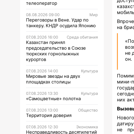
доступ
телеоператор
казахс
мобиль
08.08.2026 09:00
Мир
Переговоры в Вене. Удар по
Впроче
танкеру. КНДР осудила Японию
на бри
07.08.2026 16:00
Среда обитания
«П
Казахстан принял
воз
председательство в Союзе
не 
тюркских горнолыжных
он.
курортов
07.08.2026 14:00
Культура
Помимо
Мировые звезды на двух
мини-
площадках столицы
госуда
сегодн
07.08.2026 13:30
Культура
«Самоцветные» полотна
них ак
Вызовы
07.08.2026 13:00
Общество
Территория доверия
Новог
датиру
07.08.2026 12:30
Экономика
не пр
Несправедливость десятилетий