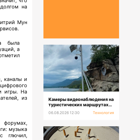
значит, что
 долгом на
митрий Мун
рвисов.
а была
аций, а
 отметил
, каналы и
ифрового
и игры. На
ателей, из
Камеры видеонаблюдения на
туристических маршрутах
устанавливают в ГНПП
06.08.2026 12:30
Технология
«Бурабай»
 форумах,
ги: музыка
с глючил,