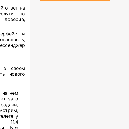
й ответ на
слуги, но
 доверие,
терфейс и
опасность,
мессенджер
в в своем
ты нового
 на нем
ет, зато
 задачи,
мотрим,
телеге у
 — 11,4
чи. Без