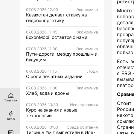
регист
07.08.2026 12:00
Экономика
Много 
Казахстан делает ставку на
вопрос
гидроэнергетику
детал
безоп
07.08.2026 11:45
Экономика
прозр
ExxonMobil остается с нами!
популя
облач
07.08.2026 11:30
Экономика
пользо
Пути-дороги: между прошлым и
будущим
Есть в
отечес
07.08.2026 11:15
Люди
с ERG 
О роли печатных изданий
вызыв
платфо
07.08.2026 11:00
Экономика
Хлеб, вода и дроны
Сравне
Главная
Стоит 
07.08.2026 10:30
Исследования
России
Курс на знания и новые
некото
технологии
Reels
ссыла
Ограни
07.08.2026 10:00
Среда обитания
Тигрицу Үміт выпустили в Иле-
чаты, 