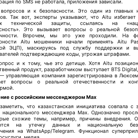
рация по SMS не работала, приложения зависали.
вопросов и к безопасности. Это один из главных 
ов. Так вот, эксперты указывают, что Aitu избегает
ях технической защиты, ссылаясь на «наци
асность». Это вызывает вопросы о реальной безоп
ачности. Впрочем, мы это уже проходили. На ф
рности Aitu мошенники начали применять Aitu Pa
ной ЭЦП), маскируясь под службу поддержки и в
вателей подтверждающие коды, угрожая штрафами.
опрос и к тому, чье это детище. Хотя Aitu позицио
твенный продукт, разработчиком выступает BTS Digital
— управляющая компания зарегистрирована в Люксем
ает вопросы о реальной отечественности и кон
рмой.
ние с российским мессенджером Мах
заметить, что казахстанская инициатива совпала с 
 национального мессенджера Мах. Однозначно прос
рые схожие темы, например, причины внедрения. 
ются на утечку данных и национальную безо
чения на WhatsApp/Telegram. Функционал суперпр
госуслуги, медиа.