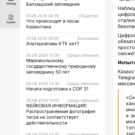
Балхашский заповедник
Номер
Наблюд
цифро
07.08.2026 09:30
Общество
сталк
Что происходит в лесах
Архив
безопа
Казахстана
Цифро
07.08.2026 09:00
Экономика
обязат
Альтернативы КТК нет?
просто
сможет
06.08.2026 15:00
Среда обитания
Маркакольскому
Испыта
государственному природному
Казах
заповеднику 50 лет
Teleg
мессен
06.08.2026 14:30
Среда обитания
Начата подготовка к СОР 31
«Ск
06.08.2026 14:00
Среда обитания
кан
ФЕЙКОВАЯ ИНФОРМАЦИЯ!
мно
Распространяемая фотография
а з
тигра не соответствует
мож
действительности
тог
тыс
06.08.2026 13:30
Среда обитания