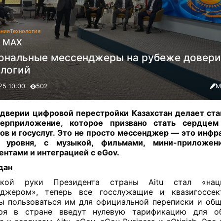
ания
Технология
s MAX
ональные мессенджеры на рубеже довери
ологий
25 10:00
502
М
дверии цифровой перестройки Казахстан делает став
ерприложение, которое призвано стать сердцем
ов и госуслуг. Это не просто мессенджер — это инфр
о уровня, с музыкой, фильмами, мини-приложен
ентами и интеграцией с eGov
.
дан
кой руки Президента страны Aitu стал «нац
нджером», теперь все госслужащие и квазигоссек
ы пользоваться им для официальной переписки и общ
бря в стране введут нулевую тарификацию для об