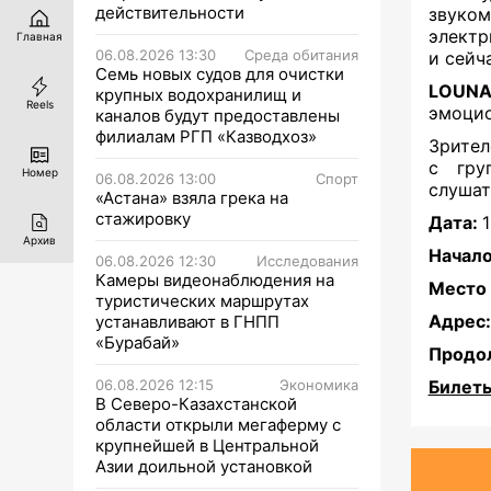
действительности
звуко
электр
Главная
06.08.2026 13:30
Среда обитания
и сейч
Семь новых судов для очистки
LOUN
крупных водохранилищ и
Reels
эмоцио
каналов будут предоставлены
филиалам РГП «Казводхоз»
Зрител
с гру
Номер
06.08.2026 13:00
Спорт
слушат
«Астана» взяла грека на
стажировку
Дата:
Архив
Начало
06.08.2026 12:30
Исследования
Камеры видеонаблюдения на
Место 
туристических маршрутах
Адрес:
устанавливают в ГНПП
«Бурабай»
Продо
06.08.2026 12:15
Экономика
Билеты
В Северо-Казахстанской
области открыли мегаферму с
крупнейшей в Центральной
Азии доильной установкой