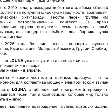
ющее «
луна
» (
арм.
լուսին (лусин)).
я с 2010 года, с выходом дебютного альбома «
Сдела
коллектива получили широкую известность, возглавляя
тические» хит-парады. Тексты песен группы и
енный остросоциальный контекст. За врем
твования группа выпустила семь номерных альб
зычных, два концертных альбома, два сборника лучш
ько синглов.
е 2026 года большие сольные концерты группы 
тане, Кыргызстане, Молдове, Армении, Грузии, Сербии,
иле.
т год
LOUNA
уже выпустила два новых сингла:
й тишине» - в январе
мы живы» - в апреле.
ингла - такие честные и важные, прозвучат на ко
ионном для коллектива мощном электрическом звучан
церте
LOUNA
с обновленной программой прозвучат
вшиеся песни, так и композиции, которые мир только
ть вживую.
дет настоящее возвращение группы, которую ждал