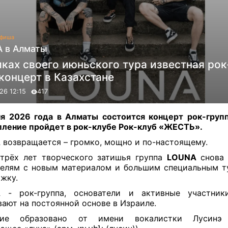
фиша
 в Алматы
ках своего июньского тура известная рок
концерт в Казахстане
26 12:15
417
я 2026 года в Алматы состоится концерт рок-гру
ление пройдет в рок-клубе Рок-клуб «ЖЕСТЬ».
A
возвращается – громко, мощно и по-настоящему.
трёх лет творческого затишья группа
LOUNA
снова 
елям с новым материалом и большим специальным т
жку.
A
-
рок-группа
, основатели и активные участник
ают на постоянной основе в Израиле.
ние образовано от имени вокалистки
Лусинэ