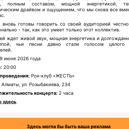
м, полным составом, мощной энергетикой, т
ическим драйвом и ощущением, что мы снова все вмес
ас.
A
вновь готовы говорить со своей аудиторией честно
нально - так, как это умеет только этот коллектив.
ей ждет живой звук, мощная энергетика и долгожданн
ппой, чьи песни давно стали голосом целого 
елей.
19 июня 2026 года
:
20:00
проведения:
Рок-клуб «ЖЕСТЬ»
Алматы, ул. Розыбакиева, 234
лжительность концерта:
2 часа
 здесь
.
Здесь могла бы быть ваша реклама