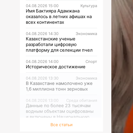
04.08.2026 15:00
Культура
Имя Бактияра Адамжана
оказалось в летних афишах на
всех континентах
04.08.2026 14:30
Экономика
Казахстанские ученые
разработали цифровую
платформу для селекции пчел
04.08.2026 14:00
Спорт
Историческое достижение
04.08.2026 13:30
Экономика
В Казахстане намолочено уже
1,6 миллиона тонн зерновых
04.08.2026 13:00
Среда обитания
Данные по более 23 тысячам
водным объектам оцифрованы
и включены в Национальную
информационную систему
Все статьи
водных ресурсов