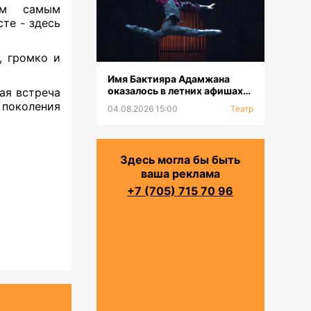
ем самым
те - здесь
, громко и
Имя Бактияра Адамжана
оказалось в летних афишах
ая встреча
на всех континентах
поколения
04.08.2026 15:00
Театр
Здесь могла бы быть
ваша реклама
+7 (705) 715 70 96