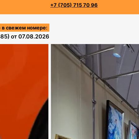
+7 (705) 715 70 96
 в свежем номере:
585)
от
07.08.2026