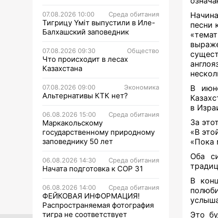
означа
07.08.2026 10:00
Среда обитания
Начина
Тигрицу Үміт выпустили в Иле-
песни 
Балхашский заповедник
«тема
выраж
07.08.2026 09:30
Общество
сущес
Что происходит в лесах
англоя
Казахстана
нескол
07.08.2026 09:00
Экономика
В июн
Альтернативы КТК нет?
Казахс
в Изра
06.08.2026 15:00
Среда обитания
За это
Маркакольскому
«В это
государственному природному
заповеднику 50 лет
«Пока 
Оба с
06.08.2026 14:30
Среда обитания
традиц
Начата подготовка к СОР 31
В кон
06.08.2026 14:00
Среда обитания
полюби
ФЕЙКОВАЯ ИНФОРМАЦИЯ!
услыша
Распространяемая фотография
тигра не соответствует
Это бу