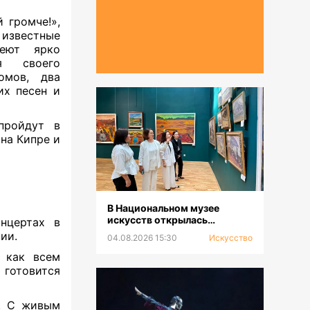
й громче!
»,
 известные
меют ярко
я своего
омов, два
их песен и
пройдут в
 на Кипре и
В Национальном музее
искусств открылась
нцертах в
выставка к 100-летию Сахи
ии.
04.08.2026 15:30
Искусство
Романова
 как всем
 готовится
и. С живым