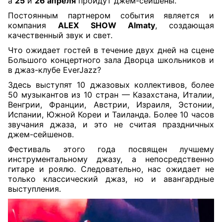
а
25
и
26 апреля
пройдут джем-сейшены.
Постоянным партнером события является и
компания
ALEX SHOW Almaty
, создающая
качественный звук и свет.
Что ожидает гостей в течение двух дней на сцене
Большого концертного зала Дворца школьников и
в джаз-клубе
EverJazz
?
Здесь выступят 10 джазовых коллективов, более
50 музыкантов из 10 стран — Казахстана, Италии,
Венгрии, Франции, Австрии, Израиля, Эстонии,
Испании, Южной Кореи и Таиланда. Более 10 часов
звучания джаза, и это не считая праздничных
джем-сейшенов.
Фестиваль этого года посвящен лучшему
инструментальному джазу, а непосредственно
гитаре и роялю. Следовательно, нас ожидает не
только классический джаз, но и авангардные
выступления.