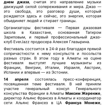
днем джаза
, считая это направление музыки
движущей силой сопереживания и мира. Джаз —
это свобода, это разговор души, который
рождается здесь и сейчас, это энергия, которая
объединяет людей и стирает границы.
Организаторы фестиваля — Первая джазовая
школа в Казахстане, основанная Тагиром
Зариповым, и первый профессиональный джаз-
клуб
EverJazz продюсера Алексея Глазырина.
Фестиваль состоится в 24-й раз благодаря прямой
сопричастности к нему консульств и посольств
разных стран. В этом году в Алматы на сцене
фестиваля выступят лучшие музыканты из
Франции, Венгрии, Италии, Израиля, Австрии,
Испании и впервые — из Эстонии.
14 апреля
состоялась пресс-конференция,
посвященная теме фестиваля. В ней приняли
участие генеральный консул
Генерального
консульства Франции в Алматы
Максим Жеренже
,
директор Альянс Франсез в Алматы и координатор
сети Альянс Франсез в ЦА
Франсуа Монеже
,