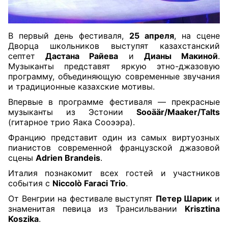
В первый день фестиваля,
25 апреля
, на сцене
Дворца школьников выступят казахстанский
септет
Дастана Райева
и
Дианы Макиной
.
Музыканты представят яркую этно-джазовую
программу, объединяющую современные звучания
и традиционные казахские мотивы.
Впервые в программе фестиваля — прекрасные
музыканты из Эстонии
Sooäär/Maaker/Talts
(гитарное трио Яака Сооээра).
Францию представит один из самых виртуозных
пианистов современной французской джазовой
сцены
Adrien Brandeis
.
Италия познакомит всех гостей и участников
события с
Niccolò Faraci Trio
.
От Венгрии на фестивале выступят
Петер Шарик
и
знаменитая певица из Трансильвании
Krisztina
Koszika
.