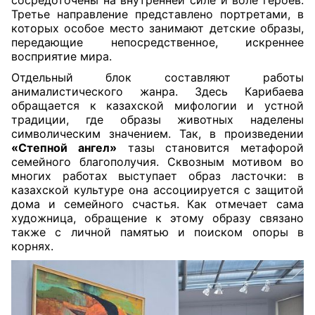
сосредоточены на внутренней силе и воле героев.
Третье направление представлено портретами, в
которых особое место занимают детские образы,
передающие непосредственное, искреннее
восприятие мира.
Отдельный блок составляют работы
анималистического жанра. Здесь Карибаева
обращается к казахской мифологии и устной
традиции, где образы животных наделены
символическим значением. Так, в произведении
«Степной ангел»
тазы становится метафорой
семейного благополучия. Сквозным мотивом во
многих работах выступает образ ласточки: в
казахской культуре она ассоциируется с защитой
дома и семейного счастья. Как отмечает сама
художница, обращение к этому образу связано
также с личной памятью и поиском опоры в
корнях.