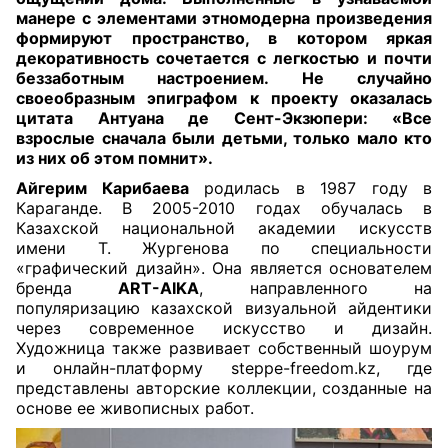
манере с элементами этномодерна произведения
формируют пространство, в котором яркая
декоративность сочетается с легкостью и почти
беззаботным настроением. Не случайно
своеобразным эпиграфом к проекту оказалась
цитата Антуана де Сент-Экзюпери: «Все
взрослые сначала были детьми, только мало кто
из них об этом помнит».
Айгерим Карибаева
родилась в 1987 году в
Караганде. В 2005-2010 годах обучалась в
Казахской национальной академии искусств
имени Т. Жургенова по специальности
«графический дизайн». Она является основателем
бренда
ART-AIKA
, направленного на
популяризацию казахской визуальной айдентики
через современное искусство и дизайн.
Художница также развивает собственный шоурум
и онлайн-платформу steppe-freedom.kz, где
представлены авторские коллекции, созданные на
основе ее живописных работ.