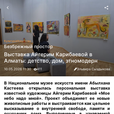
Культура
Искусство
Безбрежный простор
Выставка Айгерим Карибаевой в
Алматы: детство, дом, этномодерн
10.05.2026 11:30
411
Эльвира Сыздыкова
В Национальном музее искусств имени Абылхана
Кастеева открылась персональная выставка
известной художницы Айгерим Карибаевой «Мое
небо надо мной». Проект объединяет ее новые
живописные работы и выстраивается как цельное
высказывание о внутренней свободе, памяти и
ощущении дома. Выполненные в узнаваемой