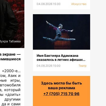
выставка к 100-летию Сахи
04.08.2026 15:30
Искусство
Романова
Зухра Табаева
а экране —
Имя Бактияра Адамжана
емившиеся
оказалось в летних афишах
на всех континентах
04.08.2026 15:00
Театр
 «2000-е…
ом, Азик и
ные игры,
Здесь могла бы быть
автомобиля
ваша реклама
а, который
+7 (705) 715 70 96
бы «доить»
с другими
 да и сами