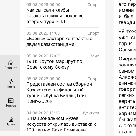
его ге
06.08.2026 09:00
Спорт
Как сыграли клубы
имени 
казахстанских игроков во
и был 
втором туре РПЛ
гварди
«Я тож
05.08.2026 14:00
Спорт
уже с
«Барыс» расторг контракты с
парня
двумя казахстанцами
Сагынд
05.08.2026 12:00
Мир
Очеред
1981: Крутой маршрут по
заявля
Советскому Союзу
Главная
самом
Алкож
05.08.2026 09:00
Спорт
вниман
Представлен состав сборной
Reels
говор
Казахстана на финальный
легких
турнир «Кубка Билли Джин
верить
Кинг-2026»
Номер
антиг
харизм
04.08.2026 15:30
Культура
В Национальном музее
бы жил
искусств открылась выставка к
А скол
Архив
100-летию Сахи Романова
стали 