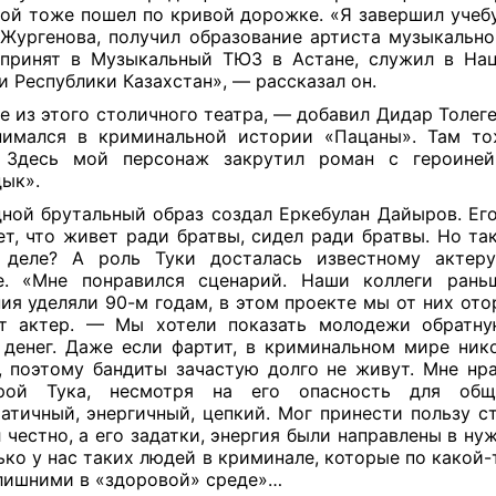
рой тоже пошел по кривой дорожке. «Я завершил учеб
Жургенова, получил образование артиста музыкальн
принят в Музыкальный ТЮЗ в Астане, служил в На
и Республики Казахстан», — рассказал он.
е из этого столичного театра, — добавил Дидар Толеге
нимался в криминальной истории «Пацаны». Там то
. Здесь мой персонаж закрутил роман с героиней
ык».
ной брутальный образ создал Еркебулан Дайыров. Ег
ет, что живет ради братвы, сидел ради братвы. Но так
 деле? А роль Туки досталась известному актеру
е. «Мне понравился сценарий. Наши коллеги рань
ия уделяли 90-м годам, в этом проекте мы от них ото
ит актер. — Мы хотели показать молодежи обратну
 денег. Даже если фартит, в криминальном мире ник
, поэтому бандиты зачастую долго не живут. Мне нр
ерой Тука, несмотря на его опасность для общ
атичный, энергичный, цепкий. Мог принести пользу ст
 честно, а его задатки, энергия были направлены в ну
ько у нас таких людей в криминале, которые по какой-
лишними в «здоровой» среде»…