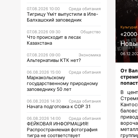
07.08.2026 10:00
Среда обитания
Тигрицу Үміт выпустили в Иле-
Балхашский заповедник
Культура
К
07.08.2026 09:30
Общество
«2000
Что происходит в лесах
Новы
Казахстана
06.12.20
07.08.2026 09:00
Экономика
Альтернативы КТК нет?
От Вал
06.08.2026 15:00
Среда обитания
стрем
Маркакольскому
попаст
государственному природному
заповеднику 50 лет
В цен
Стремя
06.08.2026 14:30
Среда обитания
Канто
Начата подготовка к СОР 31
баловс
привод
06.08.2026 14:00
Среда обитания
вороча
ФЕЙКОВАЯ ИНФОРМАЦИЯ!
метал
Распространяемая фотография
группи
тигра не соответствует