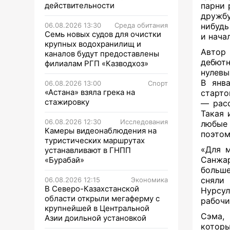
действительности
парни 
дружбу
06.08.2026 13:30
Среда обитания
нибудь
Семь новых судов для очистки
и нача
крупных водохранилищ и
Автор
каналов будут предоставлены
дебютн
филиалам РГП «Казводхоз»
нулевы
В янв
06.08.2026 13:00
Спорт
«Астана» взяла грека на
старто
стажировку
— расс
Такая 
06.08.2026 12:30
Исследования
любые 
Камеры видеонаблюдения на
поэтом
туристических маршрутах
«Для м
устанавливают в ГНПП
Санжар
«Бурабай»
больше
сняли
06.08.2026 12:15
Экономика
В Северо-Казахстанской
Нурсу
области открыли мегаферму с
рабочи
крупнейшей в Центральной
Сэма,
Азии доильной установкой
которы