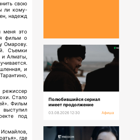
анить свою
ы ли кому-
ен, надежд
 меня это
ся фильм о
у Омарову.
й. Съемки
 и Алматы,
учивается.
шленная, и
Тарантино,
т режиссер
охи. Стало
Полюбившийся сериал
ей». Фильм
имеет продолжение
 выступил
03.08.2026 12:30
Афиша
оекте под
Исмайлов,
атья», где