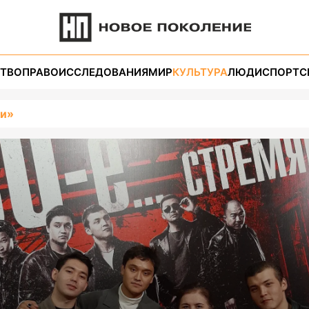
ТВО
ПРАВО
ИССЛЕДОВАНИЯ
МИР
КУЛЬТУРА
ЛЮДИ
СПОРТ
С
ги»