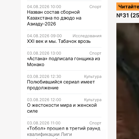
Читайте
04.08.2026 10:00
Спорт
Назван состав сборной
№
31 (2
Казахстана по дзюдо на
Азиаду-2026
04.08.2026 09:00
Исследования
XXI век и мы. Табачок врозь
03.08.2026 13:00
Спорт
«Астана» подписала гонщика из
Монако
03.08.2026 12:30
Культура
Полюбившийся сериал имеет
продолжение
03.08.2026 12:00
Культура
О жестокости мира и женской
силе
03.08.2026 11:00
Спорт
«Тобол» прошел в третий раунд
квалификации Лиги