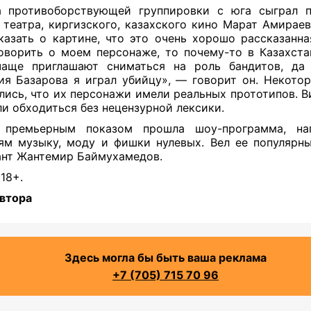
а противоборствующей группировки с юга сыграл п
 театра, киргизского, казахского кино Марат Амираев
казать о картине, что это очень хорошо рассказанна
оворить о моем персонаже, то почему-то в Казахста
чаще приглашают сниматься на роль бандитов, да
ия Базарова я играл убийцу», — говорит он.
Некотор
лись, что их персонажи имели реальных прототипов. В
ли обходиться без нецензурной лексики.
 премьерным показом прошла шоу-программа, на
ям музыку, моду и фишки нулевых. Вел ее популярн
нт Жантемир Баймухамедов.
18+.
втора
Здесь могла бы быть ваша реклама
+7 (705) 715 70 96