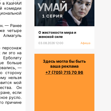
у в КазНАИ
ой комедии
циональной
н. — Ранее
же четыре
О жестокости мира и
 Алмагуль
женской силе
03.08.2026 12:00
Афиша
о персонаж
 ли это на
 Ерболату
Здесь могла бы быть
ше больше
ваша реклама
рвались, —
+7 (705) 715 70 96
ю сторону
ому нельзя
авится мой
ества. Он
ране, если
жное русло.
то причине