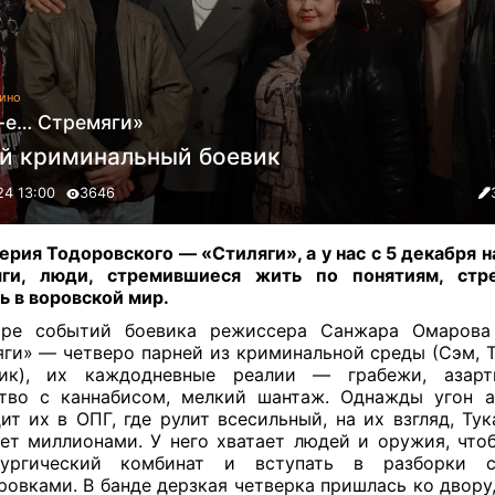
ино
-е… Стремяги»
й криминальный боевик
24 13:00
3646
ерия Тодоровского — «Стиляги», а у нас с 5 декабря н
яги, люди, стремившиеся жить по понятиям, стр
ь в воровской мир.
тре событий боевика режиссера Санжара Омарова
ги» — четверо парней из криминальной среды (Сэм, Т
сик), их каждодневные реалии — грабежи, азарт
тво с каннабисом, мелкий шантаж. Однажды угон 
ит их в ОПГ, где рулит всесильный, на их взгляд, Тук
ет миллионами. У него хватает людей и оружия, что
лургический комбинат и вступать в разборки 
ровками. В банде дерзкая четверка пришлась ко двору,