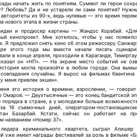
рады начать жить по понятиям. Сумеют ли герои сохр
? Любовь? Да и не устарели ли сами понятия? Нужн
 авторитеты из 90-х, ведь нулевые — это время перем
ла нового этапа в жизни страны.
 идеи и продюсер картины — Жандос Корабай. «Для
ый кинопроект. Мне хотелось, чтобы у нас появил
х. Я предложил снять кино об этом режиссеру Санжар
аре этого года мы вместе начали писать сценари
вали в конце апреля, проходили в Караганде, Темиртау
казал он «НП». — На экране место событий не озв
история могла произойти в любом городе. Она вымы
совпадения случайны. Я вырос на фильмах Квентина 
у меня привлек экшен».
еня это история о времени, взрослении, — говори
 Омаров. — Двухтысячные — это конец бандитской эп
 порядка в стране, а у молодежи больше возможност
 за 16 съемочных дней, оператором-постановщиком
лтан Базарбай. Кстати, сейчас он работает на пр
м названием «Номер 37».
 лидера криминального квартета, сыграл Алишер 
й уже имеет награды фестивалей за роль в фильме «Бр