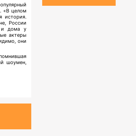
опулярный
. «В целом
я история.
не, России
 и дома у
ые актеры
идимо, они
помнившая
ый шоумен,