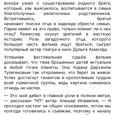
вскоре узнал о существовании родного брата,
который, как выяснилось, воспитывается в семье
благополучных религиозных родственников.
Встретившись, братья
начинают
поиски
отца
в
надежде
обрести
семью.
Парни имеют на это право, только помнит ли о них
отец? Режиссер окунул зрителей в жесткую
историю. Роль загадочного отца, которого
большую часть фильма ищут браться, сыграл
популярный актер театра и кино Дулыга Акмолда.
Успешная фестивальная судьба фильма
доказывает, что тема брошенных детей актуальна
в любой точке планеты. Она подана Дарханом
Тулегеновым так откровенно, что берет за живое.
Успех достигнут талантом и кропотливым трудом
всей съемочной группы, ведь картина снималась
отнюдь не наспех.
— Это мой дебют в главной роли в полном метре,
— рассказал “НП” актер Алишер Исмаилов. — Я
проходил кастинг на общих основаниях, потом мы
полгода готовились к съемкам, поэтому к началу