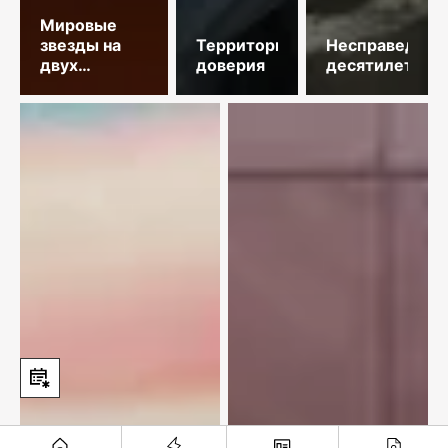
Мировые
звезды на
Территория
Несправедлив
двух
доверия
десятилетий
площадках
столицы