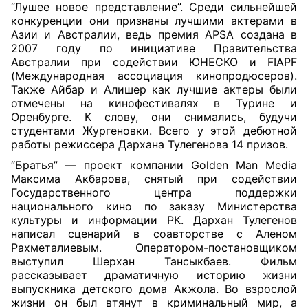
“Лушее новое представление”. Среди сильнейшей
конкуренции они признаны лучшими актерами в
Азии и Австралии, ведь премия APSA создана в
2007 году по инициативе Правительства
Австралии при содействии ЮНЕСКО и FIAPF
(Международная ассоциация кинопродюсеров).
Также Айбар и Алишер как лучшие актеры были
отмечены на кинофестивалях в Турине и
Оренбурге. К слову, они снимались, будучи
студентами Жургеновки. Всего у этой дебютной
работы режиссера Дархана Тулегенова 14 призов.
“Братья” — проект компании Golden Man Media
Максима Акбарова, снятый при содействии
Государственного центра поддержки
национального кино по заказу Министерства
культуры и информации РК. Дархан Тулегенов
написал сценарий в соавторстве с Аленом
Рахметалиевым. Оператором-постановщиком
выступил Шерхан Тансыкбаев. Фильм
рассказывает драматичную историю жизни
выпускника детского дома Акжола. Во взрослой
жизни он был втянут в криминальный мир, а