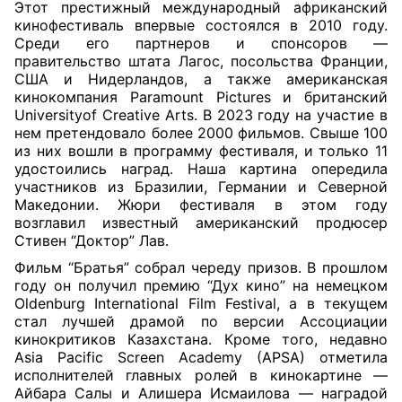
Этот престижный международный африканский
кинофестиваль впервые состоялся в 2010 году.
Среди его партнеров и спонсоров —
правительство штата Лагос, посольства Франции,
США и Нидерландов, а также американская
кинокомпания Paramount Pictures и британский
Universityof Creative Arts. В 2023 году на участие в
нем претендовало более 2000 фильмов. Свыше 100
из них вошли в программу фестиваля, и только 11
удостоились наград. Наша картина опередила
участников из Бразилии, Германии и Северной
Македонии. Жюри фестиваля в этом году
возглавил известный американский продюсер
Стивен “Доктор” Лав.
Фильм “Братья” собрал череду призов. В прошлом
году он получил премию “Дух кино” на немецком
Oldenburg International Film Festival, а в текущем
стал лучшей драмой по версии Ассоциации
кинокритиков Казахстана. Кроме того, недавно
Asia Pacific Screen Academy (APSA) отметила
исполнителей главных ролей в кинокартине —
Айбара Салы и Алишера Исмаилова — наградой