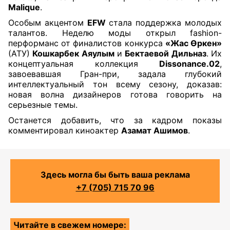
Malique
.
Особым акцентом
EFW
стала поддержка молодых
талантов. Неделю моды открыл fashion-
перформанс от финалистов конкурса
«Жас Өркен»
(АТУ)
Кошкарбек Аяулым
и
Бектаевой Дильназ
. Их
концептуальная коллекция
Dissonance.02
,
завоевавшая Гран-при, задала глубокий
интеллектуальный тон всему сезону, доказав:
новая волна дизайнеров готова говорить на
серьезные темы.
Останется добавить, что за кадром показы
комментировал киноактер
Азамат Ашимов
.
Здесь могла бы быть ваша реклама
+7 (705) 715 70 96
Читайте в свежем номере: