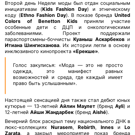
Второй день Недели моды был отдан социальным
инициативам (
Kids Fashion Day
) и этническому
коду (
Ethno Fashion Day
). В показе бренда
United
Colors of Benetton Kids
приняли участие
особенные дети с ДЦП и онкологическими
заболеваниями. Проект поддержали
параспортсмены-боччисты
Куаныш Аскарбеков
и
Итиана Шингисханова
. Их истории легли в основу
инклюзивного кинопроекта
«Ерекше»
.
Голос закулисья: «Мода — это не просто
одежда, это манифест равных
возможностей и среда, где каждый имеет
право быть услышанным».
Настоящей сенсацией дня также стал дебют юных
кутюрье — 13-летней
Айлин Маулет
(бренд
Ayli
) и
12-летней
Айши Жандарбек
(бренд
Aishé
).
Вечерний блок раскрыл тему национального ДНК в
люкс-коллекциях
Nurasem
,
Rebirth
,
Innes
и
Lo
Zarata
, а закрыл мероприятие показ бренда