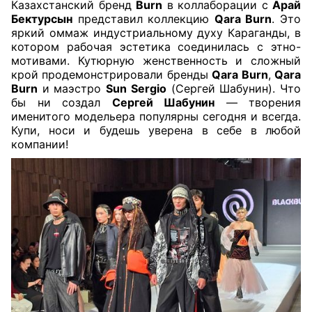
Казахстанский бренд
Burn
в коллаборации с
Арай
Бектурсын
представил коллекцию
Qara Burn
. Это
яркий оммаж индустриальному духу Караганды, в
котором рабочая эстетика соединилась с этно-
мотивами. Кутюрную женственность и сложный
крой продемонстрировали бренды
Qara Burn
,
Qara
Burn
и маэстро
Sun Sergio
(Сергей Шабунин). Что
бы ни создал
Сергей Шабунин
— творения
именитого модельера популярны сегодня и всегда.
Купи, носи и будешь уверена в себе в любой
компании!