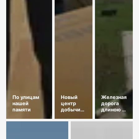
По улицам
Новый
Железная
нашей
центр
дорога
памяти
добычи
длиною в
меди
35 лет