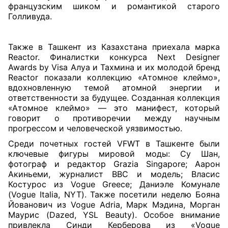
французским шиком и романтикой старого
Голливуда.
Также в Ташкент из Казахстана приехала марка
Reactor. Финалистки конкурса Next Designer
Awards by Visa Алуа и Тахмина и их молодой бренд
Reactor показали коллекцию «Атомное клеймо»,
вдохновленную темой атомной энергии и
ответственности за будущее. Созданная коллекция
«Атомное клеймо» — это манифест, который
говорит о противоречии между научным
прогрессом и человеческой уязвимостью.
Среди почетных гостей VFWT в Ташкенте были
ключевые фигуры мировой моды: Су Шан,
фотограф и редактор Grazia Singapore; Аарон
Акиньеми, журналист BBC и модель; Власис
Костурос из Vogue Greece; Даниэле Комунале
(Vogue Italia, NYT). Также посетили неделю Бояна
Йованович из Vogue Adria, Марк Мэдина, Морган
Маурис (Dazed, YSL Beauty). Особое внимание
привлекла Синди Керберова из «Vogue