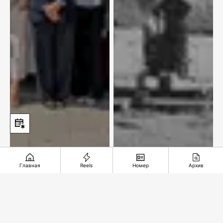
Главная
Reels
Номер
Архив
Аэропорт Алматы
Горный король из
станет
Лондона и золото
привлекательнее
Майкаина