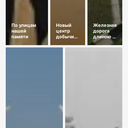
По улицам
Новый
Железная
нашей
центр
дорога
памяти
добычи
длиною в
меди
35 лет