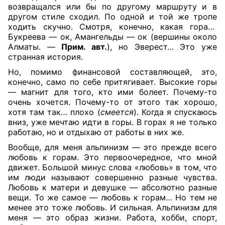
возвращался или бы по другому маршруту и в
другом стиле сходил. По одной и той же тропе
ходить скучно. Смотря, конечно, какая гора…
Букреева — ок, Амангельды — ок (вершины около
Алматы. —
Прим. авт.
), но Эверест… Это уже
странная история.
Но, помимо финансовой составляющей, это,
конечно, само по себе притягивает. Высокие горы
— магнит для того, кто ими болеет. Почему-то
очень хочется. Почему-то от этого так хорошо,
хотя там так… плохо (
смеется
). Когда я спускаюсь
вниз, уже мечтаю идти в горы. В горах я не только
работаю, но и отдыхаю от работы в них же.
Вообще, для меня альпинизм — это прежде всего
любовь к горам. Это первоочередное, что мной
движет. Большой минус слова «любовь» в том, что
им люди называют совершенно разные чувства.
Любовь к матери и девушке — абсолютно разные
вещи. То же самое — любовь к горам… Но тем не
менее это тоже любовь. И сильная. Альпинизм для
меня — это образ жизни. Работа, хобби, спорт,