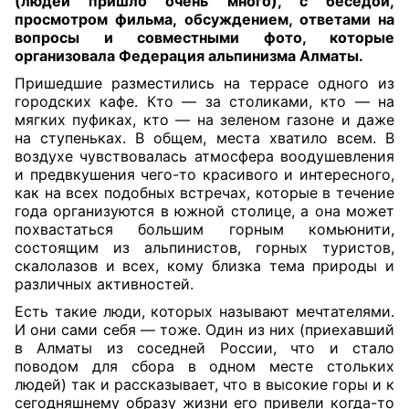
(людей пришло очень много), с беседой,
просмотром фильма, обсуждением, ответами на
вопросы и совместными фото, которые
организовала Федерация альпинизма Алматы.
Пришедшие разместились на террасе одного из
городских кафе. Кто — за столиками, кто — на
мягких пуфиках, кто — на зеленом газоне и даже
на ступеньках. В общем, места хватило всем. В
воздухе чувствовалась атмосфера воодушевления
и предвкушения чего-то красивого и интересного,
как на всех подобных встречах, которые в течение
года организуются в южной столице, а она может
похвастаться большим горным комьюнити,
состоящим из альпинистов, горных туристов,
скалолазов и всех, кому близка тема природы и
различных активностей.
Есть такие люди, которых называют мечтателями.
И они сами себя — тоже. Один из них (приехавший
в Алматы из соседней России, что и стало
поводом для сбора в одном месте стольких
людей) так и рассказывает, что в высокие горы и к
сегодняшнему образу жизни его привели когда-то