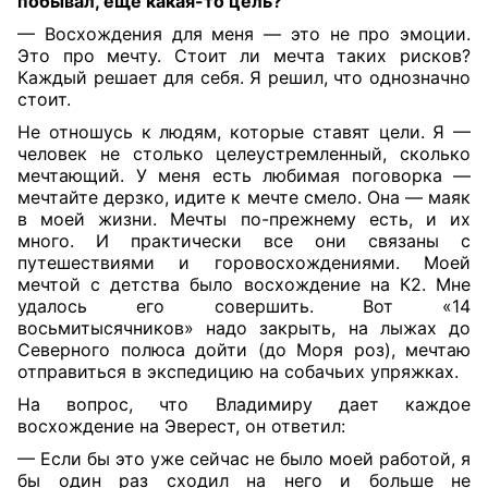
побывал, еще какая-то цель?
— Восхождения для меня — это не про эмоции.
Это про мечту. Стоит ли мечта таких рисков?
Каждый решает для себя. Я решил, что однозначно
стоит.
Не отношусь к людям, которые ставят цели. Я —
человек не столько целеустремленный, сколько
мечтающий. У меня есть любимая поговорка —
мечтайте дерзко, идите к мечте смело. Она — маяк
в моей жизни. Мечты по-прежнему есть, и их
много. И практически все они связаны с
путешествиями и горовосхождениями. Моей
мечтой с детства было восхождение на К2. Мне
удалось его совершить. Вот «14
восьмитысячников» надо закрыть, на лыжах до
Северного полюса дойти (до Моря роз), мечтаю
отправиться в экспедицию на собачьих упряжках.
На вопрос, что Владимиру дает каждое
восхождение на Эверест, он ответил:
— Если бы это уже сейчас не было моей работой, я
бы один раз сходил на него и больше не