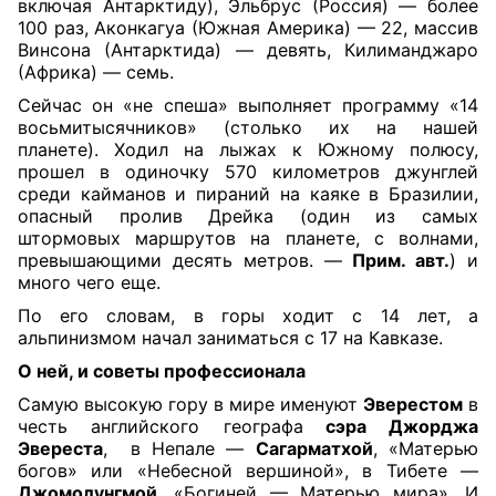
включая Антарктиду), Эльбрус (Россия) — более
100 раз, Аконкагуа (Южная Америка) — 22, массив
Винсона (Антарктида) — девять, Килиманджаро
(Африка) — семь.
Сейчас он «не спеша» выполняет программу «14
восьмитысячников» (столько их на нашей
планете). Ходил на лыжах к Южному полюсу,
прошел в одиночку 570 километров джунглей
среди кайманов и пираний на каяке в Бразилии,
опасный пролив Дрейка (один из самых
штормовых маршрутов на планете, с волнами,
превышающими десять метров. —
Прим. авт.
) и
много чего еще.
По его словам, в горы ходит с 14 лет, а
альпинизмом начал заниматься с 17 на Кавказе.
О ней, и советы профессионала
Самую высокую гору в мире именуют
Эверестом
в
честь английского географа
сэра Джорджа
Эвереста
, в Непале —
Сагарматхой
, «Матерью
богов» или «Небесной вершиной», в Тибете —
Джомолунгмой
, «Богиней — Матерью мира». И