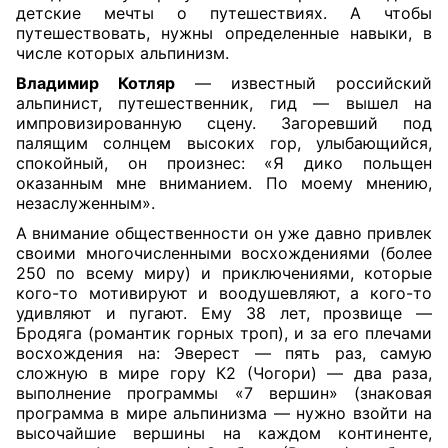
детские мечты о путешествиях. А чтобы
путешествовать, нужны определенные навыки, в
числе которых альпинизм.
Владимир Котляр
— известный российский
альпинист, путешественник, гид — вышел на
импровизированную сцену. Загоревший под
палящим солнцем высоких гор, улыбающийся,
спокойный, он произнес: «Я дико польщен
оказанным мне вниманием. По моему мнению,
незаслуженным».
А внимание общественности он уже давно привлек
своими многочисленными восхождениями (более
250 по всему миру) и приключениями, которые
кого-то мотивируют и воодушевляют, а кого-то
удивляют и пугают. Ему 38 лет, прозвище —
Бродяга (романтик горных троп), и за его плечами
восхождения на: Эверест — пять раз, самую
сложную в мире гору К2 (Чогори) — два раза,
выполнение программы «7 вершин» (знаковая
программа в мире альпинизма — нужно взойти на
высочайшие вершины на каждом континенте,