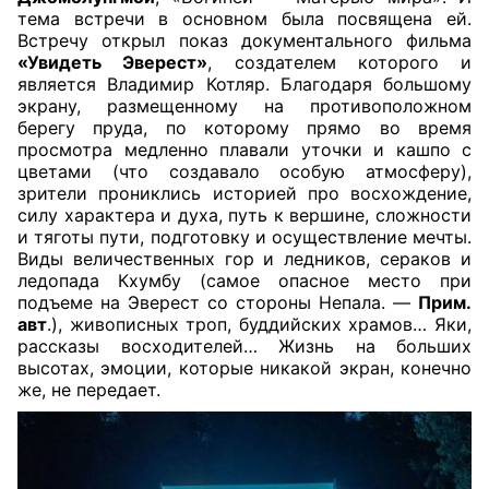
тема встречи в основном была посвящена ей.
Встречу открыл показ документального фильма
«Увидеть Эверест»
, создателем которого и
является Владимир Котляр. Благодаря большому
экрану, размещенному на противоположном
берегу пруда, по которому прямо во время
просмотра медленно плавали уточки и кашпо с
цветами (что создавало особую атмосферу),
зрители прониклись историей про восхождение,
силу характера и духа, путь к вершине, сложности
и тяготы пути, подготовку и осуществление мечты.
Виды величественных гор и ледников, сераков и
ледопада Кхумбу (самое опасное место при
подъеме на Эверест со стороны Непала. —
Прим.
авт
.), живописных троп, буддийских храмов… Яки,
рассказы восходителей… Жизнь на больших
высотах, эмоции, которые никакой экран, конечно
же, не передает.