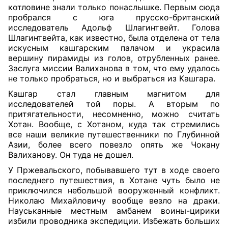
котловине знали только понаслышке. Первым сюда
пробрался с юга прусско-британский
исследователь Адольф Шлагинтвейт. Голова
Шлагинтвейта, как известно, была отделена от тела
искусным кашгарским палачом и украсила
вершину пирамиды из голов, отрубленных ранее.
Заслуга миссии Валиханова в том, что ему удалось
не только пробраться, но и выбраться из Кашгара.
Кашгар стал главным магнитом для
исследователей той поры. А вторым по
притягательности, несомненно, можно считать
Хотан. Вообще, с Хотаном, куда так стремились
все наши великие путешественники по Глубинной
Азии, более всего повезло опять же Чокану
Валиханову. Он туда не дошел.
У Пржевальского, побывавшего тут в ходе своего
последнего путешествия, в Хотане чуть было не
приключился небольшой вооруженный конфликт.
Николаю Михайловичу вообще везло на драки.
Науськанные местным амбанем воины-цирики
избили проводника экспедиции. Избежать больших