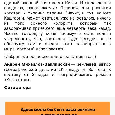
единый часовой пояс всего Китая. И сюда дошли
средства, направляемые Пекином для развития
«отсталых окраин» страны. Значит, и тут, на юге
Кашгарии, может статься, уже не осталось ничего
из того сонного колорита, который так
завораживал приезжего еще четверть века назад.
Честно говоря, у меня почему-то есть полная
уверенность, что, заехавши туда сегодня, я не
обнаружу там и следов того патриархального
мира, который успел застать...
(Избранные ретроспекции странствователя)
Андрей Михайлов-Заилийский
— землевед, автор
географической дилогии «К западу от Востока. К
востоку от Запада» и географического романа
«Казахстан».
Фото автора
Здесь могла бы быть ваша реклама