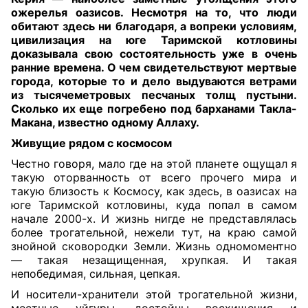
ожерелья оазисов. Несмотря на то, что люди
обитают здесь ни благодаря, а вопреки условиям,
цивилизация на юге Таримской котловины
доказывала свою состоятельность уже в очень
ранние времена. О чем свидетельствуют мертвые
города, которые то и дело выдуваются ветрами
из тысячеметровых песчаных толщ пустыни.
Сколько их еще погребено под барханами Такла-
Макана, известно одному Аллаху.
Живущие рядом с космосом
Честно говоря, мало где на этой планете ощущал я
такую оторванность от всего прочего мира и
такую близость к Космосу, как здесь, в оазисах на
юге Таримской котловины, куда попал в самом
начале 2000-х. И жизнь нигде не представлялась
более трогательной, нежели тут, на краю самой
знойной сковородки Земли. Жизнь одномоментно
— такая незащищенная, хрупкая. И такая
непобедимая, сильная, цепкая.
И носители-хранители этой трогательной жизни,