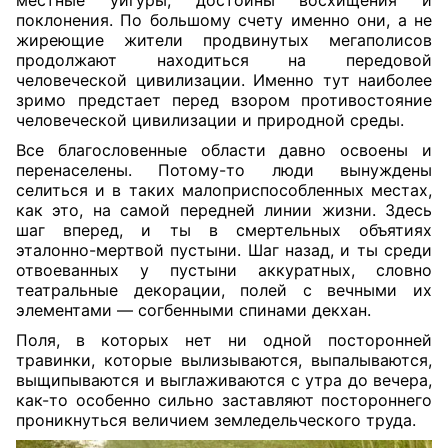
местные уйгуры, достойны восхищения и
поклонения. По большому счету именно они, а не
жиреющие жители продвинутых мегаполисов
продолжают находиться на передовой
человеческой цивилизации. Именно тут наиболее
зримо предстает перед взором противостояние
человеческой цивилизации и природной среды.
Все благословенные области давно освоены и
перенаселены. Потому-то люди вынуждены
селиться и в таких малоприспособленных местах,
как это, на самой передней линии жизни. Здесь
шаг вперед, и ты в смертельных объятиях
эталонно-мертвой пустыни. Шаг назад, и ты среди
отвоеванных у пустыни аккуратных, словно
театральные декорации, полей с вечными их
элементами — согбенными спинами декхан.
Поля, в которых нет ни одной посторонней
травинки, которые вылизываются, выпалываются,
выщипываются и выглаживаются с утра до вечера,
как-то особенно сильно заставляют постороннего
проникнуться величием земледельческого труда.