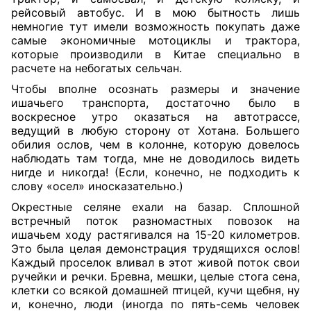
рейсовый автобус. И в мою бытность лишь
немногие тут имели возможность покупать даже
самые экономичные мотоциклы и трактора,
которые производили в Китае специально в
расчете на небогатых сельчан.
Чтобы вполне осознать размеры и значение
ишачьего транспорта, достаточно было в
воскресное утро оказаться на автотрассе,
ведущий в любую сторону от Хотана. Большего
обилия ослов, чем в колонне, которую довелось
наблюдать там тогда, мне не доводилось видеть
нигде и никогда! (Если, конечно, не подходить к
слову «осел» иносказательно.)
Окрестные селяне ехали на базар. Сплошной
встречный поток разномастных повозок на
ишачьем ходу растягивался на 15-20 километров.
Это была целая демонстрация трудящихся ослов!
Каждый проселок вливал в этот живой поток свои
ручейки и речки. Бревна, мешки, целые стога сена,
клетки со всякой домашней птицей, кучи щебня, ну
и, конечно, люди (иногда по пять-семь человек