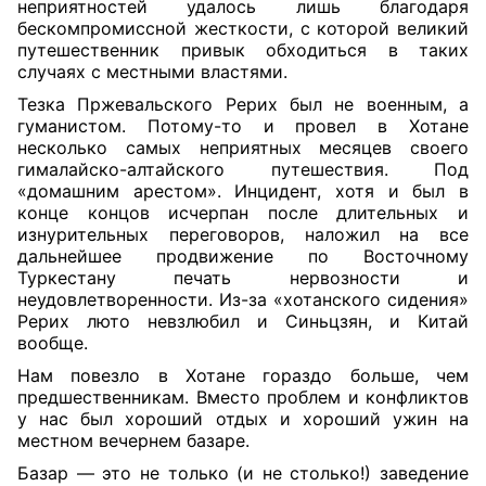
неприятностей удалось лишь благодаря
бескомпромиссной жесткости, с которой великий
путешественник привык обходиться в таких
случаях с местными властями.
Тезка Пржевальского Рерих был не военным, а
гуманистом. Потому-то и провел в Хотане
несколько самых неприятных месяцев своего
гималайско-алтайского путешествия. Под
«домашним арестом». Инцидент, хотя и был в
конце концов исчерпан после длительных и
изнурительных переговоров, наложил на все
дальнейшее продвижение по Восточному
Туркестану печать нервозности и
неудовлетворенности. Из-за «хотанского сидения»
Рерих люто невзлюбил и Синьцзян, и Китай
вообще.
Нам повезло в Хотане гораздо больше, чем
предшественникам. Вместо проблем и конфликтов
у нас был хороший отдых и хороший ужин на
местном вечернем базаре.
Базар — это не только (и не столько!) заведение