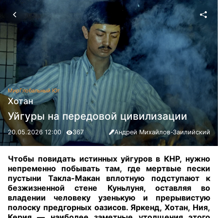
Мир
Глобальный Юг
Хотан
Уйгуры на передовой цивилизации
20.05.2026 12:00
367
Андрей Михайлов-Заилийский
Чтобы повидать истинных уйгуров в КНР, нужно
непременно побывать там, где мертвые пески
пустыни Такла-Макан вплотную подступают к
безжизненной стене Куньлуня, оставляя во
владении человеку узенькую и прерывистую
полоску предгорных оазисов. Яркенд, Хотан, Ния,
Керия — наиболее заметные утолщения этого