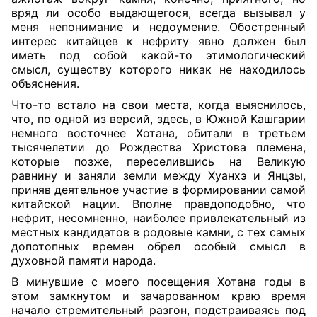
вряд ли особо выдающегося, всегда вызывал у
меня непонимание и недоумение. Обостренный
интерес китайцев к нефриту явно должен был
иметь под собой какой-то этимологический
смысл, существу которого никак не находилось
объяснения.
Что-то встало на свои места, когда выяснилось,
что, по одной из версий, здесь, в Южной Кашгарии
немного восточнее Хотана, обитали в третьем
тысячелетии до Рождества Христова племена,
которые позже, переселившись на Великую
равнину и заняли земли между Хуанхэ и Янцзы,
приняв деятельное участие в формировании самой
китайской нации. Вполне правдоподобно, что
нефрит, несомненно, наиболее привлекательный из
местных кандидатов в родовые камни, с тех самых
допотопных времен обрел особый смысл в
духовной памяти народа.
В минувшие с моего посещения Хотана годы в
этом замкнутом и зачарованном краю время
начало стремительный разгон, подстраиваясь под