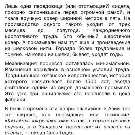
Лишь одна передовица (или отстающая?) сидела,
покорно склонившись перед огромной рамой, и
ткала вручную ковер шириной метров в пять. На
производство одного такого уходит от трех
месяцев до полугода. Каждодневного
кропотливого труда. Это обычный шерстяной
ковер. А показывали нам тут еще и произведения
из шелковой нити. Гораздо более трудоемкие и
тонкие. На ковер из шелка, бывает, уходят годы.
Механизация процесса оставалась минимальной.
Изменения коснулись в основном условий труда.
Традиционное хотанское ковроткачество, история
которого насчитывает более 1500 лет, всегда
считалось одним из видов домашнего промысла.
Это уже при социализме его перенесли в цеха
фабрики.
В былые времена эти ковры славились в Азии так
же широко, как персидские или текинские.
«
Китайцы покрывают ими столы в торжественных
случаях, а в Западном Туркестане их вешают на
стены
», — писал Свен Гедин.