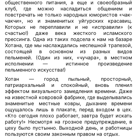
общественного питания, а еще и своеобразный
клуб, где можно насладиться общением и
повстречать не только народных юмористов «чак-
чакчи», но и знаменитых уйгурских красавиц.
Которых не переплавили и не «исправили» (к
счастью!) даже века жесткого исламского
прессинга. Одна из таких подсела к нам на базаре
Хотана, где мы наслаждались неспешной трапезой,
состоящей в основном из разных видов
пельменей. (Один из них, «чучара», в местном
исполнении — истинное произведение
пельменного искусства!)
Хотан — город пыльный, просторный,
патриархальный и спокойный, вновь пленил
эффектом визуального замедления времени. Даже
на известной ковровой фабрике, где выделывались
знаменитые местные ковры, дыхание времени
ощущалось лишь в плакате, перед входом в цех.
«Кто сегодня плохо работает, завтра будет искать
работу!» Несмотря на грозное предупреждение, в
цеху было пустынно. Выходной день, и работницы
пользуются своим законным правом на отдых.