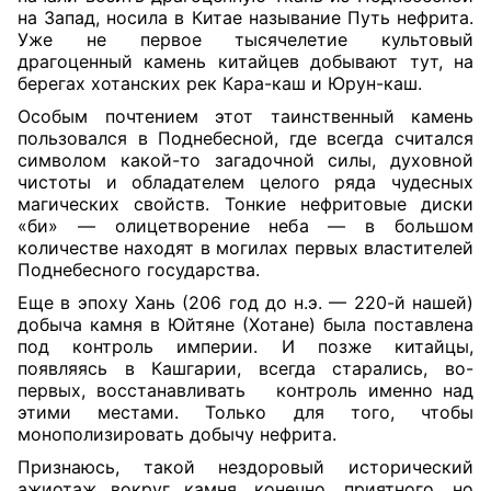
на Запад, носила в Китае называние Путь нефрита.
Уже не первое тысячелетие культовый
драгоценный камень китайцев добывают тут, на
берегах хотанских рек Кара-каш и Юрун-каш.
Особым почтением этот таинственный камень
пользовался в Поднебесной, где всегда считался
символом какой-то загадочной силы, духовной
чистоты и обладателем целого ряда чудесных
магических свойств. Тонкие нефритовые диски
«би» — олицетворение неба — в большом
количестве находят в могилах первых властителей
Поднебесного государства.
Еще в эпоху Хань (206 год до н.э. — 220-й нашей)
добыча камня в Юйтяне (Хотане) была поставлена
под контроль империи. И позже китайцы,
появляясь в Кашгарии, всегда старались, во-
первых, восстанавливать контроль именно над
этими местами. Только для того, чтобы
монополизировать добычу нефрита.
Признаюсь, такой нездоровый исторический
ажиотаж вокруг камня, конечно, приятного, но