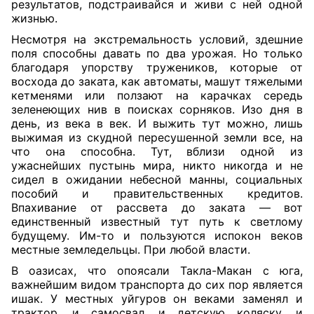
результатов, подстраивайся и живи с ней одной
жизнью.
Несмотря на экстремальность условий, здешние
поля способны давать по два урожая. Но только
благодаря упорству тружеников, которые от
восхода до заката, как автоматы, машут тяжелыми
кетменями или ползают на карачках середь
зеленеющих нив в поисках сорняков. Изо дня в
день, из века в век. И выжить тут можно, лишь
выжимая из скудной пересушенной земли все, на
что она способна. Тут, вблизи одной из
ужаснейших пустынь мира, никто никогда и не
сидел в ожидании небесной манны, социальных
пособий и правительственных кредитов.
Впахивание от рассвета до заката — вот
единственный известный тут путь к светлому
будущему. Им-то и пользуются испокон веков
местные земледельцы. При любой власти.
В оазисах, что опоясали Такла-Макан с юга,
важнейшим видом транспорта до сих пор является
ишак. У местных уйгуров он веками заменял и
трактор, и самосвал, и детскую коляску, и