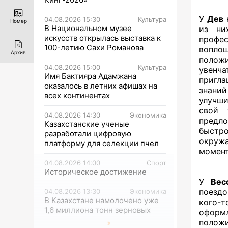
У
Дев
н
04.08.2026 15:30
Культура
Номер
В Национальном музее
из ни
искусств открылась выставка к
профес
100-летию Сахи Романова
воплощ
Архив
полож
04.08.2026 15:00
Культура
увенча
Имя Бактияра Адамжана
пригла
оказалось в летних афишах на
знани
всех континентах
улучши
свой 
04.08.2026 14:30
Экономика
предл
Казахстанские ученые
быстр
разработали цифровую
окруж
платформу для селекции пчел
момент
04.08.2026 14:00
Спорт
Историческое достижение
У
Вес
поездо
04.08.2026 13:30
Экономика
В Казахстане намолочено уже
кого-
1,6 миллиона тонн зерновых
оформ
положи