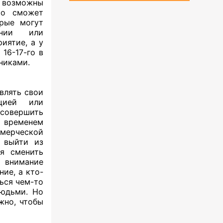
о возможны
то сможет
орые могут
ании или
иятие, а у
16-17-го в
никами.
влять свои
ацией или
совершить
м временем
ерческой
ь выйти из
ся сменить
 внимание
ие, а кто-
ься чем-то
людьми. Но
жно, чтобы