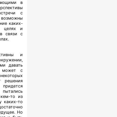
гающими в
спективы
встречи с
о возможны
ние каких-
х целях и
 в связи с
лах.
ктивны и
окружении,
ыми давать
о может с
 некоторых
т решения
о придется
и пытались
 кем-то из
у каких-то
достаточно
удущее. Но