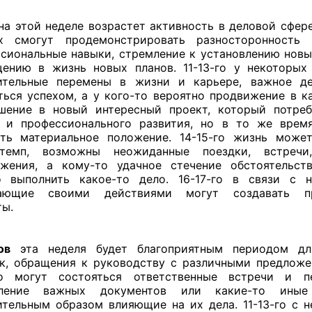
а этой неделе возрастет активность в деловой сфере
х смогут продемонстрировать разносторонность и
сиональные навыки, стремление к установлению новы
ению в жизнь новых планов. 11-13-го у некоторы
ительные перемены в жизни и карьере, важное д
ться успехом, а у кого-то вероятно продвижение в к
шение в новый интересный проект, который потре
й и профессионального развития, но в то же врем
ть материальное положение. 14-15-го жизнь може
темп, возможны неожиданные поездки, встречи
ожения, а кому-то удачное стечение обстоятельст
о выполнить какое-то дело. 16-17-го в связи с н
ающие своими действиями могут создавать п
ы.
ов
эта неделя будет благоприятным периодом дл
к, обращения к руководству с различными предложе
то могут состояться ответственные встречи и пе
ление важных документов или какие-то иные
тельным образом влияющие на их дела. 11-13-го с 