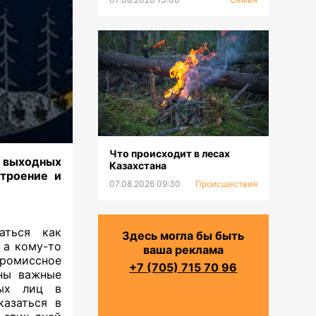
Что происходит в лесах
м выходных
Казахстана
строение и
07.08.2026 09:30
Происшествия
аться как
Здесь могла бы быть
 а кому-то
ваша реклама
промиссное
+7 (705) 715 70 96
жны важные
вых лиц в
казаться в