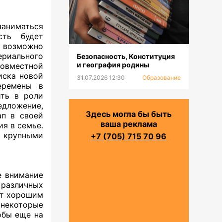
заниматься
сть будет
 возможно
риального
Безопасность, Конституция
и география родины
совместной
иска новой
31.07.2026 12:30
Образование
еремены в
ить в роли
едложение,
Здесь могла бы быть
ап в своей
ваша реклама
ия в семье.
с крупными
+7 (705) 715 70 96
е внимание
различных
ут хорошим
 некоторые
обы еще на