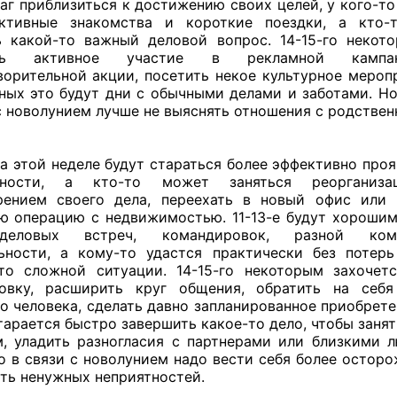
аг приблизиться к достижению своих целей, у кого-т
ективные знакомства и короткие поездки, а кто-
 какой-то важный деловой вопрос. 14-15-го некот
ять активное участие в рекламной камп
ворительной акции, посетить некое культурное меропр
ных это будут дни с обычными делами и заботами. Но 
с новолунием лучше не выяснять отношения с родствен
а этой неделе будут стараться более эффективно проя
бности, а кто-то может заняться реорганиз
рением своего дела, переехать в новый офис или 
ю операцию с недвижимостью. 11-13-е будут хороши
еловых встреч, командировок, разной комм
ьности, а кому-то удастся практически без потер
то сложной ситуации. 14-15-го некоторым захочет
новку, расширить круг общения, обратить на себя
о человека, сделать давно запланированное приобретен
тарается быстро завершить какое-то дело, чтобы занят
, уладить разногласия с партнерами или близкими 
го в связи с новолунием надо вести себя более осторо
ть ненужных неприятностей.