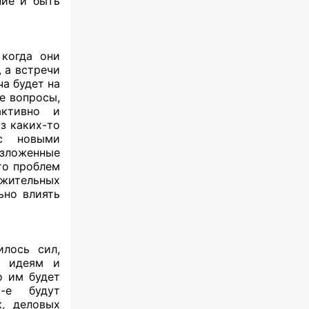
ние и быть
когда они
 а встречи
ча будет на
е вопросы,
активно и
з каких-то
 с новыми
озложенные
то проблем
ожительных
ьно влиять
илось сил,
х идеям и
о им будет
-е будут
к, деловых