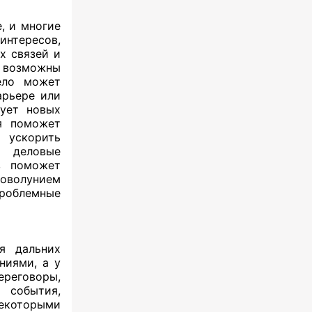
, и многие
нтересов,
х связей и
х возможны
ело может
арьере или
бует новых
я поможет
т ускорить
, деловые
в поможет
оволунием
роблемные
я дальних
ниями, а у
реговоры,
 события,
некоторыми