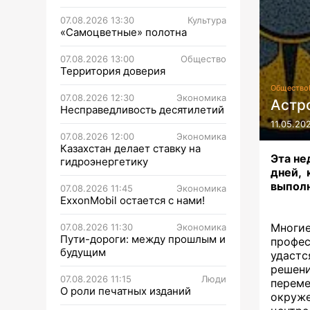
07.08.2026 13:30
Культура
«Самоцветные» полотна
07.08.2026 13:00
Общество
Территория доверия
Общество
07.08.2026 12:30
Экономика
Астро
Несправедливость десятилетий
11.05.20
07.08.2026 12:00
Экономика
Казахстан делает ставку на
Эта не
гидроэнергетику
дней, 
выполн
07.08.2026 11:45
Экономика
ExxonMobil остается с нами!
Мног
07.08.2026 11:30
Экономика
Пути-дороги: между прошлым и
профес
будущим
удастс
решени
07.08.2026 11:15
Люди
перем
О роли печатных изданий
окруже