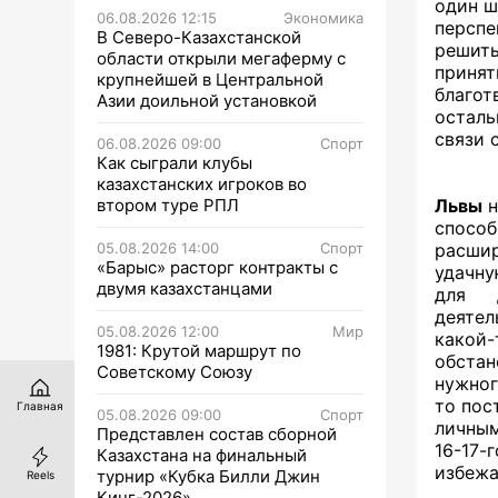
один ш
06.08.2026 12:15
Экономика
персп
В Северо-Казахстанской
решить
области открыли мегаферму с
прин
крупнейшей в Центральной
благот
Азии доильной установкой
осталь
связи 
06.08.2026 09:00
Спорт
Как сыграли клубы
казахстанских игроков во
втором туре РПЛ
Львы
н
спосо
05.08.2026 14:00
Спорт
расши
«Барыс» расторг контракты с
удачну
двумя казахстанцами
для д
деятел
05.08.2026 12:00
Мир
какой-
1981: Крутой маршрут по
обста
Советскому Союзу
нужног
то пос
Главная
05.08.2026 09:00
Спорт
личным
Представлен состав сборной
16-17-
Казахстана на финальный
избежа
турнир «Кубка Билли Джин
Reels
Кинг-2026»