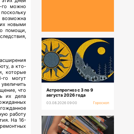
 этих дней
5-го можно
 поскольку
о возможна
 их новыми
бо помощи,
следствия,
расширения
оту, а кто-
и, которые
3-го могут
 увеличить
щение, что
Астропрогноз с 3 по 9
августа 2026 года
ь их дела
еожиданных
03.08.2026 09:00
Гороскоп
лгожданное
ную работу
ия. На 16-
 ремонтных