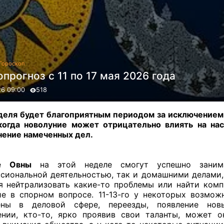
Гороскоп
прогноз с 11 по 17 мая 2026 года
26 09:00
518
деля будет благоприятным периодом за исключение
когда новолуние может отрицательно влиять на на
ение намеченных дел.
ие
Овны
на этой неделе смогут успешно заним
сиональной деятельностью, так и домашними делами,
я нейтрализовать какие-то проблемы или найти ком
е в спорном вопросе. 11-13-го у некоторых возмо
ены в деловой сфере, переезды, появление но
нии, кто-то, ярко проявив свои таланты, может о