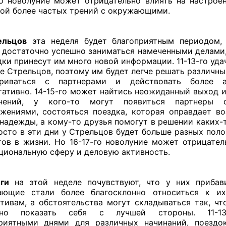
го новолуние может отрицательно влиять на настрое
ой более частых трений с окружающими.
ельцов
эта неделя будет благоприятным периодом, 
 достаточно успешно заниматься намеченными делами,
дки принесут им много новой информации. 11-13-го уда
е Стрельцов, поэтому им будет легче решать различны
ариваться с партнерами и действовать более 
тативно. 14-15-го может найтись неожиданный выход и
днений, у кого-то могут появиться партнеры
жениями, состояться поездка, которая оправдает в
 надежды, а кому-то друзья помогут в решении каких-
осто в эти дни у Стрельцов будет больше разных пол
ов в жизни. Но 16-17-го новолуние может отрицател
циональную сферу и деловую активность.
ги
на этой неделе почувствуют, что у них прибав
ающие стали более благосклонно относиться к и
тивам, а обстоятельства могут складываться так, чт
дно показать себя с лучшей стороны. 11-13
риятными днями для различных начинаний, поездо