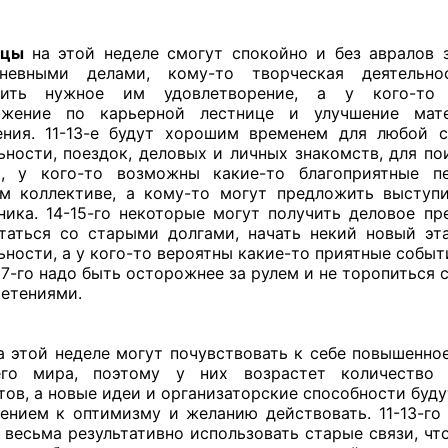
ецы
на этой неделе смогут спокойно и без авралов 
дневными делами, кому-то творческая деятельно
сить нужное им удовлетворение, а у кого-то
ижение по карьерной лестнице и улучшение мате
ния. 11-13-е будут хорошим временем для любой 
ьности, поездок, деловых и личных знакомств, для по
ы, у кого-то возможны какие-то благоприятные п
м коллективе, а кому-то могут предложить выступ
ника. 14-15-го некоторые могут получить деловое пр
таться со старыми долгами, начать некий новый эт
ьности, а у кого-то вероятны какие-то приятные событ
17-го надо быть осторожнее за рулем и не торопиться 
етениями.
 этой неделе могут почувствовать к себе повышенно
его мира, поэтому у них возрастет количество 
тов, а новые идеи и организаторские способности буд
ением к оптимизму и желанию действовать. 11-13-го
 весьма результативно использовать старые связи, чт