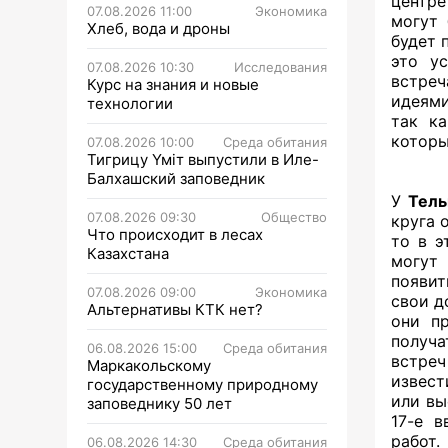
центре
07.08.2026 11:00
Экономика
могут 
Хлеб, вода и дроны
будет 
это ус
07.08.2026 10:30
Исследования
встреч
Курс на знания и новые
идеями
технологии
так ка
которы
07.08.2026 10:00
Среда обитания
Тигрицу Үміт выпустили в Иле-
Балхашский заповедник
У
Тель
07.08.2026 09:30
Общество
круга 
Что происходит в лесах
то в э
Казахстана
могут 
появит
07.08.2026 09:00
Экономика
свои д
Альтернативы КТК нет?
они п
получа
06.08.2026 15:00
Среда обитания
встреч
Маркакольскому
извест
государственному природному
или вы
заповеднику 50 лет
17-е в
работ.
06.08.2026 14:30
Среда обитания