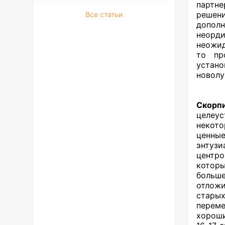
партн
решен
Все статьи
допол
неорди
неожид
то пр
устано
новолу
Скорп
целеус
некото
ценны
энтузи
центр
которы
больше
отложи
старых
переме
хороши