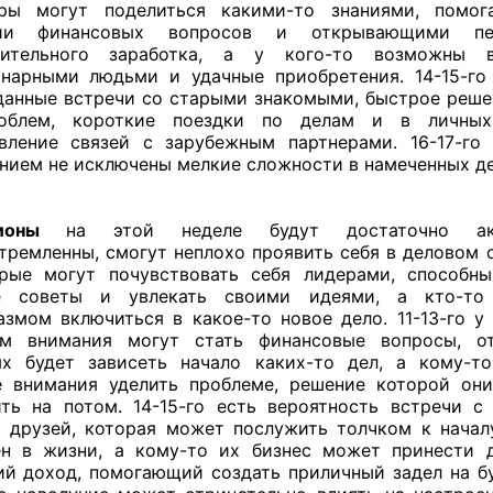
еры могут поделиться какими-то знаниями, помо
ии финансовых вопросов и открывающими пер
нительного заработка, а у кого-то возможны 
нарными людьми и удачные приобретения. 14-15-г
анные встречи со старыми знакомыми, быстрое реше
облем, короткие поездки по делам и в личны
вление связей с зарубежным партнерами. 16-17-го
нием не исключены мелкие сложности в намеченных де
ионы
на этой неделе будут достаточно а
тремленны, смогут неплохо проявить себя в деловом 
рые могут почувствовать себя лидерами, способн
е советы и увлекать своими идеями, а кто-т
азмом включиться в какое-то новое дело. 11-13-го у
ом внимания могут стать финансовые вопросы, о
х будет зависеть начало каких-то дел, а кому-т
 внимания уделить проблеме, решение которой он
ть на потом. 14-15-го есть вероятность встречи с
 друзей, которая может послужить толчком к начал
н в жизни, а кому-то их бизнес может принести 
й доход, помогающий создать приличный задел на б