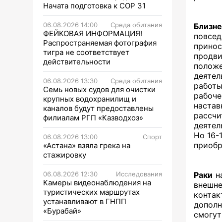
Начата подготовка к СОР 31
06.08.2026 14:00
Среда обитания
Близн
ФЕЙКОВАЯ ИНФОРМАЦИЯ!
повсе
Распространяемая фотография
прино
тигра не соответствует
продв
действительности
положе
деятел
06.08.2026 13:30
Среда обитания
работ
Семь новых судов для очистки
рабоче
крупных водохранилищ и
настав
каналов будут предоставлены
рассчи
филиалам РГП «Казводхоз»
деятел
Но 16-
06.08.2026 13:00
Спорт
приобр
«Астана» взяла грека на
стажировку
06.08.2026 12:30
Исследования
Раки
на
Камеры видеонаблюдения на
внешн
туристических маршрутах
контак
устанавливают в ГНПП
дополн
«Бурабай»
смогут