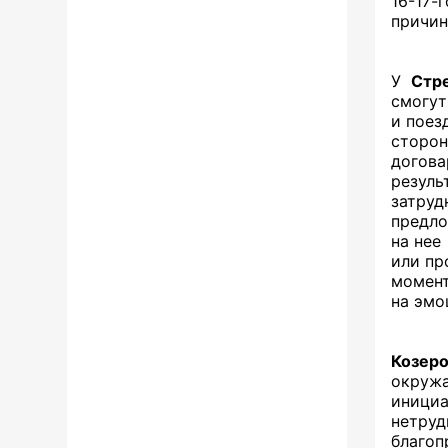
16-17-
причин
У
Стр
смогут
и поез
сторон
догов
резуль
затру
предло
на нее
или пр
момент
на эмо
Козеро
окруж
инициа
нетру
благоп