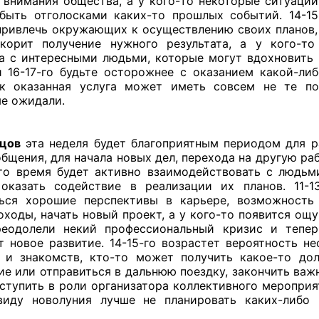
 внимания общества, а у кого-то некоторые ситуации
быть отголосками каких-то прошлых событий. 14-1
привлечь окружающих к осуществлению своих планов,
корит получение нужного результата, а у кого-т
а с интересными людьми, которые могут вдохновить
 16-17-го будьте осторожнее с оказанием какой-ли
к оказанная услуга может иметь совсем не те по
е ожидали.
цов
эта неделя будет благоприятным периодом для 
общения, для начала новых дел, перехода на другую раб
то время будет активно взаимодействовать с людьм
оказать содействие в реализации их планов. 11-1
ься хорошие перспективы в карьере, возможность
оходы, начать новый проект, а у кого-то появится ощу
реодолели некий профессиональный кризис и тепер
т новое развитие. 14-15-го возрастет вероятность н
 и знакомств, кто-то может получить какое-то до
ие или отправиться в дальнюю поездку, закончить важ
ступить в роли организатора коллективного мероприят
виду новолуния лучше не планировать каких-либо