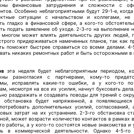
жны финансовые затруднения и сложности с оф
нтов. Особенно неблагоприятными будут 29-1-е, когд
иктные ситуации с начальством и коллегами, не 
ть гладко в финансовой сфере, а кого-то обстоятель
ть подать заявление об уходе. 2-3-го на выполнение 
 многом может влиять деятельность других людей, 
строго придерживаться намеченных планов, так как п
ть поможет быстрее справиться со всеми делами. 4-
евать никаких ремонтных работ и быть осторожными в 
ов
эта неделя будет неблагоприятным периодом, ко
жны разногласия с партнерами, кому-то придет
емы, исправлять какие-то ошибки, а у кого-то по
ам, несмотря на все их усилия, начнут буксовать дела
ьно раздражать и создавать поводы для трений с ок
го обстановка будет напряженной, а появляющиеся
потребовать дополнительных усилий, согласований, 
овых затрат на их устранение. 2-3-го обстановка ст
ной, может возрасти количество контактов в рамках 
то работы, а у кого-то состоятся новые знакомства и 
ль в коммерческой деятельности. Однако 4-5-го 