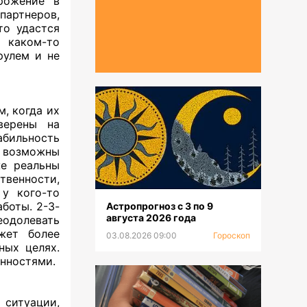
рожение в
партнеров,
то удастся
 каком-то
рулем и не
, когда их
верены на
абильность
 возможны
же реальны
венности,
 у кого-то
боты. 2-3-
Астропрогноз с 3 по 9
августа 2026 года
еодолевать
жет более
03.08.2026 09:00
Гороскоп
ных целях.
анностями.
 ситуации,