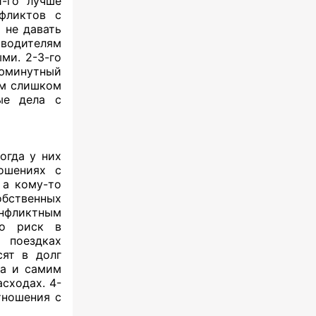
1-го лучше
фликтов с
 не давать
водителям
ми. 2-3-го
юминутный
им слишком
ые дела с
огда у них
ошениях с
 а кому-то
обственных
онфликтным
то риск в
 поездках
сят в долг
да и самим
сходах. 4-
тношения с