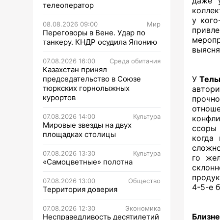
даже 
телеоператор
коллек
у кого
08.08.2026 09:00
Мир
привл
Переговоры в Вене. Удар по
меропр
танкеру. КНДР осудила Японию
выясня
07.08.2026 16:00
Среда обитания
Казахстан принял
председательство в Союзе
У
Тель
тюркских горнолыжных
автор
курортов
прочно
отнош
07.08.2026 14:00
Культура
конфли
Мировые звезды на двух
ссоры
площадках столицы
когда 
сложно
07.08.2026 13:30
Культура
го жел
«Самоцветные» полотна
склон
продук
07.08.2026 13:00
Общество
4-5-е 
Территория доверия
07.08.2026 12:30
Экономика
Близн
Несправедливость десятилетий