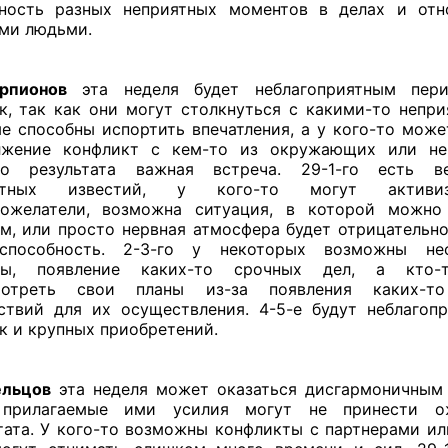
тность разных неприятных моментов в делах и отн
ми людьми.
рпионов
эта неделя будет неблагоприятным пер
к, так как они могут столкнуться с какими-то непри
е способны испортить впечатления, а у кого-то може
лжение конфликт с кем-то из окружающих или не
го результата важная встреча. 29-1-го есть ве
ятных известий, у кого-то могут активизи
рожелатели, возможна ситуация, в которой можно 
м, или просто нервная атмосфера будет отрицательно
оспособность. 2-3-го у некоторых возможны не
ды, появление каких-то срочных дел, а кто
мотреть свои планы из-за появления каких-т
ствий для их осуществления. 4-5-е будут неблагоп
к и крупных приобретений.
ельцов
эта неделя может оказаться дисгармоничным
 прилагаемые ими усилия могут не принести о
тата. У кого-то возможны конфликты с партнерами ил