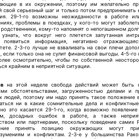
кающие в их окружении, поэтому им желательно пр
 свой серьезный шаг и только потом предпринимать 
вия. 29-1-го возможны неожиданности в работе ил
ниях, проблемы в поездках, у кого-то могут заболет
 родственники, кому-то напомнят о непогашенном долге
узнать, что вокруг него плетется запутанная интр
 появиться информация, негативно отражающая
тете. 2-3-го лучше не взваливать на свои плечи допо
, если только она не сулит финансовой выгоды. 4-5-го
олее осмотрительно, чтобы по собственной неостор
ься крайним в неприятной ситуации.
ов
на этой неделе свобода действий может быть о
ими обстоятельствами, загруженностью делами и п
х людей, поэтому им надо принять такое положение 
аться ни в какие сомнительные дела и конфликтные
но это касается 29-1-го, когда возможно появлени
ем, досадных ошибок в работе, а также неприя
ством или партнерами, поскольку поведение самих 
ание принять позицию окружающих могут при
зумениям и конфликтам. 2-3-е у большинства Рак