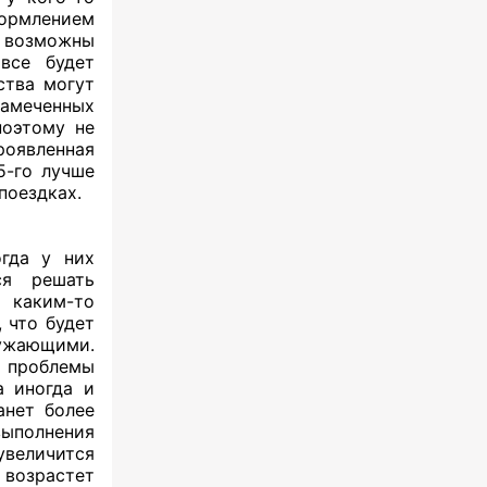
ормлением
а возможны
все будет
ства могут
намеченных
поэтому не
роявленная
5-го лучше
поездках.
гда у них
ся решать
 каким-то
, что будет
ружающими.
 проблемы
а иногда и
анет более
выполнения
увеличится
возрастет