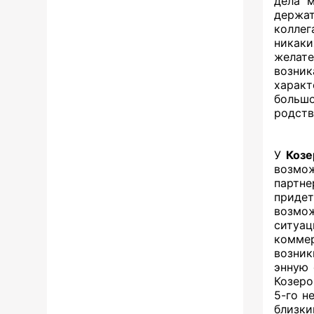
дела м
держа
коллег
никак
желате
возни
характ
больш
родств
У
Козе
возмо
партне
придет
возмож
ситуа
комме
возник
энную 
Козеро
5-го н
близки