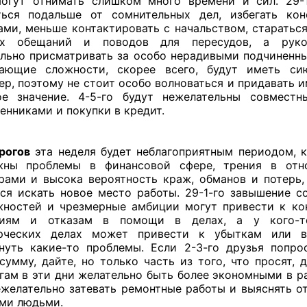
огут отнимать слишком много времени и сил. 29-
ться подальше от сомнительных дел, избегать кон
ами, меньше контактировать с начальством, стараться
их обещаний и поводов для пересудов, а руко
льно присматривать за особо нерадивыми подчиненны
кающие сложности, скорее всего, будут иметь си
ер, поэтому не стоит особо волноваться и придавать 
ое значение. 4-5-го будут нежелательны совместн
енниками и покупки в кредит.
рогов
эта неделя будет неблагоприятным периодом, к
жны проблемы в финансовой сфере, трения в отн
рами и высока вероятность краж, обманов и потерь,
ся искать новое место работы. 29-1-го завышение с
ностей и чрезмерные амбиции могут привести к к
циям и отказам в помощи в делах, а у кого-
рческих делах может привести к убыткам или в
нуть какие-то проблемы. Если 2-3-го друзья попро
сумму, дайте, но только часть из того, что просят, 
гам в эти дни желательно быть более экономными в ра
ежелательно затевать ремонтные работы и выяснять о
ми людьми.