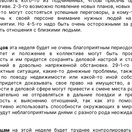
уволить кого-то из подчиненных, чтобы пресечь б
тиве. 2-3-го возможно появление новых планов, новых 
-то могут состояться успешные переговоры, а кому-
ечь к своей персоне внимание нужных людей на
иятии. Но 4-5-го надо быть очень осторожными за 
ть отношения с близкими людьми.
цов
эта неделя будет не очень благоприятным периодом
итет и положение в коллективе могут быть про
сть и им придется сохранять деловой настрой и ст
ений в довольно напряженной обстановке. 29-1-го
ктные ситуации, какие-то денежные проблемы, так
 по поводу недвижимости или какой-то иной собст
придется доказывать свое право на имущество, а
сти в деловой сфере могут привести к смене места ра
ательно не отправляться в дальние поездки и пр
ность к выяснению отношений, так как это помо
тивно использовать способности окружающих в мир
будут неблагоприятными днями с разного рода неожид
ецам
на этой неделе будет труднее контролировать