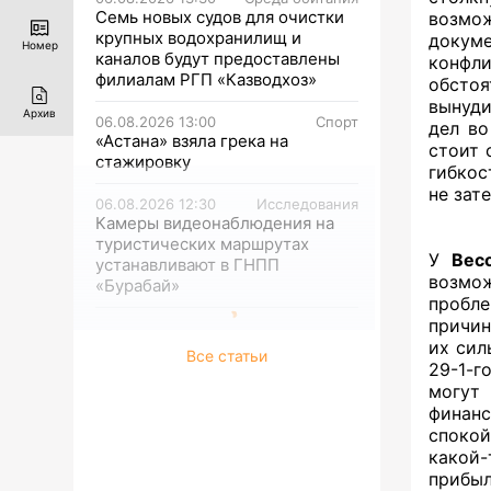
Семь новых судов для очистки
возмо
крупных водохранилищ и
докуме
Номер
каналов будут предоставлены
конфл
филиалам РГП «Казводхоз»
обстоя
вынуди
Архив
06.08.2026 13:00
Спорт
дел во
«Астана» взяла грека на
стоит 
стажировку
гибкос
не зат
06.08.2026 12:30
Исследования
Камеры видеонаблюдения на
туристических маршрутах
У
Вес
устанавливают в ГНПП
возмо
«Бурабай»
пробл
причин
их сил
Все статьи
29-1-
могут 
финанс
спокой
какой-
прибы