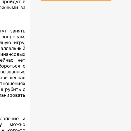
 пройдут в
рожными за
ут занять
 вопросам,
йную игру,
раллельный
инансовых
ейчас нет
бороться с
 вызванные
авышенная
отношениях
е рубить с
ланировать
ерпение и
ку можно
 у кого-то