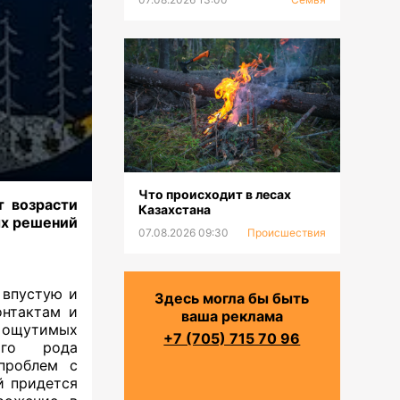
Что происходит в лесах
т возрасти
Казахстана
ых решений
07.08.2026 09:30
Происшествия
 впустую и
Здесь могла бы быть
онтактам и
ваша реклама
 ощутимых
+7 (705) 715 70 96
ного рода
проблем с
й придется