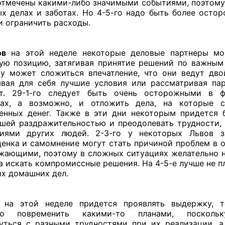
отмечены какими-либо значимыми событиями, поэтому
х делах и заботах. Но 4-5-го надо быть более осто
и ограничить расходы.
ов
на этой неделе некоторые деловые партнеры мог
ую позицию, затягивая принятие решений по важным
у может сложиться впечатление, что они ведут дво
вая для себя лучшие условия или рассматривая па
нт. 29-1-го следует быть очень осторожными в ф
сах, а возможно, и отложить дела, на которые с
енных денег. Также в эти дни некоторым придется 
шей раздражительностью и преодолевать трудности,
виями других людей. 2-3-го у некоторых Львов з
енка и самомнение могут стать причиной проблем в 
жающими, поэтому в сложных ситуациях желательно н
 а искать компромиссные решения. На 4-5-е лучше не п
х домашних дел.
на этой неделе придется проявлять выдержку, т
го повременить какими-то планами, посколь
уться с разными трудностями при их реализации, а