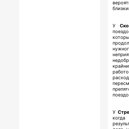
вероя
близки
У
Ско
поездо
которы
продо
нужно
непри
недоб
крайни
работ
расхо
перес
препят
поездо
У
Стр
когда
резуль