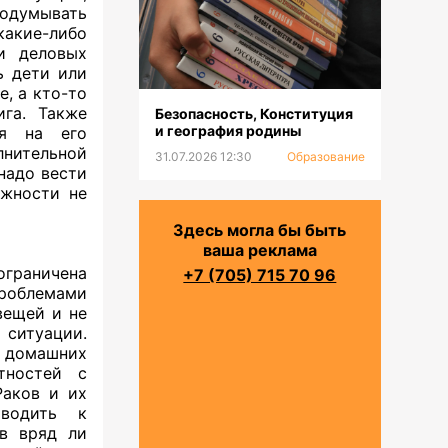
одумывать
какие-либо
и деловых
ь дети или
, а кто-то
ига. Также
Безопасность, Конституция
и география родины
ся на его
лнительной
31.07.2026 12:30
Образование
 надо вести
ожности не
Здесь могла бы быть
ваша реклама
граничена
+7 (705) 715 70 96
роблемами
вещей и не
 ситуации.
е домашних
тностей с
Раков и их
водить к
ов вряд ли