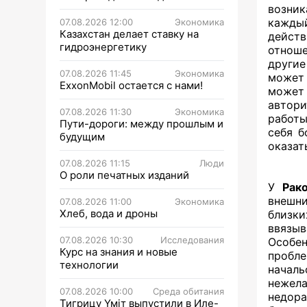
возни
каждый
07.08.2026 12:00
Экономика
Казахстан делает ставку на
дейст
гидроэнергетику
отноше
другие
07.08.2026 11:45
Экономика
может 
ExxonMobil остается с нами!
может
автори
07.08.2026 11:30
Экономика
работы
Пути-дороги: между прошлым и
себя б
будущим
оказат
07.08.2026 11:15
Люди
О роли печатных изданий
У
Рак
внешн
07.08.2026 11:00
Экономика
Хлеб, вода и дроны
близки
ввязыв
07.08.2026 10:30
Исследования
Особен
Курс на знания и новые
пробл
технологии
началь
нежел
07.08.2026 10:00
Среда обитания
недора
Тигрицу Үміт выпустили в Иле-