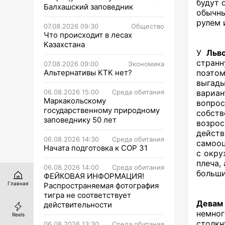
будут 
Балхашский заповедник
обычны
рулем 
07.08.2026 09:30
Общество
Что происходит в лесах
Казахстана
У
Льв
странн
07.08.2026 09:00
Экономика
Альтернативы КТК нет?
поэтом
выгады
06.08.2026 15:00
Среда обитания
вариа
Маркакольскому
вопро
государственному природному
собств
заповеднику 50 лет
возрос
дейст
06.08.2026 14:30
Среда обитания
самооц
Начата подготовка к СОР 31
с окру
плеча,
06.08.2026 14:00
Среда обитания
больши
ФЕЙКОВАЯ ИНФОРМАЦИЯ!
Главная
Распространяемая фотография
тигра не соответствует
Девам
действительности
немно
Reels
столкн
06.08.2026 13:30
Среда обитания