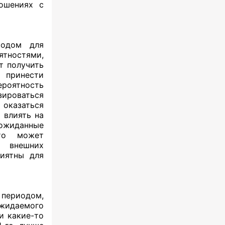
ошениях с
иодом для
ятностями,
т получить
 принести
роятность
роваться
оказаться
 влиять на
ожиданные
-то может
о внешних
риятны для
 периодом,
жидаемого
и какие-то