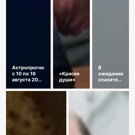
Астропрогноз
В
с 10 по 16
«Краски
ожидании
августа 2026
души»
спасительного
год
звонка