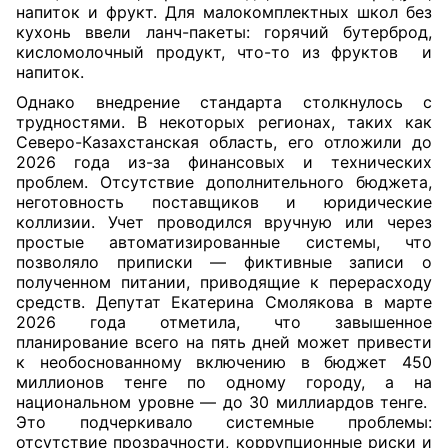
напиток и фрукт. Для малокомплектных школ без
кухонь ввели ланч-пакеты: горячий бутерброд,
кисломолочный продукт,
что-то из
фрукт
ов
и
напиток.
Однако внедрение стандарта столкнулось с
трудностями. В некоторых регионах, таких как
Северо-Казахстанская область, его отложили до
2026 года из-за финансовых и технических
проблем. Отсутствие дополнительного бюджета,
неготовность поставщиков и юридические
коллизии. Учет
проводился
вручную или через
простые автоматизированные системы, что
позволяло приписки — фиктивные записи о
полученном питании, приводящие к перерасходу
средств. Депутат Екатерина Смолякова в марте
2026 года отметила, что завышенное
планирование всего на пять дней может привести
к необоснованному включению в бюджет 450
миллионов тенге по одному городу, а на
национальном уровне — до 30 миллиардов тенге.
Это подчеркивало системные проблемы:
отсутствие прозрачности, коррупционные риски и