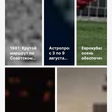
1981: Крутой
Астропрогноз
Еврокубковая
маршрут по
с 3 по 9
осень
Советскому
августа
обеспечена
Союзу
2026
года