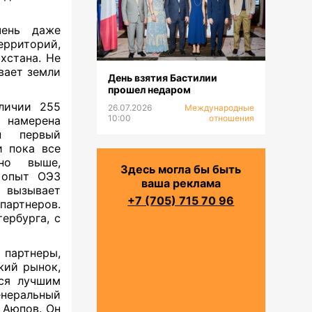
чень даже
рриторий,
хстана. Не
вает земли
День взятия Бастилии
прошел недаром
личии 255
26.07.2026
Международные
10:00
отношения
 намерена
 первый
и пока все
но выше,
Здесь могла бы быть
и опыт ОЭЗ
ваша реклама
 вызывает
+7 (705) 715 70 96
партнеров.
ербурга, с
партнеры,
кий рынок,
тся лучшим
неральный
 Аюпов. Он