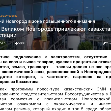
Содружество
ий Новгород в зоне повышенного внимания
в Великом Новгороде привлекают казахста
стиции
24 15:30
588
Ол
атное подключение к электросетям, отсутствие 
 на ввоз и вывоз товаров, нулевая процентная ставка
тво, землю, транспорт — таковы далеко не все п
̆ экономической зоны, расположенной в Новгородскои
одство которого, в частности, нацелено на пр
оров из Казахстана
.
ках программы пресс-тура казахстанских СМИ 
зованного представительством Россотрудничества в 
стан совместно с правительством Новгородской
листов ознакомили с экономическим и инвес
иалом региона, который входит в топ-5 среди облас