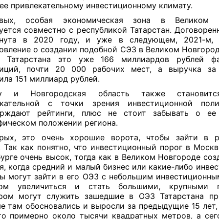
ее привлекательному инвестиционному климату.
рвых, особая экономическая зона в Великом 
уется совместно с республикой Татарстан. Договорен
гнута в 2020 году, и уже в следующем, 2021-м, 
овление о создании подобной СЭЗ в Великом Новгород
 Татарстана это уже 166 миллиардов рублей фа
тиций, почти 20 000 рабочих мест, а выручка за
ила 151 миллиард рублей.
у и Новгородская область также становитс
екательной с точки зрения инвестиционной поли
рждают рей
тинги, плюс не стоит забывать о ее
фическом положении региона.
рых, это очень хорошие ворота, чтобы зайти в ро
. Так как понятно, что инвестиционный порог в Москв
урге очень высок, тогда как в Великом Новгороде соз
я, когда средний и малый бизнес или какие-либо инв
ы могут зайти в его ОЭЗ с небольшим инвестиционны
ом увеличиться и стать большими, крупными п
ром могут служить зашедшие в ОЭЗ Татарстана пре
е там обосновались и выросли за предыдущие 15 лет,
то примерно около тысячи квадратных метров, а сег