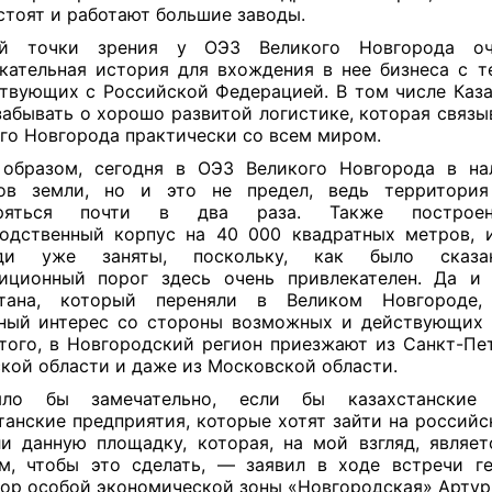
стоят и работают большие заводы.
й точки зрения у ОЭЗ Великого Новгорода о
кательная история для вхождения в нее бизнеса с те
твующих с Российской Федерацией. В том числе Каза
забывать о
хорошо развитой логистике, которая связы
го Новгорода практически со всем миром.
 образом, сегодня в ОЭЗ Великого Новгорода в на
ров земли, но и это не предел, ведь территория
ряться почти в два раза. Также построен
одственный корпус на 40 000 квадратных метров, 
ди уже заняты, поскольку, как было сказа
иционный порог здесь очень привлекателен. Да 
стана, который переняли в Великом Новгороде,
ный интерес со стороны возможных и действующих 
того, в Новгородский регион приезжают из Санкт-Пет
кой области и даже из Московской области.
о бы замечательно, если бы казахстанские 
танские предприятия, которые хотят зайти на российс
и данную площадку, которая, на мой взгляд, являе
м, чтобы это сделать, — заявил в ходе встречи ге
ор особой экономической зоны «Новгородская» Артур