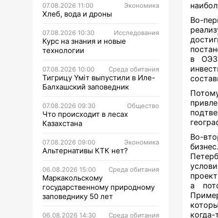
наибол
07.08.2026 11:00
Экономика
Хлеб, вода и дроны
Во-пе
реализ
07.08.2026 10:30
Исследования
дости
Курс на знания и новые
постан
технологии
в ОЭЗ
инвес
07.08.2026 10:00
Среда обитания
Тигрицу Үміт выпустили в Иле-
состав
Балхашский заповедник
Потом
привл
07.08.2026 09:30
Общество
подтве
Что происходит в лесах
геогра
Казахстана
Во-вто
07.08.2026 09:00
Экономика
бизнес
Альтернативы КТК нет?
Петерб
услови
06.08.2026 15:00
Среда обитания
проект
Маркакольскому
а пот
государственному природному
Приме
заповеднику 50 лет
которы
когда-
06.08.2026 14:30
Среда обитания