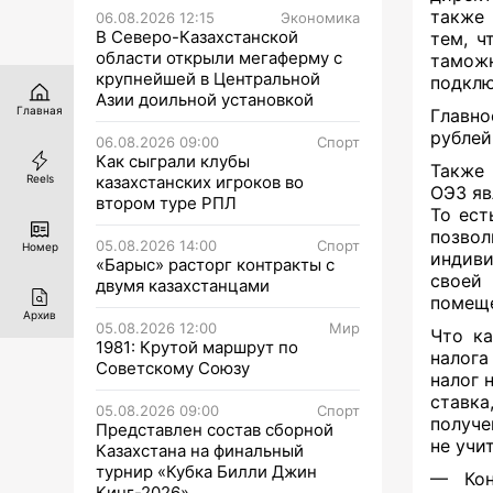
также 
06.08.2026 12:15
Экономика
В Северо-Казахстанской
тем, ч
области открыли мегаферму с
таможн
крупнейшей в Центральной
подклю
Азии доильной установкой
Главная
Главно
рублей
06.08.2026 09:00
Спорт
Как сыграли клубы
Также 
казахстанских игроков во
Reels
ОЭЗ яв
втором туре РПЛ
То ест
позвол
05.08.2026 14:00
Спорт
Номер
индиви
«Барыс» расторг контракты с
своеи
двумя казахстанцами
помеще
Архив
05.08.2026 12:00
Мир
Что ка
1981: Крутой маршрут по
налога
Советскому Союзу
налог 
ставк
05.08.2026 09:00
Спорт
получе
Представлен состав сборной
не учи
Казахстана на финальный
турнир «Кубка Билли Джин
— Кон
Кинг-2026»