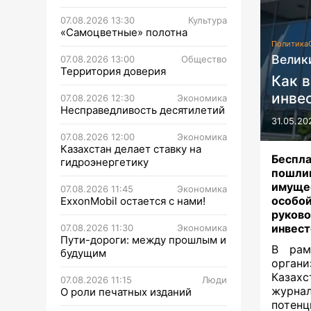
07.08.2026 13:30
Культура
«Самоцветные» полотна
Политика
Велик
07.08.2026 13:00
Общество
Территория доверия
Как 
инве
07.08.2026 12:30
Экономика
Несправедливость десятилетий
31.05.20
07.08.2026 12:00
Экономика
Казахстан делает ставку на
Беспл
гидроэнергетику
пошлин
имущес
07.08.2026 11:45
Экономика
особои
ExxonMobil остается с нами!
руков
инвест
07.08.2026 11:30
Экономика
Пути-дороги: между прошлым и
В рам
будущим
органи
Казах
07.08.2026 11:15
Люди
журна
О роли печатных изданий
потенц