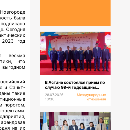
Новгороде
ность была
подписано
е. Сегодня
ктических
 2023 год
я весьма
тики, что
 выгодном
ссийский
В Астане состоялся прием по
е и Санкт-
случаю 99-й годовщины
образования НОАК
даны такие
28.07.2026
Международные
естиционные
10:30
отношения
м порогом,
роектами.
дприятия,
 арендовав
одня на их