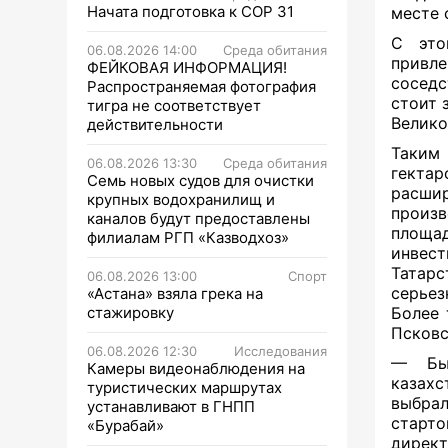
Начата подготовка к СОР 31
месте 
С это
06.08.2026 14:00
Среда обитания
привле
ФЕЙКОВАЯ ИНФОРМАЦИЯ!
соседс
Распространяемая фотография
стоит 
тигра не соответствует
Велико
действительности
Таким
06.08.2026 13:30
Среда обитания
гекта
Семь новых судов для очистки
расши
крупных водохранилищ и
произв
каналов будут предоставлены
площа
филиалам РГП «Казводхоз»
инвест
Татар
06.08.2026 13:00
Спорт
серьез
«Астана» взяла грека на
стажировку
Более 
Псковс
06.08.2026 12:30
Исследования
— Был
Камеры видеонаблюдения на
казахс
туристических маршрутах
выбрал
устанавливают в ГНПП
старто
«Бурабай»
директ