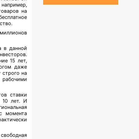
 например,
товаров на
бесплатное
тство.
 миллионов
 в данной
нвесторов.
ние 15 лет,
ногом даже
 строго на
 рабочими
тов ставки
 10 лет. И
егиональная
с момента
рактически
свободная