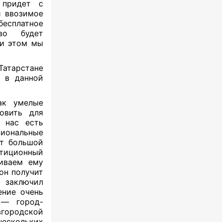
 придет с
и ввозимое
 бесплатное
во будет
ри этом мы
Татарстане
 в данной
ак умелые
овить для
 нас есть
иональные
т большой
тиционный
ливаем ему
он получит
 заключил
ение очень
 — город-
ородской
нескольких