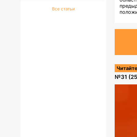
преды
Все статьи
положи
Читайте
№
31 (2