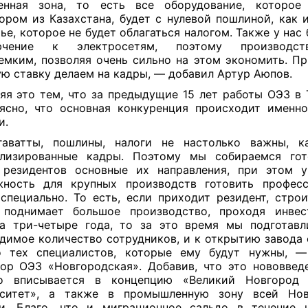
енная зона, то есть все оборудование, которое
ором из Казахстана, будет с нулевой пошлиной, как 
ье, которое не будет облагаться налогом. Также у нас
ючение к электросетям, поэтому производст
емким, позволяя очень сильно на этом экономить. П
ю ставку делаем на кадры, — добавил Артур Аюпов.
яя это тем, что за предыдущие 15 лет работы ОЭЗ в 
ясно, что основная конкуренция происходит именно
и.
аватты, пошлины, налоги не настолько важны, к
ализированные кадры. Поэтому мы собираемся гот
 резидентов основные их направления, при этом у
жность для крупных производств готовить професс
специально. То есть, если приходит резидент, строи
 поднимает большое производство, проходя инвес
а три-четыре года, то за это время мы подготав
димое количество сотрудников, и к открытию завода 
о тех специалистов, которые ему будут нужны, —
ор ОЭЗ «Новгородская». Добавив, что это нововвед
о вписывается в концепцию «Великий Новгород
рситет», а также в промышленную зону всей Новг
и. Благо, что и миграционное сальдо в течение 