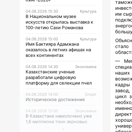
тамож
инвест
04.08.2026 15:30
Культура
им сыр
В Национальном музее
подкл
искусств открылась выставка к
энерго
100-летию Сахи Романова
большу
04.08.2026 15:00
Культура
Объясн
Имя Бактияра Адамжана
стало 
оказалось в летних афишах на
област
всех континентах
— Мег
специ
04.08.2026 14:30
Экономика
Казахстанские ученые
наших
разработали цифровую
возмо
платформу для селекции пчел
кадры 
завод,
04.08.2026 14:00
Спорт
цикл з
Историческое достижение
необхо
именн
04.08.2026 13:30
Экономика
директ
В Казахстане намолочено уже
хорош
1,6 миллиона тонн зерновых
униве
област