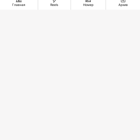
Главная
Reels
Номер
Архив
По улицам
Новый
Железная
нашей
центр
дорога
памяти
добычи
длиною в
меди
35 лет