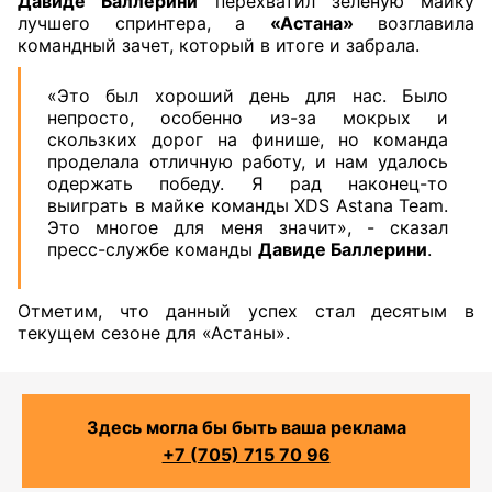
Давиде Баллерини
перехватил зеленую майку
лучшего спринтера, а
«Астана»
возглавила
командный зачет, который в итоге и забрала.
«Это был хороший день для нас. Было
непросто, особенно из-за мокрых и
скользких дорог на финише, но команда
проделала отличную работу, и нам удалось
одержать победу. Я рад наконец-то
выиграть в майке команды XDS Astana Team.
Это многое для меня значит», - сказал
пресс-службе команды
Давиде Баллерини
.
Отметим, что данный успех стал десятым в
текущем сезоне для «Астаны».
Здесь могла бы быть ваша реклама
+7 (705) 715 70 96