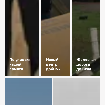
По улицам
Новый
Железная
нашей
центр
дорога
памяти
добычи
длиною в
меди
35 лет