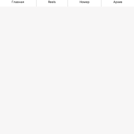
Главная
Reels
Номер
Архив
Аэропорт Алматы
Горный король из
станет
Лондона и золото
привлекательнее
Майкаина
Рекомендуемые