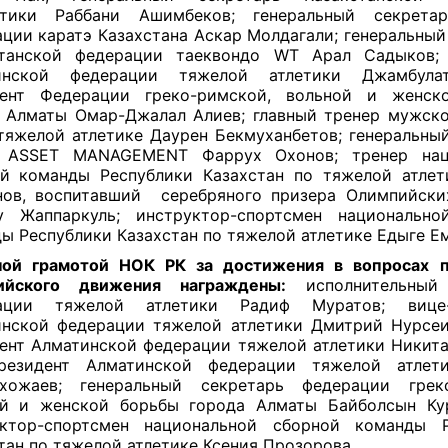
стики Раббани Ашимбеков; генеральный секрета
ции каратэ Казахстана Аскар Молдагали; генеральный
станской федерации таеквондо WT Арал Садыков; 
инской федерации тяжелой атлетики Джамбула
дент Федерации греко-римской, вольной и женск
 Алматы Омар-Джалал Алиев; главный тренер мужск
тяжелой атлетике Даурен Бекмуханбетов; генеральны
 ASSET MANAGEMENT Фаррух Охонов; тренер нац
й команды Республики Казахстан по тяжелой атле
нов, воспитавший
серебряного призера Олимпийски
у Жаппаркуль; инструктор-спортсмен национально
ы Республики Казахстан по тяжелой атлетике Едыге Е
ной грамотой НОК РК за достижения в вопросах 
ийского движения награждены:
исполнительный 
ации тяжелой атлетики Радиф Муратов; вице-
нской федерации тяжелой атлетики Дмитрий Нурсеи
ент Алматинской федерации тяжелой атлетики Никит
президент Алматинской федерации тяжелой атлет
хожаев; генеральный секретарь федерации греко
ой и женской борьбы города Алматы Байболсын Кур
уктор-спортсмен национальной сборной команды Р
тан по тяжелой атлетике Ксения Прозорова.