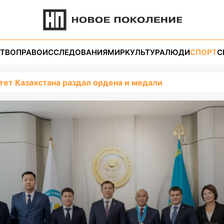
ТВО
ПРАВО
ИССЛЕДОВАНИЯ
МИР
КУЛЬТУРА
ЛЮДИ
СПОРТ
С
ет Казахстана раздал ордена и медали