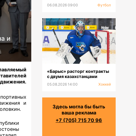
втором туре РПЛ
06.08.2026 09:00
Футбол
а и
лавляемый
«Барыс» расторг контракты
тавителей
с двумя казахстанцами
 движения.
05.08.2026 14:00
Хоккей
портивных
вижения и
Здесь могла бы быть
Головкин.
ваша реклама
+7 (705) 715 70 96
публики
стоены
уталип,