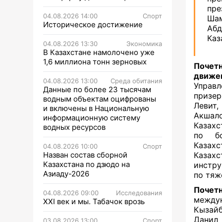
пр
04.08.2026 14:00
Спорт
Шам
Историческое достижение
Аб
Каз
04.08.2026 13:30
Экономика
В Казахстане намолочено уже
1,6 миллиона тонн зерновых
Почет
движе
04.08.2026 13:00
Среда обитания
Управл
Данные по более 23 тысячам
призе
водным объектам оцифрованы
Левит,
и включены в Национальную
Акшал
информационную систему
Казахс
водных ресурсов
по бо
Казахс
04.08.2026 10:00
Спорт
Назван состав сборной
Казах
Казахстана по дзюдо на
инстру
Азиаду-2026
по тяж
Почет
04.08.2026 09:00
Исследования
между
XXI век и мы. Табачок врозь
Кызайб
Данил
03.08.2026 13:00
Спорт