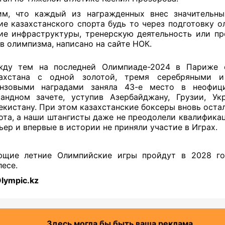
им, что каждый из награжденных внес значительны
ие казахстанского спорта будь то через подготовку о
ие инфраструктуры, тренерскую деятельность или п
в олимпизма, написано на сайте НОК.
ду тем на последней Олимпиаде-2024 в Париже 
захстана с одной золотой, тремя серебряными 
нзовыми наградами заняла 43-е место в неофиц
андном зачете, уступив Азербайджану, Грузии, Ук
екистану. При этом казахстанские боксеры вновь оста
ота, а наши штангисты даже не преодолели квалифика
ьер и впервые в истории не приняли участие в Играх.
ющие летние Олимпийские игры пройдут в 2028 го
есе.
lympic.kz
Здесь могла бы быть ваша реклама