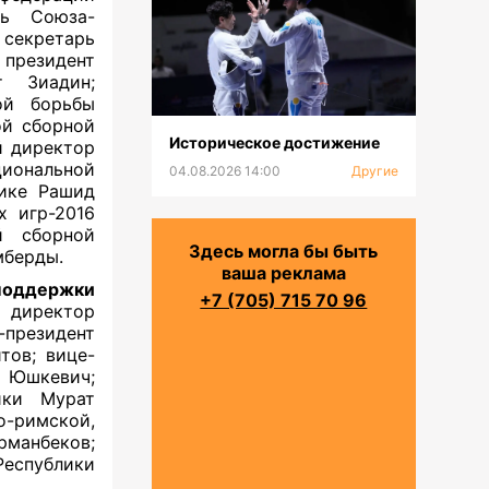
рь Союза-
 секретарь
президент
т Зиадин;
ой борьбы
ой сборной
Историческое достижение
й директор
иональной
04.08.2026 14:00
Другие
тике Рашид
х игр-2016
й сборной
Здесь могла бы быть
мберды.
ваша реклама
поддержки
+7 (705) 715 70 96
директор
президент
тов; вице-
а Юшкевич;
ики Мурат
-римской,
манбеков;
еспублики