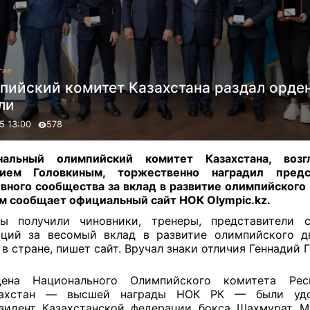
гие
пийский комитет Казахстана раздал орден
ли
5 13:00
578
нальный олимпийский комитет Казахстана, возг
дием Головкиным, торжественно наградил предс
вного сообщества за вклад в развитие олимпийского
м сообщает официальный сайт НОК Olympic.kz
.
ды получили чиновники, тренеры, представители с
аций за весомый вклад в развитие олимпийского д
 в стране, пишет сайт. Вручал знаки отличия Геннадий 
дена Национального Олимпийского комитета Рес
захстан — высшей награды НОК РК — были удо
зидент Казахстанской федерации бокса Шахмурат М