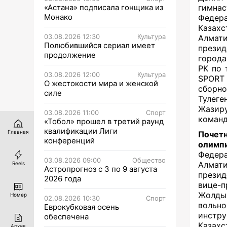
«Астана» подписала гонщика из
гимна
Монако
Федера
Казах
03.08.2026 12:30
Культура
Алмат
Полюбившийся сериал имеет
прези
продолжение
города
РК по 
03.08.2026 12:00
Культура
SPORT
О жестокости мира и женской
сборно
силе
Тулеге
Жазир
03.08.2026 11:00
Спорт
команд
«Тобол» прошел в третий раунд
квалификации Лиги
Главная
Почет
конференций
олимп
Федер
03.08.2026 09:00
Общество
Алмати
Reels
Астропрогноз с 3 по 9 августа
презид
2026 года
вице-
Жолды
Номер
02.08.2026 10:30
Спорт
вольн
Еврокубковая осень
инстр
обеспечена
Казахс
Архив