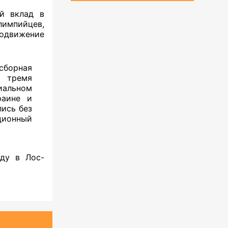
й вклад в
лимпийцев,
родвижение
сборная
и тремя
иальном
раине и
лись без
ционный
ду в Лос-