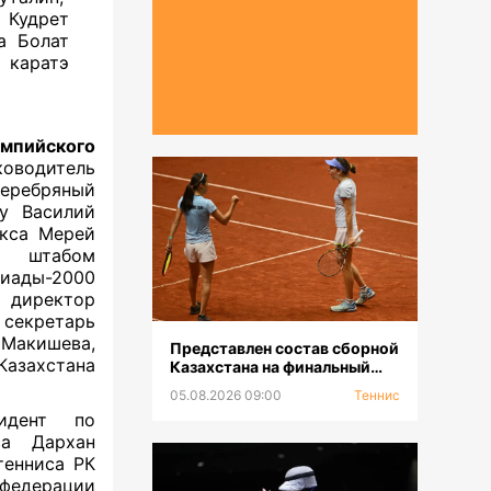
 Кудрет
а Болат
каратэ
мпийского
водитель
серебряный
у Василий
окса Мерей
м штабом
пиады-2000
 директор
 секретарь
акишева,
Представлен состав сборной
Казахстана
Казахстана на финальный
турнир «Кубка Билли Джин
05.08.2026 09:00
Теннис
Кинг-2026»
идент по
са Дархан
тенниса РК
федерации