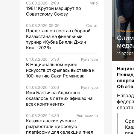
05.08.2026 12:00
Мир
1981: Крутой маршрут по
Советскому Союзу
05.08.2026 09:00
Спорт
Представлен состав сборной
Спорт
Дру
Казахстана на финальный
Олим
турнир «Кубка Билли Джин
меда
Кинг-2026»
11.07.202
04.08.2026 15:30
Культура
В Национальном музее
Нацио
искусств открылась выставка к
Генна
100-летию Сахи Романова
спорти
Об это
04.08.2026 15:00
Культура
Имя Бактияра Адамжана
Награ
оказалось в летних афишах на
федер
всех континентах
спорта
04.08.2026 14:30
Экономика
Казахстанские ученые
Ор
разработали цифровую
Ка
платформу для селекции пчел
пре